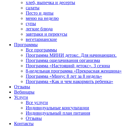
хлеб, выпечка и десерты
салаты
Песто и дипы
меню на неделю
супы
легкие блюда
завтраки и перекусы
вегетарианские
Программы
Все программы
Программа МИНИ детокс. Для начинающих.
Программа ощелачивания организма
Программа «Настоящий детокс». 3 сезона
8-недельная программа «Прекрасная женщина»
Программа «Минус 8 лет за 8 недель»
Программа «Как и чем накормить ребенка»
Отзывы
Вебинары
Услуги
Все услуги
Индивидуальные консультации
Индивидуальный план питания
Отзывы
Контакты