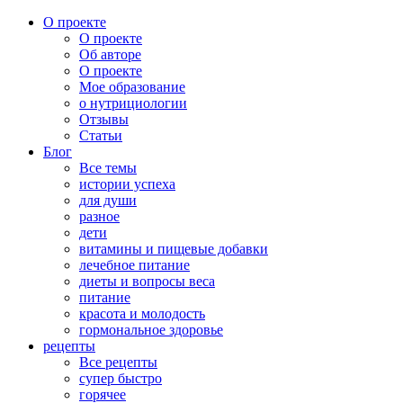
О проекте
О проекте
Об авторе
О проекте
Мое образование
о нутрициологии
Отзывы
Статьи
Блог
Все темы
истории успеха
для души
разное
дети
витамины и пищевые добавки
лечебное питание
диеты и вопросы веса
питание
красота и молодость
гормональное здоровье
рецепты
Все рецепты
супер быстро
горячее