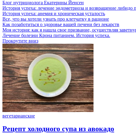
Блог нутрициолога
Екатерины Йенсен
История успеха: лечение эндометриоза и возвращение либидо п
История успеха: анемия и хроническая усталость
Все, что вы хотели узнать про клетчатку в рационе
Как позаботиться о здоровье вашей печени без лекарств
Моя история: как я нашла свое призвание, осуществляя заветн
Лечение болезни Крона питанием. История успеха.
Прокрутите вниз
вегетарианские
Рецепт холодного супа из авокадо