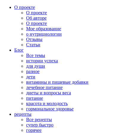
О проекте
О проекте
Об авторе
О проекте
Мое образование
о нутрициологии
Отзывы
Статьи
Блог
Все темы
истории успеха
для души
разное
дети
витамины и пищевые добавки
лечебное питание
диеты и вопросы веса
питание
красота и молодость
гормональное здоровье
рецепты
Все рецепты
супер быстро
горячее