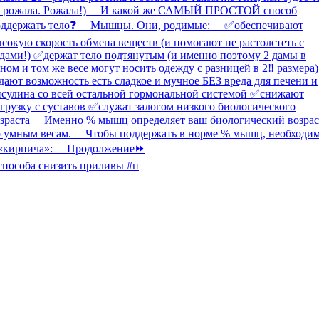
способа снизить приливы #п