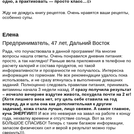
одно, а практиковать — просто класс…
👍
Жду не дождусь книгу рецептов. Очень нравятся ваши рецепты,
особенно супы.
Елена
Предприниматель, 47 лет, Дальний Восток
Рада, что поучаствовала в данной программе! На многие
вопросы нашла ответы. Очень понравился дневник питания:
просто, а так наглядно! Раньше вела приложения в телефоне по
расчету калорий и состава продуктов, но такой
информативности и прозрачности не получалось. Интересна
информация по гормонам. Не все рекомендации удалось пока
использовать, и не сразу втянулась в выполнение домашних
заданий. Полноценно следовать правилам питания, принимать
витамины начала 3 недели назад. И
сразу получила результат
– исчезло вечернее вздутие живота, похудела почти на 2 кг!
(Хотя лишнего веса нет, эту цель себе ставила на год
вперед, да и шла она как дополнительная к другим
задачам), кожа стала лучше, лицо свежее. А самое главное,
куча ЭНЕРГИИ!!!
И все это невзирая на завал на работе к концу
года, нехватку времени и отсутствие солнца. Вот за это
БОЛЬШОЕ СПАСИБО! Теперь с таким багажом информации,
запасом физических сил и верой в результат можно горы
свернуть))).