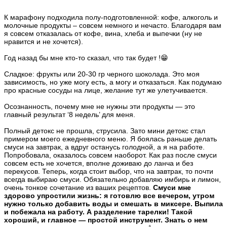
К марафону подходила полу-подготовленной: кофе, алкоголь и
молочные продукты – совсем немного и нечасто. Благодаря вам
я совсем отказалась от кофе, вина, хлеба и выпечки (ну не
нравится и не хочется).
Год назад бы мне кто-то сказал, что так будет !😁
Сладкое: фрукты или 20-30 гр черного шоколада. Это моя
зависимость, но уже могу есть, а могу и отказаться. Как подумаю
про красные сосуды на лице, желание тут же улетучивается.
Осознанность, почему мне не нужны эти продукты — это
главный результат ‘8 недель’ для меня.
Полный детокс не прошла, струсила. Зато мини детокс стал
примером моего ежедневного меню. Я боялась раньше делать
смуси на завтрак, а вдруг останусь голодной, а я на работе.
Попробовала, оказалось совсем наоборот. Как раз после смуси
совсем есть не хочется, вполне доживаю до ланча и без
перекусов. Теперь, когда стоит выбор, что на завтрак, то почти
всегда выбираю смуси. Обязательно добавляю имбирь и лимон,
очень тонкое сочетание из ваших рецептов.
Смуси мне
здорово упростили жизнь: я готовлю все вечером, утром
нужно только добавить воды и смешать в миксере. Выпила
и побежала на работу. А разделение тарелки! Такой
хороший, и главное — простой инструмент. Знать о нем