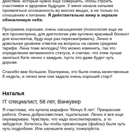
действий, которые нужно еще совершить, чтобы строить
счастливое и здоровое будущее. У меня начала сильнее
проявляться осознанность во многих вещах, а не только по
отношению к питанию.
Я действительно вижу в зеркале
обновленную себя.
Программа хорошая, очень насыщенная (психология еще не
вся просмотрена, для диетологии уже куплено красивый блокнот
для конспектов, буду еще раз пересматривать). Лично я
довольная уровнем ответов на вопросы на своем среднем
тарифе. Лина тоже молодец! Что можно изменить, так это
определение витаминного статуса, я считаю, что этим лучше
заняться Кате лично с каждым, пусть это даже будет чуть
дороже.
Спасибо вам большое, Екатерина, это были очень качественные
8 недель, и лично мне они задали очень хороший старт!
Наталья
IT специалист, 58 лет, Ванкувер
Я счастлива, что купила марафон ‘Минус 8 лет’. Прекрасная
работа. Очень добросовестная, тщательная. Лично я все еще
перевариваю. Чувствую, что надо конспектировать, а то
забудется. Хотелось бы чтобы презентации (файлы) были чуть
чуть подробнее. Или напишите книгу, пожалуйста.