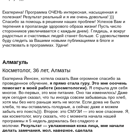
Екатерина! Программа ОЧЕНЬ интересная, насыщенная и
полезная! Результат реальный и я им очень довольна! )))
Спасибо за помощь в решении наших проблем! Успехов Вам и
терпения в пропаганде здорового образа жизни! Пусть число
сторонников увеличивается с каждым днем). Глядишь, и вокруг
радостных и счастливых людей станет больше. С удовольствием
буду следить за Вашими новыми публикациями в блоге и
участвовать в программах. Удачи!
Алмагуль
Косметолог, 36 лет, Алматы
Екатерина Йенсен, хотела сказать Вам огромное спасибо за
проведенное обучение,
я прямо стала гуру. Это мне ооочень
помогает в моей работе (косметологии).
Я открыла для себя
многое. Во-первых, это мое питание. Оно так изменилось! Даже
муж сегодня сказал, что ты иногда совсем забываешь про хлеб,
хотя мы без него раньше жить не могли. Если дома не было
хлеба, то мы оставались голодные, а сейчас даже и можем
забыть его поесть))). Второе: это СМУЗИ — это мое спасение. Я,
как косметолог, могу сказать, что с момента начала нашей
программы я 5 недель держалась без сладкого и
молочки.
Результат — увлажненная кожа лица, мне начали
делать замечания, мол, наверное, сделала