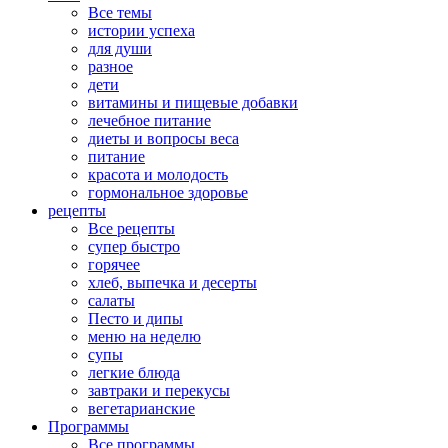
Все темы
истории успеха
для души
разное
дети
витамины и пищевые добавки
лечебное питание
диеты и вопросы веса
питание
красота и молодость
гормональное здоровье
рецепты
Все рецепты
супер быстро
горячее
хлеб, выпечка и десерты
салаты
Песто и дипы
меню на неделю
супы
легкие блюда
завтраки и перекусы
вегетарианские
Программы
Все программы