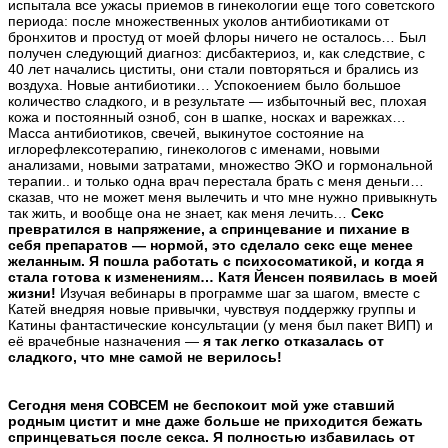
испытала все ужасы приемов в гинекологии еще того советского
периода: после множественных уколов антибиотиками от
бронхитов и простуд от моей флоры ничего не осталось… Был
получен следующий диагноз: дисбактериоз, и, как следствие, с
40 лет начались циститы, они стали повторяться и брались из
воздуха. Новые антибиотики… Успокоением было большое
количество сладкого, и в результате — избыточный вес, плохая
кожа и постоянный озноб, сон в шапке, носках и варежках…
Масса антибиотиков, свечей, выкинутое состояние на
иглорефлексотерапию, гинекологов с именами, новыми
анализами, новыми затратами, множество ЭКО и гормональной
терапии.. и только одна врач перестала брать с меня деньги…
сказав, что не может меня вылечить и что мне нужно привыкнуть
так жить, и вообще она не знает, как меня лечить…
Секс
превратился в напряжение, а спринцевание и пихание в
себя препаратов — нормой, это сделало секс еще менее
желанным. Я пошла работать с психосоматикой, и когда я
стала готова к изменениям… Катя Йенсен появилась в моей
жизни!
Изучая вебинары в программе шаг за шагом, вместе с
Катей внедряя новые привычки, чувствуя поддержку группы и
Катины фантастические консультации (у меня был пакет ВИП) и
её врачебные назначения —
я так легко отказалась от
сладкого, что мне самой не верилось!
Сегодня меня СОВСЕМ не беспокоит мой уже ставший
родным цистит и мне даже больше не приходится бежать
спринцеваться после секса. Я полностью избавилась от