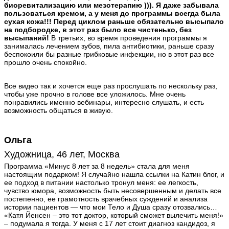
биоревитализацию или мезотерапию ))). Я даже забывала
пользоваться кремом, а у меня до программы всегда была
сухая кожа!!! Перед циклом раньше обязательно высыпало
на подбородке, в этот раз было все чистенько, без
высыпаний!
В третьих, во время проведения программы я
занималась лечением зубов, пила антибиотики, раньше сразу
беспокоили бы разные грибковые инфекции, но в этот раз все
прошло очень спокойно.
Все видео так и хочется еще раз прослушать по нескольку раз,
чтобы уже прочно в голове все уложилось. Мне очень
понравились именно вебинары, интересно слушать, и есть
возможность общаться в живую.
Ольга
Художница, 46 лет, Москва
Программа «Минус 8 лет за 8 недель» стала для меня
настоящим подарком! Я случайно нашла ссылки на Катин блог, и
ее подход в питании настолько тронул меня: ее легкость,
чувство юмора, возможность быть несовершенным и делать все
постепенно, ее грамотность врачебных суждений и анализа
истории пациентов — что мои Тело и Душа сразу отозвались…
«Катя Йенсен – это тот доктор, который сможет вылечить меня!»
– подумала я тогда. У меня с 17 лет стоит диагноз кандидоз, я