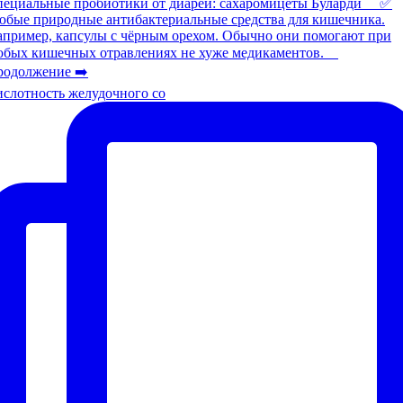
слотность желудочного со