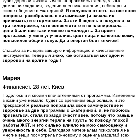
курс здоровой жизни». Очень понравились еженедельные
домашние задания, ведение дневника питания, вебинары и
живое общение с Екатериной.
Я получила ответы на все свои
вопросы, разобралась с витаминами (и начала их
принимать) и с гормонами. За эти 8 недель я похудела на
три килограмма, хотя совсем этого и не планировала —
цели были все таки именно помолодеть. За время
программы у меня улучшились цвет лица и качество кожи,
повысился общий тонус. Да и энергия бьет ключом!
Спасибо за исчерпывающую информацию и качественные
инструменты.
Теперь я знаю, как оставаться молодой и
здоровой на долгие годы!
Мария
Финансист, 28 лет, Киев
Поделюсь и я своими впечатлениями от программы. Изменений
в жизни уже немало, будет со временем еще больше, и это
прекрасно!
Я реально поправила свое самочувствие и
здоровье за две программы с Екатериной, и, не побоюсь
признаться, стала гораздо счастливее, потому что раньше
очень много энергии теряла на грусть по поводу плохой
работы ЖКТ, и это сильно влияло на мою самооценку и
уверенность в себе.
Благодаря материалам психолога я на
многие вещи посмотрела по-новому и оценила масштаб всех