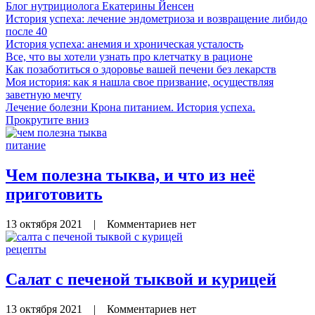
Блог нутрициолога
Екатерины Йенсен
История успеха: лечение эндометриоза и возвращение либидо
после 40
История успеха: анемия и хроническая усталость
Все, что вы хотели узнать про клетчатку в рационе
Как позаботиться о здоровье вашей печени без лекарств
Моя история: как я нашла свое призвание, осуществляя
заветную мечту
Лечение болезни Крона питанием. История успеха.
Прокрутите вниз
питание
Чем полезна тыква, и что из неё
приготовить
13 октября 2021
|
Комментариев нет
рецепты
Салат с печеной тыквой и курицей
13 октября 2021
|
Комментариев нет