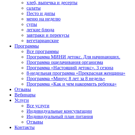
хлеб, выпечка и десерты
салаты
Песто и дипы
меню на неделю
супы
легкие блюда
завтраки и перекусы
вегетарианские
Программы
Все программы
Программа МИНИ детокс. Для начинающих.
Программа ощелачивания организма
Программа «Настоящий детокс». 3 сезона
8-недельная программа «Прекрасная женщина»
Программа «Минус 8 лет за 8 недель»
Программа «Как и чем накормить ребенка»
Отзывы
Вебинары
Услуги
Все услуги
Индивидуальные консультации
Индивидуальный план питания
Отзывы
Контакты