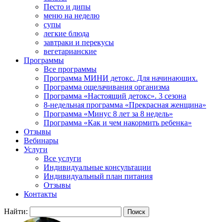
Песто и дипы
меню на неделю
супы
легкие блюда
завтраки и перекусы
вегетарианские
Программы
Все программы
Программа МИНИ детокс. Для начинающих.
Программа ощелачивания организма
Программа «Настоящий детокс». 3 сезона
8-недельная программа «Прекрасная женщина»
Программа «Минус 8 лет за 8 недель»
Программа «Как и чем накормить ребенка»
Отзывы
Вебинары
Услуги
Все услуги
Индивидуальные консультации
Индивидуальный план питания
Отзывы
Контакты
Найти: