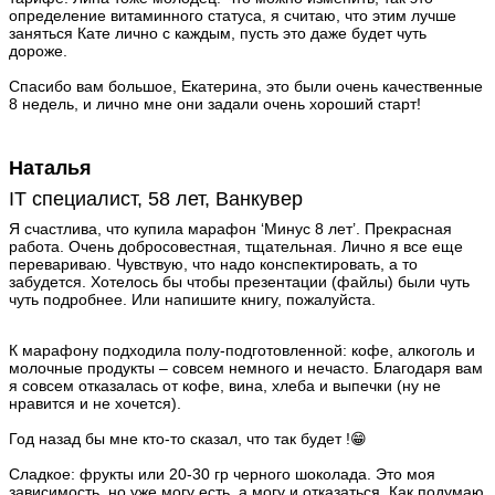
определение витаминного статуса, я считаю, что этим лучше
заняться Кате лично с каждым, пусть это даже будет чуть
дороже.
Спасибо вам большое, Екатерина, это были очень качественные
8 недель, и лично мне они задали очень хороший старт!
Наталья
IT специалист, 58 лет, Ванкувер
Я счастлива, что купила марафон ‘Минус 8 лет’. Прекрасная
работа. Очень добросовестная, тщательная. Лично я все еще
перевариваю. Чувствую, что надо конспектировать, а то
забудется. Хотелось бы чтобы презентации (файлы) были чуть
чуть подробнее. Или напишите книгу, пожалуйста.
К марафону подходила полу-подготовленной: кофе, алкоголь и
молочные продукты – совсем немного и нечасто. Благодаря вам
я совсем отказалась от кофе, вина, хлеба и выпечки (ну не
нравится и не хочется).
Год назад бы мне кто-то сказал, что так будет !😁
Сладкое: фрукты или 20-30 гр черного шоколада. Это моя
зависимость, но уже могу есть, а могу и отказаться. Как подумаю