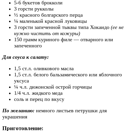
5-6 букетов брокколи
3 горсти рукколы
½ красного болгарского перца
¼ маленькой красной луковицы
3 горсти запеченной тыквы типа Хокаидо
(ее не
нужно чистить от кожуры)
150 грамм куриного филе — отварного или
запеченного
Для соуса к салату:
1,5 ст.л. оливкового масла
1,5 ст.л. белого бальзамического или яблочного
уксуса
¼ ч.л. дижонской острой горчицы
1/4 ч.л. жидкого меда
соль и перец по вкусу
По желанию:
немного листьев петрушки для
украшения
Приготовление: