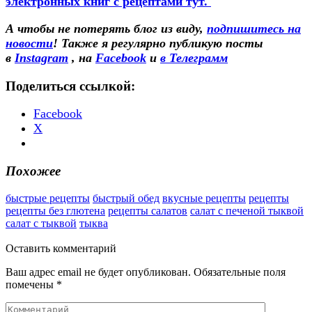
электронных книг с рецептами тут.
А чтобы не потерять блог из виду,
подпишитесь на
новости
! Также
я регулярно публикую посты
в
Instagram
, на
Facebook
и
в Телеграмм
Поделиться ссылкой:
Facebook
X
Похожее
быстрые рецепты
быстрый обед
вкусные рецепты
рецепты
рецепты без глютена
рецепты салатов
салат с печеной тыквой
салат с тыквой
тыква
Оставить
комментарий
Ваш адрес email не будет опубликован.
Обязательные поля
помечены
*