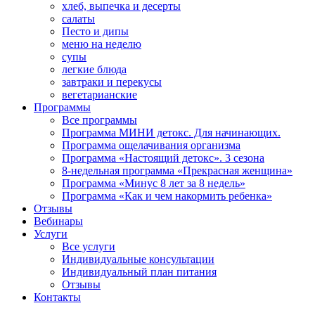
хлеб, выпечка и десерты
салаты
Песто и дипы
меню на неделю
супы
легкие блюда
завтраки и перекусы
вегетарианские
Программы
Все программы
Программа МИНИ детокс. Для начинающих.
Программа ощелачивания организма
Программа «Настоящий детокс». 3 сезона
8-недельная программа «Прекрасная женщина»
Программа «Минус 8 лет за 8 недель»
Программа «Как и чем накормить ребенка»
Отзывы
Вебинары
Услуги
Все услуги
Индивидуальные консультации
Индивидуальный план питания
Отзывы
Контакты