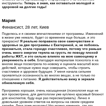
инструменты.
Теперь я знаю, как оставаться молодой и
здоровой на долгие годы!
Мария
Финансист, 28 лет, Киев
Поделюсь и я своими впечатлениями от программы. Изменений
в жизни уже немало, будет со временем еще больше, и это
прекрасно!
Я реально поправила свое самочувствие и
здоровье за две программы с Екатериной, и, не побоюсь
признаться, стала гораздо счастливее, потому что раньше
очень много энергии теряла на грусть по поводу плохой
работы ЖКТ, и это сильно влияло на мою самооценку и
уверенность в себе.
Благодаря материалам психолога я на
многие вещи посмотрела по-новому и оценила масштаб всех
действий, которые нужно еще совершить, чтобы строить
счастливое и здоровое будущее. У меня начала сильнее
проявляться осознанность во многих вещах, а не только по
отношению к питанию.
Я действительно вижу в зеркале
обновленную себя.
Программа хорошая, очень насыщенная (психология еще не
вся просмотрена, для диетологии уже куплено красивый блокнот
для конспектов, буду еще раз пересматривать). Лично я
довольная уровнем ответов на вопросы на своем среднем
тарифе. Лина тоже молодец! Что можно изменить, так это