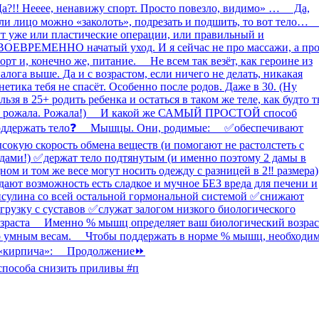
способа снизить приливы #п