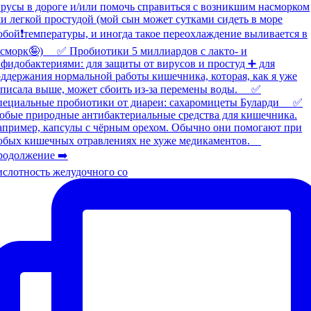
слотность желудочного со