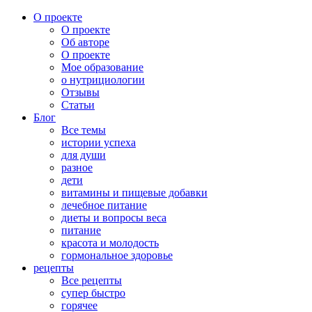
О проекте
О проекте
Об авторе
О проекте
Мое образование
о нутрициологии
Отзывы
Статьи
Блог
Все темы
истории успеха
для души
разное
дети
витамины и пищевые добавки
лечебное питание
диеты и вопросы веса
питание
красота и молодость
гормональное здоровье
рецепты
Все рецепты
супер быстро
горячее