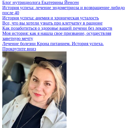
Блог нутрициолога
Екатерины Йенсен
История успеха: лечение эндометриоза и возвращение либидо
после 40
История успеха: анемия и хроническая усталость
Все, что вы хотели узнать про клетчатку в рационе
Как позаботиться о здоровье вашей печени без лекарств
Моя история: как я нашла свое призвание, осуществляя
заветную мечту
Лечение болезни Крона питанием. История успеха.
Прокрутите вниз