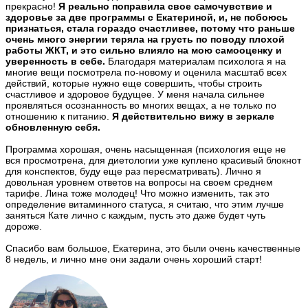
прекрасно!
Я реально поправила свое самочувствие и
здоровье за две программы с Екатериной, и, не побоюсь
признаться, стала гораздо счастливее, потому что раньше
очень много энергии теряла на грусть по поводу плохой
работы ЖКТ, и это сильно влияло на мою самооценку и
уверенность в себе.
Благодаря материалам психолога я на
многие вещи посмотрела по-новому и оценила масштаб всех
действий, которые нужно еще совершить, чтобы строить
счастливое и здоровое будущее. У меня начала сильнее
проявляться осознанность во многих вещах, а не только по
отношению к питанию.
Я действительно вижу в зеркале
обновленную себя.
Программа хорошая, очень насыщенная (психология еще не
вся просмотрена, для диетологии уже куплено красивый блокнот
для конспектов, буду еще раз пересматривать). Лично я
довольная уровнем ответов на вопросы на своем среднем
тарифе. Лина тоже молодец! Что можно изменить, так это
определение витаминного статуса, я считаю, что этим лучше
заняться Кате лично с каждым, пусть это даже будет чуть
дороже.
Спасибо вам большое, Екатерина, это были очень качественные
8 недель, и лично мне они задали очень хороший старт!