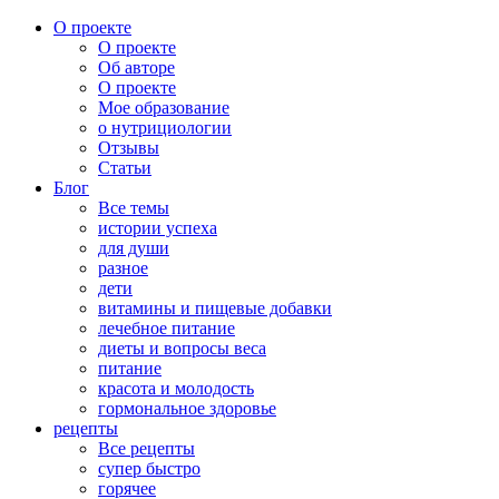
О проекте
О проекте
Об авторе
О проекте
Мое образование
о нутрициологии
Отзывы
Статьи
Блог
Все темы
истории успеха
для души
разное
дети
витамины и пищевые добавки
лечебное питание
диеты и вопросы веса
питание
красота и молодость
гормональное здоровье
рецепты
Все рецепты
супер быстро
горячее