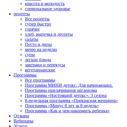
красота и молодость
гормональное здоровье
рецепты
Все рецепты
супер быстро
горячее
хлеб, выпечка и десерты
салаты
Песто и дипы
меню на неделю
супы
легкие блюда
завтраки и перекусы
вегетарианские
Программы
Все программы
Программа МИНИ детокс. Для начинающих.
Программа ощелачивания организма
Программа «Настоящий детокс». 3 сезона
8-недельная программа «Прекрасная женщина»
Программа «Минус 8 лет за 8 недель»
Программа «Как и чем накормить ребенка»
Отзывы
Вебинары
Услуги