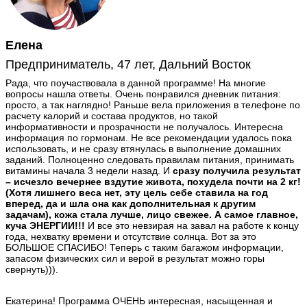
Елена
Предприниматель, 47 лет, Дальний Восток
Рада, что поучаствовала в данной программе! На многие
вопросы нашла ответы. Очень понравился дневник питания:
просто, а так наглядно! Раньше вела приложения в телефоне по
расчету калорий и состава продуктов, но такой
информативности и прозрачности не получалось. Интересна
информация по гормонам. Не все рекомендации удалось пока
использовать, и не сразу втянулась в выполнение домашних
заданий. Полноценно следовать правилам питания, принимать
витамины начала 3 недели назад. И
сразу получила результат
– исчезло вечернее вздутие живота, похудела почти на 2 кг!
(Хотя лишнего веса нет, эту цель себе ставила на год
вперед, да и шла она как дополнительная к другим
задачам), кожа стала лучше, лицо свежее. А самое главное,
куча ЭНЕРГИИ!!!
И все это невзирая на завал на работе к концу
года, нехватку времени и отсутствие солнца. Вот за это
БОЛЬШОЕ СПАСИБО! Теперь с таким багажом информации,
запасом физических сил и верой в результат можно горы
свернуть))).
Екатерина! Программа ОЧЕНЬ интересная, насыщенная и