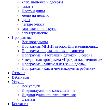
хлеб, выпечка и десерты
салаты
Песто и дипы
меню на неделю
супы
легкие блюда
завтраки и перекусы
вегетарианские
Программы
Все программы
Программа МИНИ детокс. Для начинающих.
Программа ощелачивания организма
Программа «Настоящий детокс». 3 сезона
8-недельная программа «Прекрасная женщина»
Программа «Минус 8 лет за 8 недель»
Программа «Как и чем накормить ребенка»
Отзывы
Вебинары
Услуги
Все услуги
Индивидуальные консультации
Индивидуальный план питания
Отзывы
Контакты