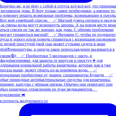
слотность желудочного со