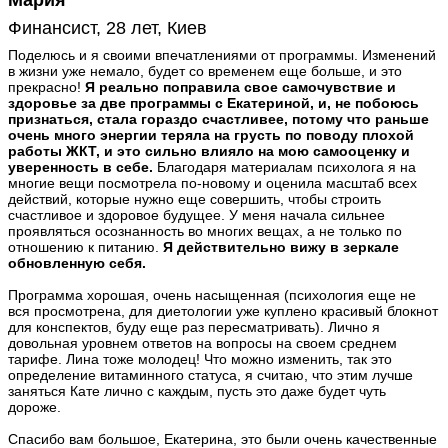
Мария
Финансист, 28 лет, Киев
Поделюсь и я своими впечатлениями от программы. Изменений
в жизни уже немало, будет со временем еще больше, и это
прекрасно!
Я реально поправила свое самочувствие и
здоровье за две программы с Екатериной, и, не побоюсь
признаться, стала гораздо счастливее, потому что раньше
очень много энергии теряла на грусть по поводу плохой
работы ЖКТ, и это сильно влияло на мою самооценку и
уверенность в себе.
Благодаря материалам психолога я на
многие вещи посмотрела по-новому и оценила масштаб всех
действий, которые нужно еще совершить, чтобы строить
счастливое и здоровое будущее. У меня начала сильнее
проявляться осознанность во многих вещах, а не только по
отношению к питанию.
Я действительно вижу в зеркале
обновленную себя.
Программа хорошая, очень насыщенная (психология еще не
вся просмотрена, для диетологии уже куплено красивый блокнот
для конспектов, буду еще раз пересматривать). Лично я
довольная уровнем ответов на вопросы на своем среднем
тарифе. Лина тоже молодец! Что можно изменить, так это
определение витаминного статуса, я считаю, что этим лучше
заняться Кате лично с каждым, пусть это даже будет чуть
дороже.
Спасибо вам большое, Екатерина, это были очень качественные