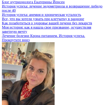
Блог нутрициолога
Екатерины Йенсен
История успеха: лечение эндометриоза и возвращение либидо
после 40
История успеха: анемия и хроническая усталость
Все, что вы хотели узнать про клетчатку в рационе
Как позаботиться о здоровье вашей печени без лекарств
Моя история: как я нашла свое призвание, осуществляя
заветную мечту
Лечение болезни Крона питанием. История успеха.
Прокрутите вниз