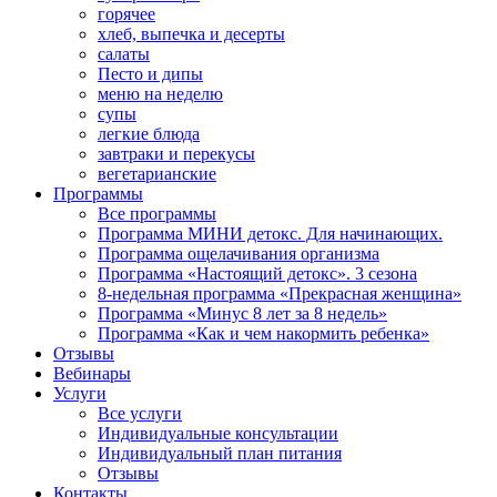
горячее
хлеб, выпечка и десерты
салаты
Песто и дипы
меню на неделю
супы
легкие блюда
завтраки и перекусы
вегетарианские
Программы
Все программы
Программа МИНИ детокс. Для начинающих.
Программа ощелачивания организма
Программа «Настоящий детокс». 3 сезона
8-недельная программа «Прекрасная женщина»
Программа «Минус 8 лет за 8 недель»
Программа «Как и чем накормить ребенка»
Отзывы
Вебинары
Услуги
Все услуги
Индивидуальные консультации
Индивидуальный план питания
Отзывы
Контакты