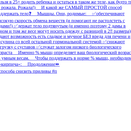
способа снизить приливы #п