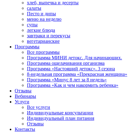
хлеб, выпечка и десерты
салаты
Песто и дипы
меню на неделю
супы
легкие блюда
завтраки и перекусы
вегетарианские
Программы
Все программы
Программа МИНИ детокс. Для начинающих.
Программа ощелачивания организма
Программа «Настоящий детокс». 3 сезона
8-недельная программа «Прекрасная женщина»
Программа «Минус 8 лет за 8 недель»
Программа «Как и чем накормить ребенка»
Отзывы
Вебинары
Услуги
Все услуги
Индивидуальные консультации
Индивидуальный план питания
Отзывы
Контакты