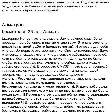
радостных и счастливых людей станет больше. С удовольствием
буду следить за Вашими новыми публикациями в блоге и
участвовать в программах. Удачи!
Алмагуль
Косметолог, 36 лет, Алматы
Екатерина Йенсен, хотела сказать Вам огромное спасибо за
проведенное обучение,
я прямо стала гуру. Это мне ооочень
помогает в моей работе (косметологии).
Я открыла для себя
многое. Во-первых, это мое питание. Оно так изменилось! Даже
муж сегодня сказал, что ты иногда совсем забываешь про хлеб,
хотя мы без него раньше жить не могли. Если дома не было
хлеба, то мы оставались голодные, а сейчас даже и можем
забыть его поесть))). Второе: это СМУЗИ — это мое спасение. Я,
как косметолог, могу сказать, что с момента начала нашей
программы я 5 недель держалась без сладкого и
молочки.
Результат — увлажненная кожа лица, мне начали
делать замечания, мол, наверное, сделала
биоревитализацию или мезотерапию ))). Я даже забывала
пользоваться кремом, а у меня до программы всегда была
сухая кожа!!! Перед циклом раньше обязательно высыпало
на подбородке, в этот раз было все чистенько, без
высыпаний!
В третьих, во время проведения программы я
занималась лечением зубов, пила антибиотики, раньше сразу
беспокоили бы разные грибковые инфекции, но в этот раз все