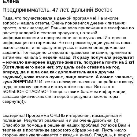
Елена
Предприниматель, 47 лет, Дальний Восток
Рада, что поучаствовала в данной программе! На многие
вопросы нашла ответы. Очень понравился дневник питания:
просто, а так наглядно! Раньше вела приложения в телефоне по
расчету калорий и состава продуктов, но такой
информативности и прозрачности не получалось. Интересна
информация по гормонам. Не все рекомендации удалось пока
использовать, и не сразу втянулась в выполнение домашних
заданий. Полноценно следовать правилам питания, принимать
витамины начала 3 недели назад. И
сразу получила результат
– исчезло вечернее вздутие живота, похудела почти на 2 кг!
(Хотя лишнего веса нет, эту цель себе ставила на год
вперед, да и шла она как дополнительная к другим
задачам), кожа стала лучше, лицо свежее. А самое главное,
куча ЭНЕРГИИ!!!
И все это невзирая на завал на работе к концу
года, нехватку времени и отсутствие солнца. Вот за это
БОЛЬШОЕ СПАСИБО! Теперь с таким багажом информации,
запасом физических сил и верой в результат можно горы
свернуть))).
Екатерина! Программа ОЧЕНЬ интересная, насыщенная и
полезная! Результат реальный и я им очень довольна! )))
Спасибо за помощь в решении наших проблем! Успехов Вам и
терпения в пропаганде здорового образа жизни! Пусть число
сторонников увеличивается с каждым днем). Глядишь, и вокруг