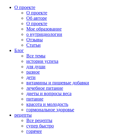
О проекте
О проекте
Об авторе
О проекте
Мое образование
о нутрициологии
Отзывы
Статьи
Блог
Все темы
истории успеха
для души
разное
дети
витамины и пищевые добавки
лечебное питание
диеты и вопросы веса
питание
красота и молодость
гормональное здоровье
рецепты
Все рецепты
супер быстро
горячее