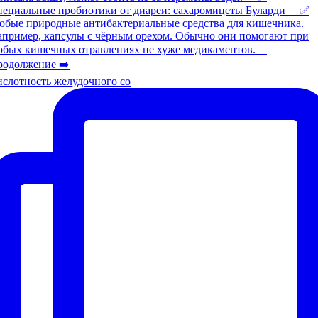
слотность желудочного со