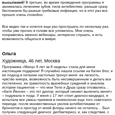
высыпаний!
В третьих, во время проведения программы я
занималась лечением зубов, пила антибиотики, раньше сразу
беспокоили бы разные грибковые инфекции, но в этот раз все
прошло очень спокойно.
Все видео так и хочется еще раз прослушать по нескольку раз,
чтобы уже прочно в голове все уложилось. Мне очень
понравились именно вебинары, интересно слушать, и есть
возможность общаться в живую.
Ольга
Художница, 46 лет, Москва
Программа «Минус 8 лет за 8 недель» стала для меня
настоящим подарком! Я случайно нашла ссылки на Катин блог, и
ее подход в питании настолько тронул меня: ее легкость,
чувство юмора, возможность быть несовершенным и делать все
постепенно, ее грамотность врачебных суждений и анализа
истории пациентов — что мои Тело и Душа сразу отозвались…
«Катя Йенсен – это тот доктор, который сможет вылечить меня!»
– подумала я тогда. У меня с 17 лет стоит диагноз кандидоз, я
испытала все ужасы приемов в гинекологии еще того советского
периода: после множественных уколов антибиотиками от
бронхитов и простуд от моей флоры ничего не осталось… Был
получен следующий диагноз: дисбактериоз, и, как следствие, с