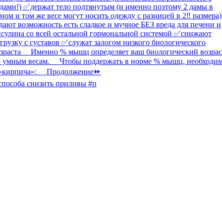
способа снизить приливы #п