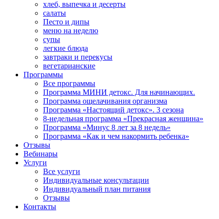
хлеб, выпечка и десерты
салаты
Песто и дипы
меню на неделю
супы
легкие блюда
завтраки и перекусы
вегетарианские
Программы
Все программы
Программа МИНИ детокс. Для начинающих.
Программа ощелачивания организма
Программа «Настоящий детокс». 3 сезона
8-недельная программа «Прекрасная женщина»
Программа «Минус 8 лет за 8 недель»
Программа «Как и чем накормить ребенка»
Отзывы
Вебинары
Услуги
Все услуги
Индивидуальные консультации
Индивидуальный план питания
Отзывы
Контакты