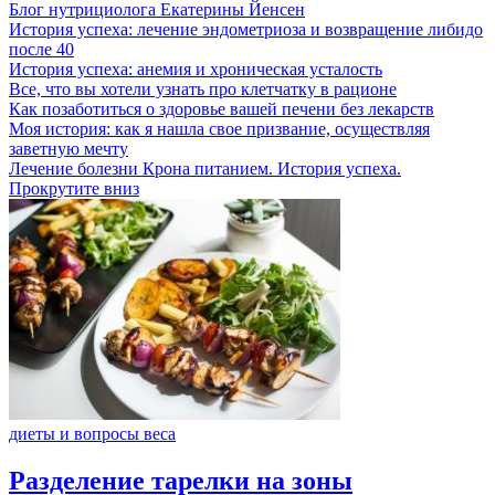
Блог нутрициолога
Екатерины Йенсен
История успеха: лечение эндометриоза и возвращение либидо
после 40
История успеха: анемия и хроническая усталость
Все, что вы хотели узнать про клетчатку в рационе
Как позаботиться о здоровье вашей печени без лекарств
Моя история: как я нашла свое призвание, осуществляя
заветную мечту
Лечение болезни Крона питанием. История успеха.
Прокрутите вниз
диеты и вопросы веса
Разделение тарелки на зоны