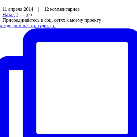
11 апреля 2014
|
12 комментариев
Назад
1
…
5
6
Присоединяйтесь в соц. сетях к моему проекту
ежде, чем начать худеть, н