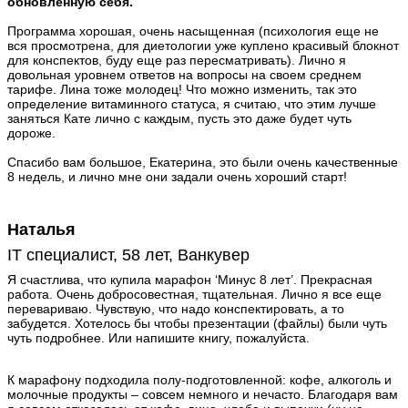
обновленную себя.
Программа хорошая, очень насыщенная (психология еще не
вся просмотрена, для диетологии уже куплено красивый блокнот
для конспектов, буду еще раз пересматривать). Лично я
довольная уровнем ответов на вопросы на своем среднем
тарифе. Лина тоже молодец! Что можно изменить, так это
определение витаминного статуса, я считаю, что этим лучше
заняться Кате лично с каждым, пусть это даже будет чуть
дороже.
Спасибо вам большое, Екатерина, это были очень качественные
8 недель, и лично мне они задали очень хороший старт!
Наталья
IT специалист, 58 лет, Ванкувер
Я счастлива, что купила марафон ‘Минус 8 лет’. Прекрасная
работа. Очень добросовестная, тщательная. Лично я все еще
перевариваю. Чувствую, что надо конспектировать, а то
забудется. Хотелось бы чтобы презентации (файлы) были чуть
чуть подробнее. Или напишите книгу, пожалуйста.
К марафону подходила полу-подготовленной: кофе, алкоголь и
молочные продукты – совсем немного и нечасто. Благодаря вам