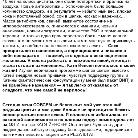
40 лет начались циститы, они стали повторяться и брались из
воздуха. Новые антибиотики… Успокоением было большое
количество сладкого, и в результате — избыточный вес, плохая
кожа и постоянный озноб, сон в шапке, носках и варежках…
Масса антибиотиков, свечей, выкинутое состояние на
иглорефлексотерапию, гинекологов с именами, новыми
анализами, новыми затратами, множество ЭКО и гормональной
терапии.. и только одна врач перестала брать с меня деньги…
сказав, что не может меня вылечить и что мне нужно привыкнуть
так жить, и вообще она не знает, как меня лечить…
Секс
превратился в напряжение, а спринцевание и пихание в
себя препаратов — нормой, это сделало секс еще менее
желанным. Я пошла работать с психосоматикой, и когда я
стала готова к изменениям… Катя Йенсен появилась в моей
жизни!
Изучая вебинары в программе шаг за шагом, вместе с
Катей внедряя новые привычки, чувствуя поддержку группы и
Катины фантастические консультации (у меня был пакет ВИП) и
её врачебные назначения —
я так легко отказалась от
сладкого, что мне самой не верилось!
Сегодня меня СОВСЕМ не беспокоит мой уже ставший
родным цистит и мне даже больше не приходится бежать
спринцеваться после секса. Я полностью избавилась от
сахарной зависимости и по словам подруг помолодела лет
на 10!
И это все КАТЯ ЙЕНСЕН! Она творит Чудеса и дарит
людям давно забытую надежду быть здоровыми, поддерживает
их и имеет вместе с пациентами РЕЗУЛЬТАТ.