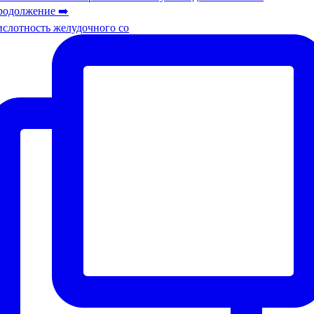
слотность желудочного со