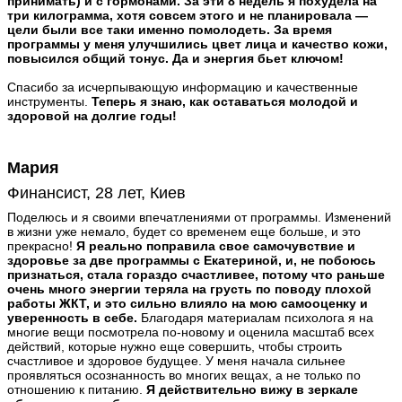
принимать) и с гормонами. За эти 8 недель я похудела на
три килограмма, хотя совсем этого и не планировала —
цели были все таки именно помолодеть. За время
программы у меня улучшились цвет лица и качество кожи,
повысился общий тонус. Да и энергия бьет ключом!
Спасибо за исчерпывающую информацию и качественные
инструменты.
Теперь я знаю, как оставаться молодой и
здоровой на долгие годы!
Мария
Финансист, 28 лет, Киев
Поделюсь и я своими впечатлениями от программы. Изменений
в жизни уже немало, будет со временем еще больше, и это
прекрасно!
Я реально поправила свое самочувствие и
здоровье за две программы с Екатериной, и, не побоюсь
признаться, стала гораздо счастливее, потому что раньше
очень много энергии теряла на грусть по поводу плохой
работы ЖКТ, и это сильно влияло на мою самооценку и
уверенность в себе.
Благодаря материалам психолога я на
многие вещи посмотрела по-новому и оценила масштаб всех
действий, которые нужно еще совершить, чтобы строить
счастливое и здоровое будущее. У меня начала сильнее
проявляться осознанность во многих вещах, а не только по
отношению к питанию.
Я действительно вижу в зеркале