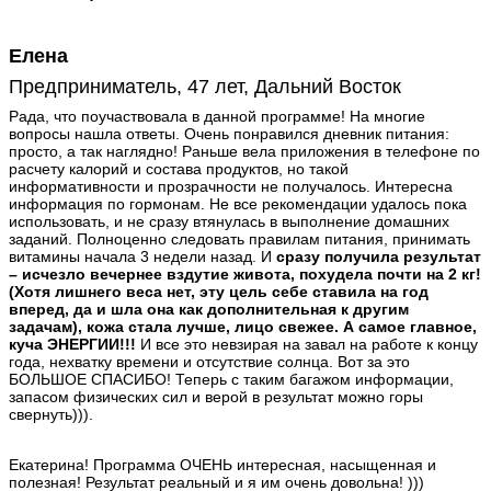
Елена
Предприниматель, 47 лет, Дальний Восток
Рада, что поучаствовала в данной программе! На многие
вопросы нашла ответы. Очень понравился дневник питания:
просто, а так наглядно! Раньше вела приложения в телефоне по
расчету калорий и состава продуктов, но такой
информативности и прозрачности не получалось. Интересна
информация по гормонам. Не все рекомендации удалось пока
использовать, и не сразу втянулась в выполнение домашних
заданий. Полноценно следовать правилам питания, принимать
витамины начала 3 недели назад. И
сразу получила результат
– исчезло вечернее вздутие живота, похудела почти на 2 кг!
(Хотя лишнего веса нет, эту цель себе ставила на год
вперед, да и шла она как дополнительная к другим
задачам), кожа стала лучше, лицо свежее. А самое главное,
куча ЭНЕРГИИ!!!
И все это невзирая на завал на работе к концу
года, нехватку времени и отсутствие солнца. Вот за это
БОЛЬШОЕ СПАСИБО! Теперь с таким багажом информации,
запасом физических сил и верой в результат можно горы
свернуть))).
Екатерина! Программа ОЧЕНЬ интересная, насыщенная и
полезная! Результат реальный и я им очень довольна! )))