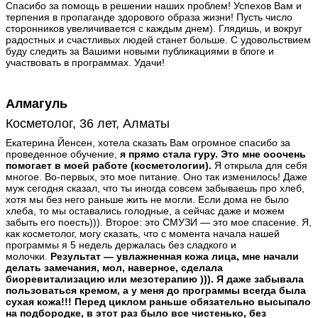
Спасибо за помощь в решении наших проблем! Успехов Вам и
терпения в пропаганде здорового образа жизни! Пусть число
сторонников увеличивается с каждым днем). Глядишь, и вокруг
радостных и счастливых людей станет больше. С удовольствием
буду следить за Вашими новыми публикациями в блоге и
участвовать в программах. Удачи!
Алмагуль
Косметолог, 36 лет, Алматы
Екатерина Йенсен, хотела сказать Вам огромное спасибо за
проведенное обучение,
я прямо стала гуру. Это мне ооочень
помогает в моей работе (косметологии).
Я открыла для себя
многое. Во-первых, это мое питание. Оно так изменилось! Даже
муж сегодня сказал, что ты иногда совсем забываешь про хлеб,
хотя мы без него раньше жить не могли. Если дома не было
хлеба, то мы оставались голодные, а сейчас даже и можем
забыть его поесть))). Второе: это СМУЗИ — это мое спасение. Я,
как косметолог, могу сказать, что с момента начала нашей
программы я 5 недель держалась без сладкого и
молочки.
Результат — увлажненная кожа лица, мне начали
делать замечания, мол, наверное, сделала
биоревитализацию или мезотерапию ))). Я даже забывала
пользоваться кремом, а у меня до программы всегда была
сухая кожа!!! Перед циклом раньше обязательно высыпало
на подбородке, в этот раз было все чистенько, без