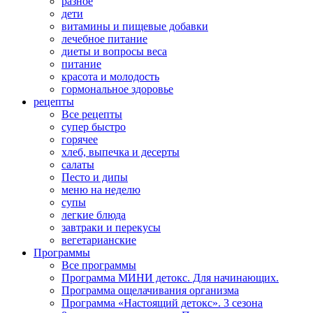
разное
дети
витамины и пищевые добавки
лечебное питание
диеты и вопросы веса
питание
красота и молодость
гормональное здоровье
рецепты
Все рецепты
супер быстро
горячее
хлеб, выпечка и десерты
салаты
Песто и дипы
меню на неделю
супы
легкие блюда
завтраки и перекусы
вегетарианские
Программы
Все программы
Программа МИНИ детокс. Для начинающих.
Программа ощелачивания организма
Программа «Настоящий детокс». 3 сезона