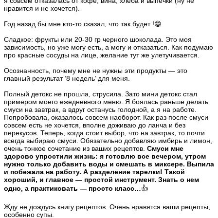
я совсем отказалась от кофе, вина, хлеба и выпечки (ну не
нравится и не хочется).
Год назад бы мне кто-то сказал, что так будет !😁
Сладкое: фрукты или 20-30 гр черного шоколада. Это моя
зависимость, но уже могу есть, а могу и отказаться. Как подумаю
про красные сосуды на лице, желание тут же улетучивается.
Осознанность, почему мне не нужны эти продукты — это
главный результат ‘8 недель’ для меня.
Полный детокс не прошла, струсила. Зато мини детокс стал
примером моего ежедневного меню. Я боялась раньше делать
смуси на завтрак, а вдруг останусь голодной, а я на работе.
Попробовала, оказалось совсем наоборот. Как раз после смуси
совсем есть не хочется, вполне доживаю до ланча и без
перекусов. Теперь, когда стоит выбор, что на завтрак, то почти
всегда выбираю смуси. Обязательно добавляю имбирь и лимон,
очень тонкое сочетание из ваших рецептов.
Смуси мне
здорово упростили жизнь: я готовлю все вечером, утром
нужно только добавить воды и смешать в миксере. Выпила
и побежала на работу. А разделение тарелки! Такой
хороший, и главное — простой инструмент. Знать о нем
одно, а практиковать — просто класс…
👍
Жду не дождусь книгу рецептов. Очень нравятся ваши рецепты,
особенно супы.