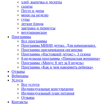
хлеб, выпечка и десерты
салаты
Песто и дипы
меню на неделю
супы
легкие блюда
завтраки и перекусы
вегетарианские
Программы
Все программы
Программа МИНИ детокс. Для начинающих.
Программа ощелачивания организма
Программа «Настоящий детокс». 3 сезона
8-недельная программа «Прекрасная женщина»
Программа «Минус 8 лет за 8 недель»
Программа «Как и чем накормить ребенка»
Отзывы
Вебинары
Услуги
Все услуги
Индивидуальные консультации
Индивидуальный план питания
Отзывы
Контакты