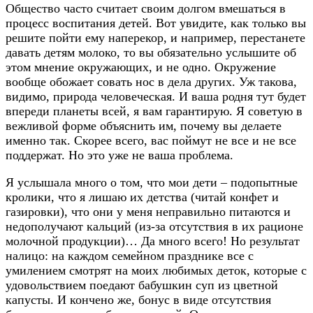
Общество часто считает своим долгом вмешаться в
процесс воспитания детей. Вот увидите, как только вы
решите пойти ему наперекор, и например, перестанете
давать детям молоко, то вы обязательно услышите об
этом мнение окружающих, и не одно. Окружение
вообще обожает совать нос в дела других. Уж такова,
видимо, природа человеческая. И ваша родня тут будет
впереди планеты всей, я вам гарантирую. Я советую в
вежливой форме объяснить им, почему вы делаете
именно так. Скорее всего, вас поймут не все и не все
поддержат. Но это уже не ваша проблема.
Я услышала много о том, что мои дети – подопытные
кролики, что я лишаю их детства (читай конфет и
газировки), что они у меня неправильно питаются и
недополучают кальций (из-за отсутствия в их рационе
молочной продукции)… Да много всего! Но результат
налицо: на каждом семейном празднике все с
умилением смотрят на моих любимых деток, которые с
удовольствием поедают бабушкин суп из цветной
капусты. И кончено же, бонус в виде отсутствия