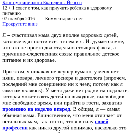
Блог нутрициолога
Екатерины Йенсен
12 + 1 совет о том, как приучить ребенка к здоровому
питанию
07 октября 2016 | Комментариев нет
Прокрутите вниз
Я – счастливая мама двух вполне здоровых детей,
которые едят почти все, что ем и я. И, думается мне,
что это не просто два отдельно стоящих факта, а
причинно-следственная связь: правильное детское
питание и их здоровье.
При этом, я никакая не «супер вуман», у меня нет
няни, повара, личного тренера и диетолога (впрочем,
последний мне совершенно ни к чему, потому как я
сама им являюсь). У меня даже нет родни на подхвате,
которая может взять детей на выходные, высвободив
мне свободное время, или прийти в гости, захватив
провизию на неделю вперед
. В общем, я — самая
обычная мама. Единственное, что меня отличает от
остальных мам, так это то, что я в силу
своей
профессии
как никто другой понимаю, насколько это