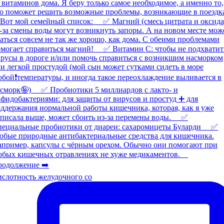
слотность желудочного со