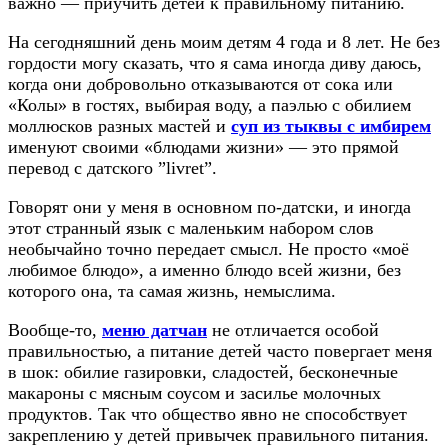
важно — приучить детей к правильному питанию.
На сегодняшний день моим детям 4 года и 8 лет. Не без
гордости могу сказать, что я сама иногда диву даюсь,
когда они добровольно отказываются от сока или
«Колы» в гостях, выбирая воду, а паэлью с обилием
моллюсков разных мастей и
суп из тыквы с имбирем
именуют своими «блюдами жизни» — это прямой
перевод с датского ”livret”.
Говорят они у меня в основном по-датски, и иногда
этот странный язык с маленьким набором слов
необычайно точно передает смысл. Не просто «моё
любимое блюдо», а именно блюдо всей жизни, без
которого она, та самая жизнь, немыслима.
Вообще-то,
меню датчан
не отличается особой
правильностью, а питание детей часто повергает меня
в шок: обилие газировки, сладостей, бесконечные
макароны с мясным соусом и засилье молочных
продуктов. Так что общество явно не способствует
закреплению у детей привычек правильного питания.