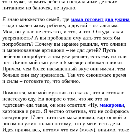
того хуже, кормить ребенка специальным детским
питанием из баночек, не нужно.
Я знаю множество семей, где
мама готовит два ужина
– один маленькому ребенку, а другой – остальным.
Мол, он у нас не есть это, и это, и это. Откуда такая
уверенность? А вы пробовали ему дать это хотя бы
попробовать? Почему вы заранее решили, что оливки
и маринованные артишоки – не для детей? Пусть
ребенок попробует, а там уже решает, есть ему их или
нет. Лично мой сын уже в 6 месяцев обожал оливки.
Причем, чем более насыщенный вкус они имели, тем
больше они ему нравились. Так что сэкономьте время
и силы – готовьте то, что обычно.
Помнится, мне мой муж как-то сказал, что я готовлю
недетскую еду. На вопрос о том, что же это за
«детская» еда такая, он мне ответил: «Ну,
макароны
,
картошка и рис». Я честно ответила, что не собираюсь
следующие 17 лет питаться макаронами, картошкой и
рисом на ужин только потому, что у меня есть дети.
Идея прижилась, потому что ему (мужу), видимо, тоже