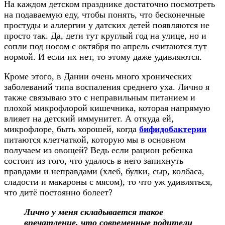
На каждом детском празднике достаточно посмотреть
на подаваемую еду, чтобы понять, что бесконечные
простуды и аллергии у датских детей появляются не
просто так. Да, дети тут круглый год на улице, но и
сопли под носом с октября по апрель считаются тут
нормой. И если их нет, то этому даже удивляются.
Кроме этого, в Дании очень много хронических
заболеваний типа воспаления среднего уха. Лично я
также связываю это с неправильным питанием и
плохой микрофлорой кишечника, которая напрямую
влияет на детский иммунитет. А откуда ей,
микрофлоре, быть хорошей, когда
бифидобактерии
питаются клетчаткой, которую мы в основном
получаем из овощей? Ведь если рацион ребенка
состоит из того, что удалось в него запихнуть
правдами и неправдами (хлеб, булки, сыр, колбаса,
сладости и макароны с мясом), то что уж удивляться,
что дитё постоянно болеет?
Лично у меня складывается такое
впечатление, что современные родители