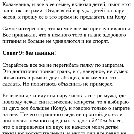
Кола-манка, и все в ее семье, включая детей, пьют этот
напиток литрами. Отдавая ей изредка детей на пару
часов, я прошу ее в это время не предлагать им Колу.
Самое интересное, что ко мне всё же прислушиваются.
Все привыкли, что я немного того в плане здорового
питания и больше не удивляются и не спорят.
Совет 9: без паники!
Старайтесь все же не перегибать палку по запретам.
Это достаточно тонкая грань, и я, наверное, не сумею
объяснить в рамках двух абзацев, как именно это
сделать. Но попытаюсь объяснить не примерах.
Если мои дети идут на пару часов к сестре мужа, где
повсюду лежат синтетические конфеты, то я выбираю
из двух зол большее (Колу), и говорю только о запрете
на нее. Ничего страшного ведь не произойдет, если
они поедят немного вредных сладостей? Тем более,
что с непривычки их вкус не кажется моим детям
таким уж восхитительным, и много они все равно не