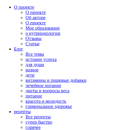
О проекте
О проекте
Об авторе
О проекте
Мое образование
о нутрициологии
Отзывы
Статьи
Блог
Все темы
истории успеха
для души
разное
дети
витамины и пищевые добавки
лечебное питание
диеты и вопросы веса
питание
красота и молодость
гормональное здоровье
рецепты
Все рецепты
супер быстро
горячее