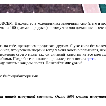
ОВСЕМ. Наконец-то в холодильнике закончился сыр (а его я п
 грамм на 100 граммов продукта), потому что мои домашние не оч
ть на себе, прежде чем предлагать другим. Я уже жила без моло
нила, что уровень энергии тогда у меня заметно повысился, исче
ержания своего мужа, т.к. он сильный аллергик на все цветущ
добавки. Подробнее о питании при аллергии я писала
здесь
.
уду писать в каждом посте). Пожелайте мне удачи!
 с бифидобактериями.
я нашей иммунной системы. Около 80% клеток иммунной
.