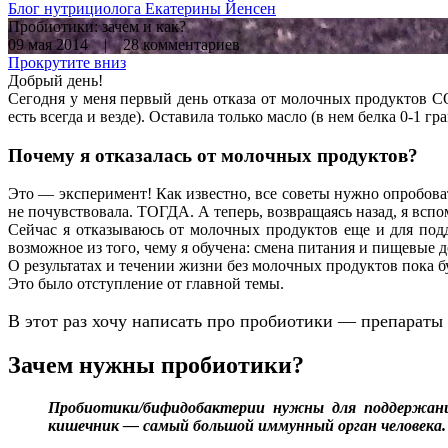
Блог нутрициолога
Екатерины Йенсен
Пробиотики: зачем и как?
09 мая 2014 | 28 комментариев
Прокрутите вниз
Добрый день!
Сегодня у меня первый день отказа от молочных продуктов С
есть всегда и везде). Оставила только масло (в нем белка 0-1
Почему я отказалась от молочных продуктов?
Это — эксперимент! Как известно, все советы нужно опробова
не почувствовала. ТОГДА. А теперь, возвращаясь назад, я вспом
Сейчас я отказываюсь от молочных продуктов еще и для подд
возможное из того, чему я обучена: смена питания и пищевые 
О результатах и течении жизни без молочных продуктов пока б
Это было отступление от главной темы.
В этот раз хочу написать про пробиотики — препараты
Зачем нужны пробиотики?
Пробиотики/бифидобактерии нужны для поддержани
кишечник — самый большой иммунный орган человека