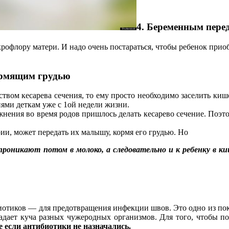
4. Беременным пере
икрофлору матери. И надо очень постараться, чтобы ребенок пр
кормящим грудью
дством кесарева сечения, то ему просто необходимо заселить ки
ями деткам уже с 1ой недели жизни.
ожнения во время родов пришлось делать кесарево сечение. Поэт
ии, может передать их малышу, кормя его грудью. Но
проникают потом в молоко, а следовательно и к ребенку в к
иотиков — для предотвращения инфекции швов. Это одно из пок
опадает куча разных чужеродных организмов. Для того, чтобы п
 если антибиотики не назначались.