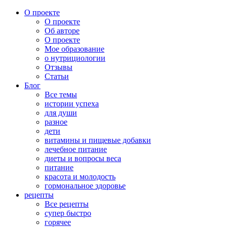
О проекте
О проекте
Об авторе
О проекте
Мое образование
о нутрициологии
Отзывы
Статьи
Блог
Все темы
истории успеха
для души
разное
дети
витамины и пищевые добавки
лечебное питание
диеты и вопросы веса
питание
красота и молодость
гормональное здоровье
рецепты
Все рецепты
супер быстро
горячее