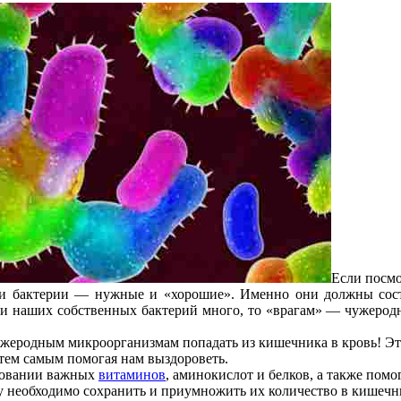
Если посмо
эти бактерии — нужные и «хорошие». Именно они должны сос
и наших собственных бактерий много, то «врагам» — чужеродны
жеродным микроорганизмам попадать из кишечника в кровь! Это
тем самым помогая нам выздороветь.
ровании важных
витаминов
, аминокислот и белков, а также помо
у необходимо сохранить и приумножить их количество в кишечн