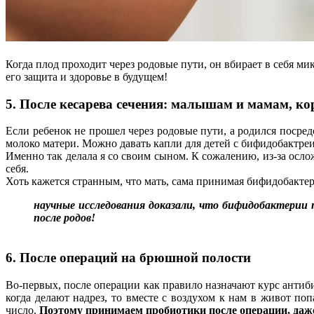
Когда плод проходит через родовые пути, он вбирает в себя м
его защита и здоровье в будущем!
5. После кесарева сечения: малышам и мамам, 
Если ребенок не прошел через родовые пути, а родился посре
молоко матери. Можно давать капли для детей с бифидобактреи
Именно так делала я со своим сыном. К сожалению, из-за осл
себя.
Хоть кажется странным, что мать, сама принимая бифидобактер
научные исследования доказали, что бифидобактерии 
после родов!
6. После операций на брюшной полости
Во-первых, после операции как правило назначают курс антиб
когда делают надрез, то вместе с воздухом к нам в живот п
число.
Поэтому принимаем пробиотики после операции, даже