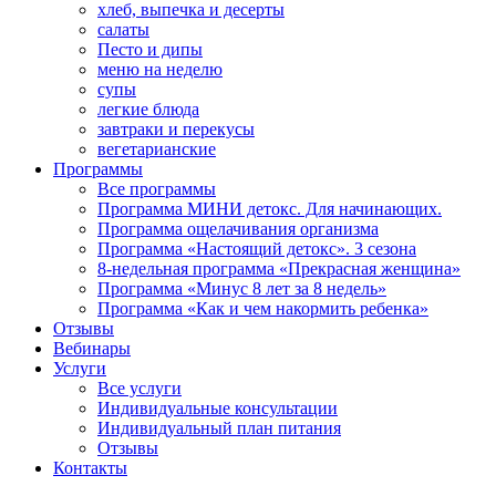
хлеб, выпечка и десерты
салаты
Песто и дипы
меню на неделю
супы
легкие блюда
завтраки и перекусы
вегетарианские
Программы
Все программы
Программа МИНИ детокс. Для начинающих.
Программа ощелачивания организма
Программа «Настоящий детокс». 3 сезона
8-недельная программа «Прекрасная женщина»
Программа «Минус 8 лет за 8 недель»
Программа «Как и чем накормить ребенка»
Отзывы
Вебинары
Услуги
Все услуги
Индивидуальные консультации
Индивидуальный план питания
Отзывы
Контакты