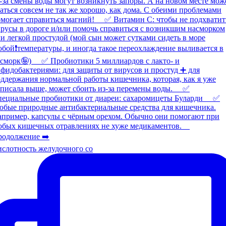
слотность желудочного со