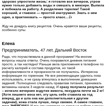
здорово упростили жизнь: я готовлю все вечером, утром
нужно только добавить воды и смешать в миксере. Выпила
и побежала на работу. А разделение тарелки! Такой
хороший, и главное — простой инструмент. Знать о нем
одно, а практиковать — просто класс…
👍
Жду не дождусь книгу рецептов. Очень нравятся ваши рецепты,
особенно супы.
Елена
Предприниматель, 47 лет, Дальний Восток
Рада, что поучаствовала в данной программе! На многие
вопросы нашла ответы. Очень понравился дневник питания:
просто, а так наглядно! Раньше вела приложения в телефоне по
расчету калорий и состава продуктов, но такой
информативности и прозрачности не получалось. Интересна
информация по гормонам. Не все рекомендации удалось пока
использовать, и не сразу втянулась в выполнение домашних
заданий. Полноценно следовать правилам питания, принимать
витамины начала 3 недели назад. И
сразу получила результат
– исчезло вечернее вздутие живота, похудела почти на 2 кг!
(Хотя лишнего веса нет, эту цель себе ставила на год
вперед, да и шла она как дополнительная к другим
задачам), кожа стала лучше, лицо свежее. А самое главное,
куча ЭНЕРГИИ!!!
И все это невзирая на завал на работе к концу