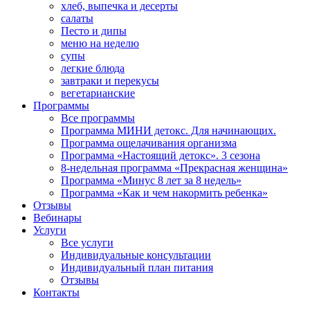
хлеб, выпечка и десерты
салаты
Песто и дипы
меню на неделю
супы
легкие блюда
завтраки и перекусы
вегетарианские
Программы
Все программы
Программа МИНИ детокс. Для начинающих.
Программа ощелачивания организма
Программа «Настоящий детокс». 3 сезона
8-недельная программа «Прекрасная женщина»
Программа «Минус 8 лет за 8 недель»
Программа «Как и чем накормить ребенка»
Отзывы
Вебинары
Услуги
Все услуги
Индивидуальные консультации
Индивидуальный план питания
Отзывы
Контакты