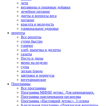
дети
витамины и пищевые добавки
лечебное питание
диеты и вопросы веса
питание
красота и молодость
гормональное здоровье
рецепты
Все рецепты
супер быстро
горячее
хлеб, выпечка и десерты
салаты
Песто и дипы
меню на неделю
супы
легкие блюда
завтраки и перекусы
вегетарианские
Программы
Все программы
Программа МИНИ детокс. Для начинающих.
Программа ощелачивания организма
Программа «Настоящий детокс». 3 сезона
8-недельная программа «Прекрасная женщина»