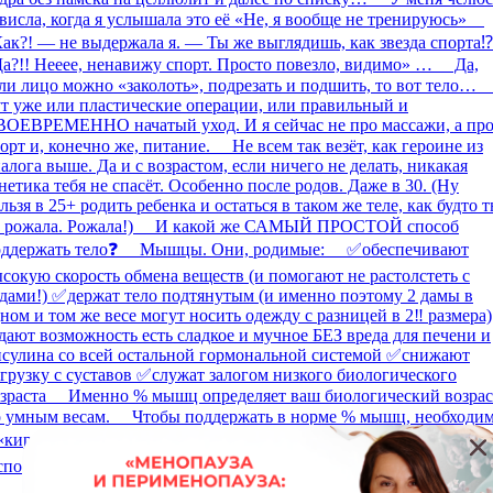
способа снизить приливы #п