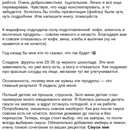
работа. Очень добросовестная, тщательная. Лично я все еще
перевариваю. Чувствую, что надо конспектировать, а то
забудется. Хотелось бы чтобы презентации (файлы) были чуть
чуть подробнее. Или напишите книгу, пожалуйста.
К марафону подходила полу-подготовленной: кофе, алкоголь и
молочные продукты – совсем немного и нечасто. Благодаря вам
я совсем отказалась от кофе, вина, хлеба и выпечки (ну не
нравится и не хочется).
Год назад бы мне кто-то сказал, что так будет !😁
Сладкое: фрукты или 20-30 гр черного шоколада. Это моя
зависимость, но уже могу есть, а могу и отказаться. Как подумаю
про красные сосуды на лице, желание тут же улетучивается.
Осознанность, почему мне не нужны эти продукты — это
главный результат ‘8 недель’ для меня.
Полный детокс не прошла, струсила. Зато мини детокс стал
примером моего ежедневного меню. Я боялась раньше делать
смуси на завтрак, а вдруг останусь голодной, а я на работе.
Попробовала, оказалось совсем наоборот. Как раз после смуси
совсем есть не хочется, вполне доживаю до ланча и без
перекусов. Теперь, когда стоит выбор, что на завтрак, то почти
всегда выбираю смуси. Обязательно добавляю имбирь и лимон,
очень тонкое сочетание из ваших рецептов.
Смуси мне