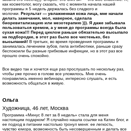
как косметолог, могу сказать, что с момента начала нашей
программы я 5 недель держалась без сладкого и
молочки.
Результат — увлажненная кожа лица, мне начали
делать замечания, мол, наверное, сделала
биоревитализацию или мезотерапию ))). Я даже забывала
пользоваться кремом, а у меня до программы всегда была
сухая кожа!!! Перед циклом раньше обязательно высыпало
на подбородке, в этот раз было все чистенько, без
высыпаний!
В третьих, во время проведения программы я
занималась лечением зубов, пила антибиотики, раньше сразу
беспокоили бы разные грибковые инфекции, но в этот раз все
прошло очень спокойно.
Все видео так и хочется еще раз прослушать по нескольку раз,
чтобы уже прочно в голове все уложилось. Мне очень
понравились именно вебинары, интересно слушать, и есть
возможность общаться в живую.
Ольга
Художница, 46 лет, Москва
Программа «Минус 8 лет за 8 недель» стала для меня
настоящим подарком! Я случайно нашла ссылки на Катин блог, и
ее подход в питании настолько тронул меня: ее легкость,
чувство юмора, возможность быть несовершенным и делать все