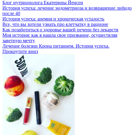
Блог нутрициолога
Екатерины Йенсен
История успеха: лечение эндометриоза и возвращение либидо
после 40
История успеха: анемия и хроническая усталость
Все, что вы хотели узнать про клетчатку в рационе
Как позаботиться о здоровье вашей печени без лекарств
Моя история: как я нашла свое призвание, осуществляя
заветную мечту
Лечение болезни Крона питанием. История успеха.
Прокрутите вниз