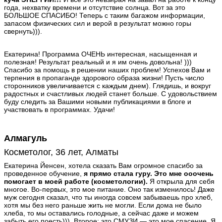
года, нехватку времени и отсутствие солнца. Вот за это
БОЛЬШОЕ СПАСИБО! Теперь с таким багажом информации,
запасом физических сил и верой в результат можно горы
свернуть))).
Екатерина! Программа ОЧЕНЬ интересная, насыщенная и
полезная! Результат реальный и я им очень довольна! )))
Спасибо за помощь в решении наших проблем! Успехов Вам и
терпения в пропаганде здорового образа жизни! Пусть число
сторонников увеличивается с каждым днем). Глядишь, и вокруг
радостных и счастливых людей станет больше. С удовольствием
буду следить за Вашими новыми публикациями в блоге и
участвовать в программах. Удачи!
Алмагуль
Косметолог, 36 лет, Алматы
Екатерина Йенсен, хотела сказать Вам огромное спасибо за
проведенное обучение,
я прямо стала гуру. Это мне ооочень
помогает в моей работе (косметологии).
Я открыла для себя
многое. Во-первых, это мое питание. Оно так изменилось! Даже
муж сегодня сказал, что ты иногда совсем забываешь про хлеб,
хотя мы без него раньше жить не могли. Если дома не было
хлеба, то мы оставались голодные, а сейчас даже и можем
забыть его поесть))). Второе: это СМУЗИ — это мое спасение. Я,