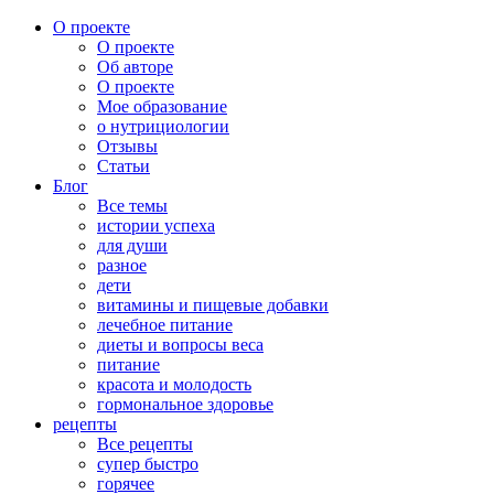
О проекте
О проекте
Об авторе
О проекте
Мое образование
о нутрициологии
Отзывы
Статьи
Блог
Все темы
истории успеха
для души
разное
дети
витамины и пищевые добавки
лечебное питание
диеты и вопросы веса
питание
красота и молодость
гормональное здоровье
рецепты
Все рецепты
супер быстро
горячее