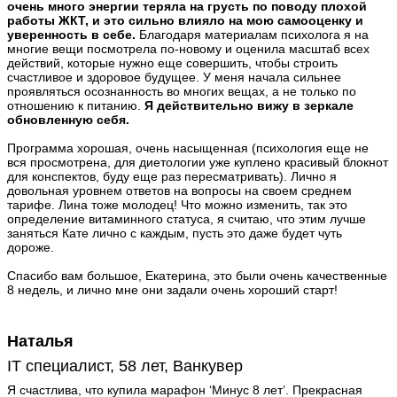
очень много энергии теряла на грусть по поводу плохой
работы ЖКТ, и это сильно влияло на мою самооценку и
уверенность в себе.
Благодаря материалам психолога я на
многие вещи посмотрела по-новому и оценила масштаб всех
действий, которые нужно еще совершить, чтобы строить
счастливое и здоровое будущее. У меня начала сильнее
проявляться осознанность во многих вещах, а не только по
отношению к питанию.
Я действительно вижу в зеркале
обновленную себя.
Программа хорошая, очень насыщенная (психология еще не
вся просмотрена, для диетологии уже куплено красивый блокнот
для конспектов, буду еще раз пересматривать). Лично я
довольная уровнем ответов на вопросы на своем среднем
тарифе. Лина тоже молодец! Что можно изменить, так это
определение витаминного статуса, я считаю, что этим лучше
заняться Кате лично с каждым, пусть это даже будет чуть
дороже.
Спасибо вам большое, Екатерина, это были очень качественные
8 недель, и лично мне они задали очень хороший старт!
Наталья
IT специалист, 58 лет, Ванкувер
Я счастлива, что купила марафон ‘Минус 8 лет’. Прекрасная