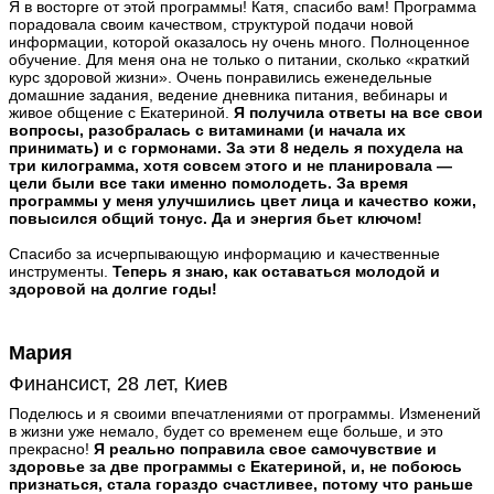
Я в восторге от этой программы! Катя, спасибо вам! Программа
порадовала своим качеством, структурой подачи новой
информации, которой оказалось ну очень много. Полноценное
обучение. Для меня она не только о питании, сколько «краткий
курс здоровой жизни». Очень понравились еженедельные
домашние задания, ведение дневника питания, вебинары и
живое общение с Екатериной.
Я получила ответы на все свои
вопросы, разобралась с витаминами (и начала их
принимать) и с гормонами. За эти 8 недель я похудела на
три килограмма, хотя совсем этого и не планировала —
цели были все таки именно помолодеть. За время
программы у меня улучшились цвет лица и качество кожи,
повысился общий тонус. Да и энергия бьет ключом!
Спасибо за исчерпывающую информацию и качественные
инструменты.
Теперь я знаю, как оставаться молодой и
здоровой на долгие годы!
Мария
Финансист, 28 лет, Киев
Поделюсь и я своими впечатлениями от программы. Изменений
в жизни уже немало, будет со временем еще больше, и это
прекрасно!
Я реально поправила свое самочувствие и
здоровье за две программы с Екатериной, и, не побоюсь
признаться, стала гораздо счастливее, потому что раньше