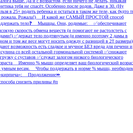
способа снизить приливы #п