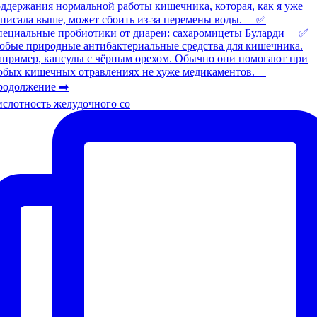
слотность желудочного со