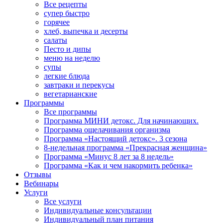
Все рецепты
супер быстро
горячее
хлеб, выпечка и десерты
салаты
Песто и дипы
меню на неделю
супы
легкие блюда
завтраки и перекусы
вегетарианские
Программы
Все программы
Программа МИНИ детокс. Для начинающих.
Программа ощелачивания организма
Программа «Настоящий детокс». 3 сезона
8-недельная программа «Прекрасная женщина»
Программа «Минус 8 лет за 8 недель»
Программа «Как и чем накормить ребенка»
Отзывы
Вебинары
Услуги
Все услуги
Индивидуальные консультации
Индивидуальный план питания