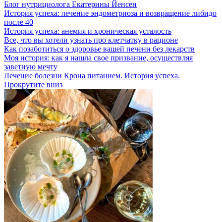
Блог нутрициолога
Екатерины Йенсен
История успеха: лечение эндометриоза и возвращение либидо
после 40
История успеха: анемия и хроническая усталость
Все, что вы хотели узнать про клетчатку в рационе
Как позаботиться о здоровье вашей печени без лекарств
Моя история: как я нашла свое призвание, осуществляя
заветную мечту
Лечение болезни Крона питанием. История успеха.
Прокрутите вниз