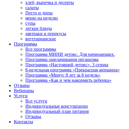
хлеб, выпечка и десерты
салаты
Песто и дипы
меню на неделю
супы
легкие блюда
завтраки и перекусы
вегетарианские
Программы
Все программы
Программа МИНИ детокс. Для начинающих.
Программа ощелачивания организма
Программа «Настоящий детокс». 3 сезона
8-недельная программа «Прекрасная женщина»
Программа «Минус 8 лет за 8 недель»
Программа «Как и чем накормить ребенка»
Отзывы
Вебинары
Услуги
Все услуги
Индивидуальные консультации
Индивидуальный план питания
Отзывы
Контакты