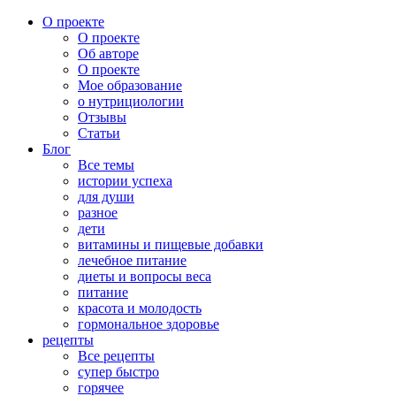
О проекте
О проекте
Об авторе
О проекте
Мое образование
о нутрициологии
Отзывы
Статьи
Блог
Все темы
истории успеха
для души
разное
дети
витамины и пищевые добавки
лечебное питание
диеты и вопросы веса
питание
красота и молодость
гормональное здоровье
рецепты
Все рецепты
супер быстро
горячее