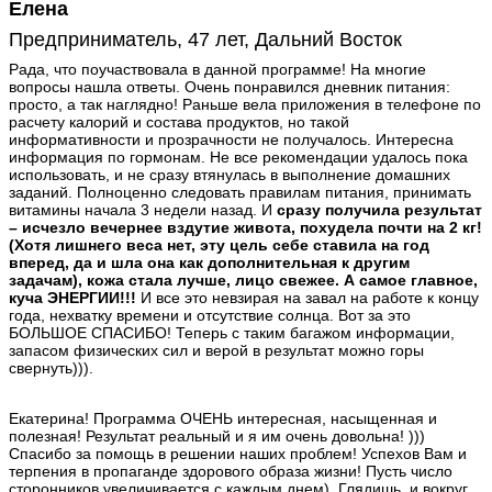
Елена
Предприниматель, 47 лет, Дальний Восток
Рада, что поучаствовала в данной программе! На многие
вопросы нашла ответы. Очень понравился дневник питания:
просто, а так наглядно! Раньше вела приложения в телефоне по
расчету калорий и состава продуктов, но такой
информативности и прозрачности не получалось. Интересна
информация по гормонам. Не все рекомендации удалось пока
использовать, и не сразу втянулась в выполнение домашних
заданий. Полноценно следовать правилам питания, принимать
витамины начала 3 недели назад. И
сразу получила результат
– исчезло вечернее вздутие живота, похудела почти на 2 кг!
(Хотя лишнего веса нет, эту цель себе ставила на год
вперед, да и шла она как дополнительная к другим
задачам), кожа стала лучше, лицо свежее. А самое главное,
куча ЭНЕРГИИ!!!
И все это невзирая на завал на работе к концу
года, нехватку времени и отсутствие солнца. Вот за это
БОЛЬШОЕ СПАСИБО! Теперь с таким багажом информации,
запасом физических сил и верой в результат можно горы
свернуть))).
Екатерина! Программа ОЧЕНЬ интересная, насыщенная и
полезная! Результат реальный и я им очень довольна! )))
Спасибо за помощь в решении наших проблем! Успехов Вам и
терпения в пропаганде здорового образа жизни! Пусть число
сторонников увеличивается с каждым днем). Глядишь, и вокруг