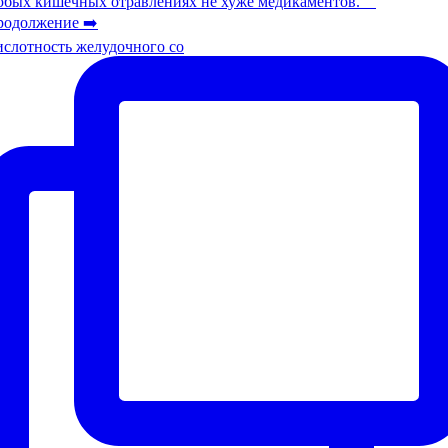
слотность желудочного со