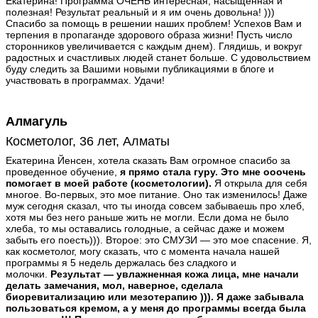
Екатерина! Программа ОЧЕНЬ интересная, насыщенная и
полезная! Результат реальный и я им очень довольна! )))
Спасибо за помощь в решении наших проблем! Успехов Вам и
терпения в пропаганде здорового образа жизни! Пусть число
сторонников увеличивается с каждым днем). Глядишь, и вокруг
радостных и счастливых людей станет больше. С удовольствием
буду следить за Вашими новыми публикациями в блоге и
участвовать в программах. Удачи!
Алмагуль
Косметолог, 36 лет, Алматы
Екатерина Йенсен, хотела сказать Вам огромное спасибо за
проведенное обучение,
я прямо стала гуру. Это мне ооочень
помогает в моей работе (косметологии).
Я открыла для себя
многое. Во-первых, это мое питание. Оно так изменилось! Даже
муж сегодня сказал, что ты иногда совсем забываешь про хлеб,
хотя мы без него раньше жить не могли. Если дома не было
хлеба, то мы оставались голодные, а сейчас даже и можем
забыть его поесть))). Второе: это СМУЗИ — это мое спасение. Я,
как косметолог, могу сказать, что с момента начала нашей
программы я 5 недель держалась без сладкого и
молочки.
Результат — увлажненная кожа лица, мне начали
делать замечания, мол, наверное, сделала
биоревитализацию или мезотерапию ))). Я даже забывала
пользоваться кремом, а у меня до программы всегда была