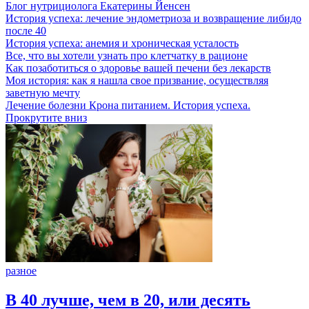
Блог нутрициолога
Екатерины Йенсен
История успеха: лечение эндометриоза и возвращение либидо
после 40
История успеха: анемия и хроническая усталость
Все, что вы хотели узнать про клетчатку в рационе
Как позаботиться о здоровье вашей печени без лекарств
Моя история: как я нашла свое призвание, осуществляя
заветную мечту
Лечение болезни Крона питанием. История успеха.
Прокрутите вниз
разное
В 40 лучше, чем в 20, или десять