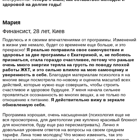
здоровой на долгие годы!
Мария
Финансист, 28 лет, Киев
Поделюсь и я своими впечатлениями от программы. Изменений
в жизни уже немало, будет со временем еще больше, и это
прекрасно!
Я реально поправила свое самочувствие и
здоровье за две программы с Екатериной, и, не побоюсь
признаться, стала гораздо счастливее, потому что раньше
очень много энергии теряла на грусть по поводу плохой
работы ЖКТ, и это сильно влияло на мою самооценку и
уверенность в себе.
Благодаря материалам психолога я на
многие вещи посмотрела по-новому и оценила масштаб всех
действий, которые нужно еще совершить, чтобы строить
счастливое и здоровое будущее. У меня начала сильнее
проявляться осознанность во многих вещах, а не только по
отношению к питанию.
Я действительно вижу в зеркале
обновленную себя.
Программа хорошая, очень насыщенная (психология еще не
вся просмотрена, для диетологии уже куплено красивый блокнот
для конспектов, буду еще раз пересматривать). Лично я
довольная уровнем ответов на вопросы на своем среднем
тарифе. Лина тоже молодец! Что можно изменить, так это
определение витаминного статуса, я считаю, что этим лучше