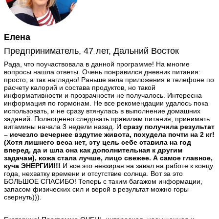
Елена
Предприниматель, 47 лет, Дальний Восток
Рада, что поучаствовала в данной программе! На многие
вопросы нашла ответы. Очень понравился дневник питания:
просто, а так наглядно! Раньше вела приложения в телефоне по
расчету калорий и состава продуктов, но такой
информативности и прозрачности не получалось. Интересна
информация по гормонам. Не все рекомендации удалось пока
использовать, и не сразу втянулась в выполнение домашних
заданий. Полноценно следовать правилам питания, принимать
витамины начала 3 недели назад. И
сразу получила результат
– исчезло вечернее вздутие живота, похудела почти на 2 кг!
(Хотя лишнего веса нет, эту цель себе ставила на год
вперед, да и шла она как дополнительная к другим
задачам), кожа стала лучше, лицо свежее. А самое главное,
куча ЭНЕРГИИ!!!
И все это невзирая на завал на работе к концу
года, нехватку времени и отсутствие солнца. Вот за это
БОЛЬШОЕ СПАСИБО! Теперь с таким багажом информации,
запасом физических сил и верой в результат можно горы
свернуть))).