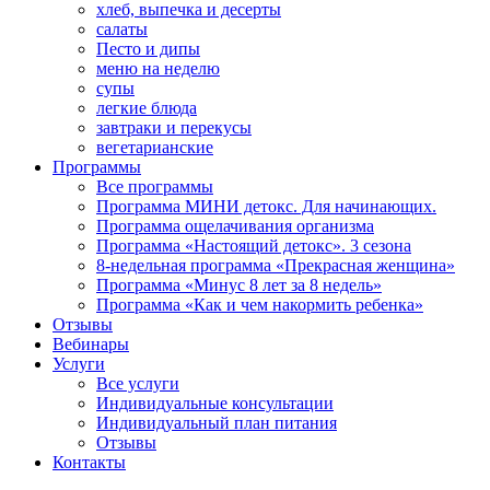
хлеб, выпечка и десерты
салаты
Песто и дипы
меню на неделю
супы
легкие блюда
завтраки и перекусы
вегетарианские
Программы
Все программы
Программа МИНИ детокс. Для начинающих.
Программа ощелачивания организма
Программа «Настоящий детокс». 3 сезона
8-недельная программа «Прекрасная женщина»
Программа «Минус 8 лет за 8 недель»
Программа «Как и чем накормить ребенка»
Отзывы
Вебинары
Услуги
Все услуги
Индивидуальные консультации
Индивидуальный план питания
Отзывы
Контакты