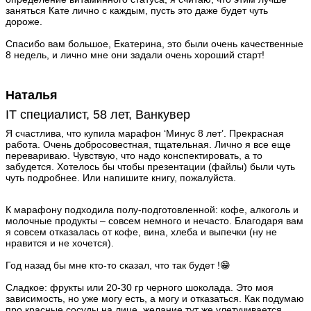
заняться Кате лично с каждым, пусть это даже будет чуть
дороже.
Спасибо вам большое, Екатерина, это были очень качественные
8 недель, и лично мне они задали очень хороший старт!
Наталья
IT специалист, 58 лет, Ванкувер
Я счастлива, что купила марафон ‘Минус 8 лет’. Прекрасная
работа. Очень добросовестная, тщательная. Лично я все еще
перевариваю. Чувствую, что надо конспектировать, а то
забудется. Хотелось бы чтобы презентации (файлы) были чуть
чуть подробнее. Или напишите книгу, пожалуйста.
К марафону подходила полу-подготовленной: кофе, алкоголь и
молочные продукты – совсем немного и нечасто. Благодаря вам
я совсем отказалась от кофе, вина, хлеба и выпечки (ну не
нравится и не хочется).
Год назад бы мне кто-то сказал, что так будет !😁
Сладкое: фрукты или 20-30 гр черного шоколада. Это моя
зависимость, но уже могу есть, а могу и отказаться. Как подумаю
про красные сосуды на лице, желание тут же улетучивается.