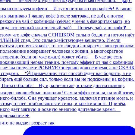
что не выдает возраст так