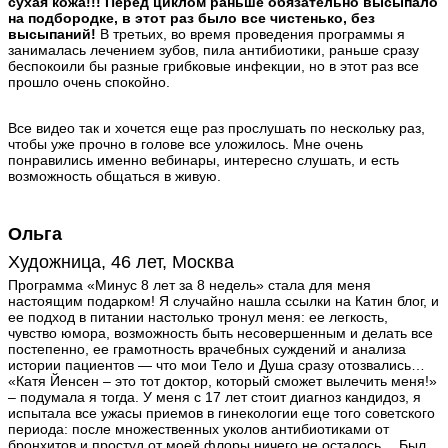
сухая кожа!!! Перед циклом раньше обязательно высыпало
на подбородке, в этот раз было все чистенько, без
высыпаний!
В третьих, во время проведения программы я
занималась лечением зубов, пила антибиотики, раньше сразу
беспокоили бы разные грибковые инфекции, но в этот раз все
прошло очень спокойно.
Все видео так и хочется еще раз прослушать по нескольку раз,
чтобы уже прочно в голове все уложилось. Мне очень
понравились именно вебинары, интересно слушать, и есть
возможность общаться в живую.
Ольга
Художница, 46 лет, Москва
Программа «Минус 8 лет за 8 недель» стала для меня
настоящим подарком! Я случайно нашла ссылки на Катин блог, и
ее подход в питании настолько тронул меня: ее легкость,
чувство юмора, возможность быть несовершенным и делать все
постепенно, ее грамотность врачебных суждений и анализа
истории пациентов — что мои Тело и Душа сразу отозвались…
«Катя Йенсен – это тот доктор, который сможет вылечить меня!»
– подумала я тогда. У меня с 17 лет стоит диагноз кандидоз, я
испытала все ужасы приемов в гинекологии еще того советского
периода: после множественных уколов антибиотиками от
бронхитов и простуд от моей флоры ничего не осталось… Был