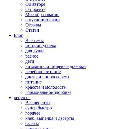
Об авторе
О проекте
Мое образование
о нутрициологии
Отзывы
Статьи
Блог
Все темы
истории успеха
для души
разное
дети
витамины и пищевые добавки
лечебное питание
диеты и вопросы веса
питание
красота и молодость
гормональное здоровье
рецепты
Все рецепты
супер быстро
горячее
хлеб, выпечка и десерты
салаты
Песто и дипы