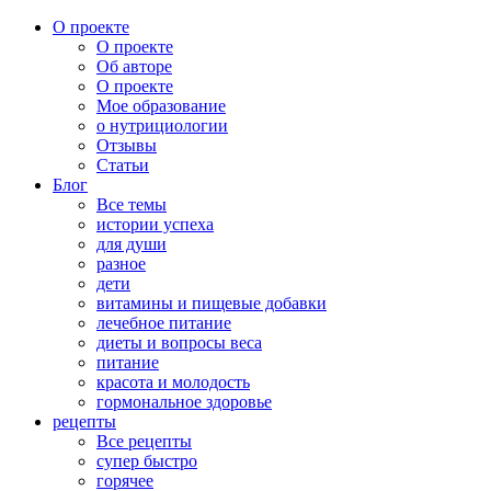
О проекте
О проекте
Об авторе
О проекте
Мое образование
о нутрициологии
Отзывы
Статьи
Блог
Все темы
истории успеха
для души
разное
дети
витамины и пищевые добавки
лечебное питание
диеты и вопросы веса
питание
красота и молодость
гормональное здоровье
рецепты
Все рецепты
супер быстро
горячее