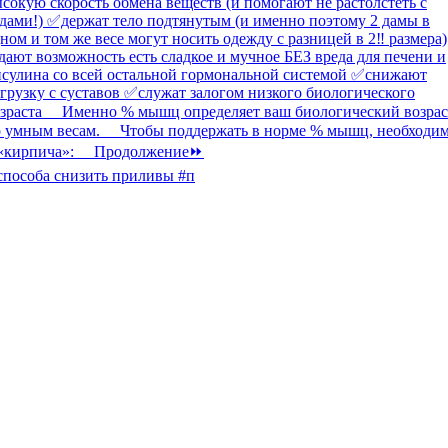
способа снизить приливы #п