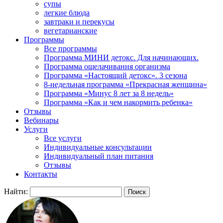
супы
легкие блюда
завтраки и перекусы
вегетарианские
Программы
Все программы
Программа МИНИ детокс. Для начинающих.
Программа ощелачивания организма
Программа «Настоящий детокс». 3 сезона
8-недельная программа «Прекрасная женщина»
Программа «Минус 8 лет за 8 недель»
Программа «Как и чем накормить ребенка»
Отзывы
Вебинары
Услуги
Все услуги
Индивидуальные консультации
Индивидуальный план питания
Отзывы
Контакты
Найти: