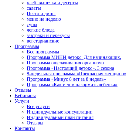
хлеб, выпечка и десерты
салаты
Песто и дипы
меню на неделю
супы
легкие блюда
завтраки и перекусы
вегетарианские
Программы
Все программы
Программа МИНИ детокс. Для начинающих.
Программа ощелачивания организма
Программа «Настоящий детокс». 3 сезона
8-недельная программа «Прекрасная женщина»
Программа «Минус 8 лет за 8 недель»
Программа «Как и чем накормить ребенка»
Отзывы
Вебинары
Услуги
Все услуги
Индивидуальные консультации
Индивидуальный план питания
Отзывы
Контакты