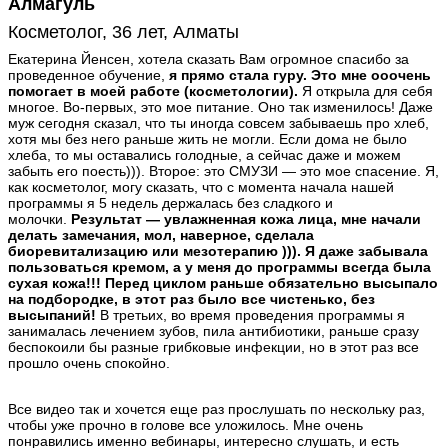
Алмагуль
Косметолог, 36 лет, Алматы
Екатерина Йенсен, хотела сказать Вам огромное спасибо за
проведенное обучение,
я прямо стала гуру. Это мне ооочень
помогает в моей работе (косметологии).
Я открыла для себя
многое. Во-первых, это мое питание. Оно так изменилось! Даже
муж сегодня сказал, что ты иногда совсем забываешь про хлеб,
хотя мы без него раньше жить не могли. Если дома не было
хлеба, то мы оставались голодные, а сейчас даже и можем
забыть его поесть))). Второе: это СМУЗИ — это мое спасение. Я,
как косметолог, могу сказать, что с момента начала нашей
программы я 5 недель держалась без сладкого и
молочки.
Результат — увлажненная кожа лица, мне начали
делать замечания, мол, наверное, сделала
биоревитализацию или мезотерапию ))). Я даже забывала
пользоваться кремом, а у меня до программы всегда была
сухая кожа!!! Перед циклом раньше обязательно высыпало
на подбородке, в этот раз было все чистенько, без
высыпаний!
В третьих, во время проведения программы я
занималась лечением зубов, пила антибиотики, раньше сразу
беспокоили бы разные грибковые инфекции, но в этот раз все
прошло очень спокойно.
Все видео так и хочется еще раз прослушать по нескольку раз,
чтобы уже прочно в голове все уложилось. Мне очень
понравились именно вебинары, интересно слушать, и есть