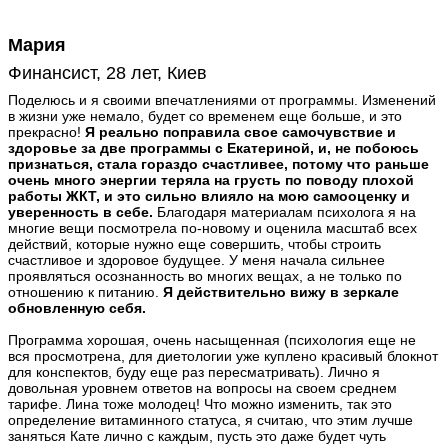
Мария
Финансист, 28 лет, Киев
Поделюсь и я своими впечатлениями от программы. Изменений
в жизни уже немало, будет со временем еще больше, и это
прекрасно!
Я реально поправила свое самочувствие и
здоровье за две программы с Екатериной, и, не побоюсь
признаться, стала гораздо счастливее, потому что раньше
очень много энергии теряла на грусть по поводу плохой
работы ЖКТ, и это сильно влияло на мою самооценку и
уверенность в себе.
Благодаря материалам психолога я на
многие вещи посмотрела по-новому и оценила масштаб всех
действий, которые нужно еще совершить, чтобы строить
счастливое и здоровое будущее. У меня начала сильнее
проявляться осознанность во многих вещах, а не только по
отношению к питанию.
Я действительно вижу в зеркале
обновленную себя.
Программа хорошая, очень насыщенная (психология еще не
вся просмотрена, для диетологии уже куплено красивый блокнот
для конспектов, буду еще раз пересматривать). Лично я
довольная уровнем ответов на вопросы на своем среднем
тарифе. Лина тоже молодец! Что можно изменить, так это
определение витаминного статуса, я считаю, что этим лучше
заняться Кате лично с каждым, пусть это даже будет чуть