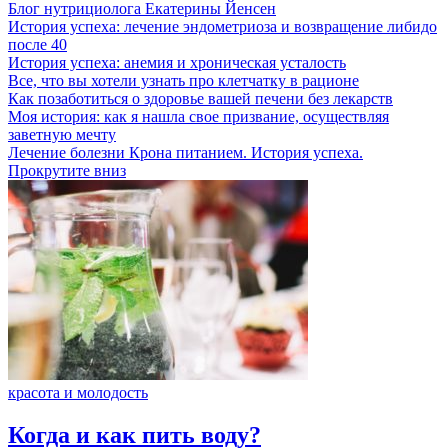
Блог нутрициолога
Екатерины Йенсен
История успеха: лечение эндометриоза и возвращение либидо
после 40
История успеха: анемия и хроническая усталость
Все, что вы хотели узнать про клетчатку в рационе
Как позаботиться о здоровье вашей печени без лекарств
Моя история: как я нашла свое призвание, осуществляя
заветную мечту
Лечение болезни Крона питанием. История успеха.
Прокрутите вниз
красота и молодость
Когда и как пить воду?