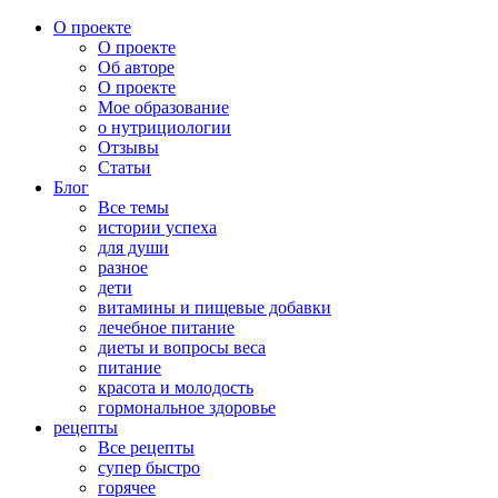
О проекте
О проекте
Об авторе
О проекте
Мое образование
о нутрициологии
Отзывы
Статьи
Блог
Все темы
истории успеха
для души
разное
дети
витамины и пищевые добавки
лечебное питание
диеты и вопросы веса
питание
красота и молодость
гормональное здоровье
рецепты
Все рецепты
супер быстро
горячее