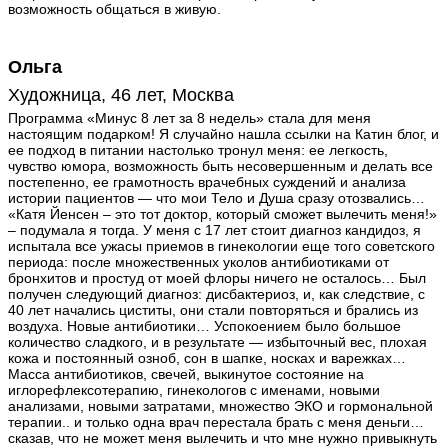
возможность общаться в живую.
Ольга
Художница, 46 лет, Москва
Программа «Минус 8 лет за 8 недель» стала для меня
настоящим подарком! Я случайно нашла ссылки на Катин блог, и
ее подход в питании настолько тронул меня: ее легкость,
чувство юмора, возможность быть несовершенным и делать все
постепенно, ее грамотность врачебных суждений и анализа
истории пациентов — что мои Тело и Душа сразу отозвались…
«Катя Йенсен – это тот доктор, который сможет вылечить меня!»
– подумала я тогда. У меня с 17 лет стоит диагноз кандидоз, я
испытала все ужасы приемов в гинекологии еще того советского
периода: после множественных уколов антибиотиками от
бронхитов и простуд от моей флоры ничего не осталось… Был
получен следующий диагноз: дисбактериоз, и, как следствие, с
40 лет начались циститы, они стали повторяться и брались из
воздуха. Новые антибиотики… Успокоением было большое
количество сладкого, и в результате — избыточный вес, плохая
кожа и постоянный озноб, сон в шапке, носках и варежках…
Масса антибиотиков, свечей, выкинутое состояние на
иглорефлексотерапию, гинекологов с именами, новыми
анализами, новыми затратами, множество ЭКО и гормональной
терапии.. и только одна врач перестала брать с меня деньги…
сказав, что не может меня вылечить и что мне нужно привыкнуть