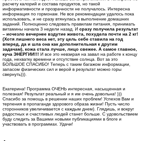
расчету калорий и состава продуктов, но такой
информативности и прозрачности не получалось. Интересна
информация по гормонам. Не все рекомендации удалось пока
использовать, и не сразу втянулась в выполнение домашних
заданий. Полноценно следовать правилам питания, принимать
витамины начала 3 недели назад. И
сразу получила результат
– исчезло вечернее вздутие живота, похудела почти на 2 кг!
(Хотя лишнего веса нет, эту цель себе ставила на год
вперед, да и шла она как дополнительная к другим
задачам), кожа стала лучше, лицо свежее. А самое главное,
куча ЭНЕРГИИ!!!
И все это невзирая на завал на работе к концу
года, нехватку времени и отсутствие солнца. Вот за это
БОЛЬШОЕ СПАСИБО! Теперь с таким багажом информации,
запасом физических сил и верой в результат можно горы
свернуть))).
Екатерина! Программа ОЧЕНЬ интересная, насыщенная и
полезная! Результат реальный и я им очень довольна! )))
Спасибо за помощь в решении наших проблем! Успехов Вам и
терпения в пропаганде здорового образа жизни! Пусть число
сторонников увеличивается с каждым днем). Глядишь, и вокруг
радостных и счастливых людей станет больше. С удовольствием
буду следить за Вашими новыми публикациями в блоге и
участвовать в программах. Удачи!