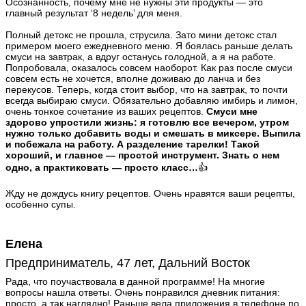
Осознанность, почему мне не нужны эти продукты — это
главный результат ‘8 недель’ для меня.
Полный детокс не прошла, струсила. Зато мини детокс стал
примером моего ежедневного меню. Я боялась раньше делать
смуси на завтрак, а вдруг останусь голодной, а я на работе.
Попробовала, оказалось совсем наоборот. Как раз после смуси
совсем есть не хочется, вполне доживаю до ланча и без
перекусов. Теперь, когда стоит выбор, что на завтрак, то почти
всегда выбираю смуси. Обязательно добавляю имбирь и лимон,
очень тонкое сочетание из ваших рецептов.
Смуси мне
здорово упростили жизнь: я готовлю все вечером, утром
нужно только добавить воды и смешать в миксере. Выпила
и побежала на работу. А разделение тарелки! Такой
хороший, и главное — простой инструмент. Знать о нем
одно, а практиковать — просто класс…
👍
Жду не дождусь книгу рецептов. Очень нравятся ваши рецепты,
особенно супы.
Елена
Предприниматель, 47 лет, Дальний Восток
Рада, что поучаствовала в данной программе! На многие
вопросы нашла ответы. Очень понравился дневник питания:
просто, а так наглядно! Раньше вела приложения в телефоне по