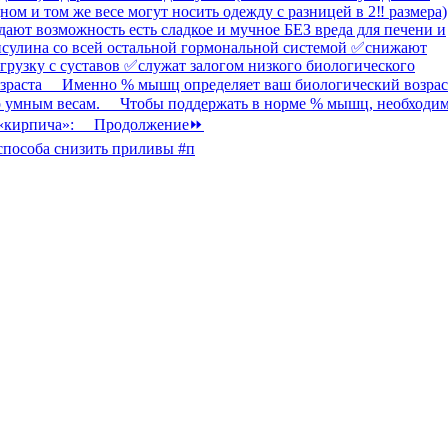
способа снизить приливы #п