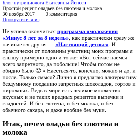
Блог нутрициолога
Екатерины Йенсен
Простой рецепт оладьев без глютена и молока
30 ноября 2017 | 3 комментария
Прокрутите вниз
Не успела окончиться
программа омоложения
«Минус 8 лет за 8 недель»
, как практически сразу же
начинается другая —
«Настоящий детокс»
. И
практически от половины участниц моих программ я
слышу примерно одно и то же: «Вот сейчас наемся
всего запретного, да побольше! Чтобы потом не
обидно было 🙂 » Наесться-то, конечно, можно и до, и
после. Только смысл? Лично я предлагаю альтернативу
бездумному поеданию запретных шоколадок, тортов и
пирожных. Ведь в мире есть великое множество
вкусных и не таких вредных рецептов выпечки и
сладостей. И без глютена, и без молока, и без
обычного сахара, и даже вообще без муки.
Итак, печем оладьи без глютена и
молока