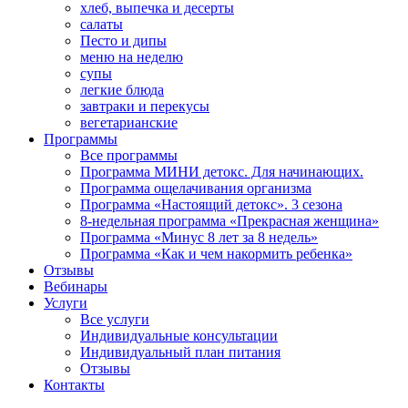
хлеб, выпечка и десерты
салаты
Песто и дипы
меню на неделю
супы
легкие блюда
завтраки и перекусы
вегетарианские
Программы
Все программы
Программа МИНИ детокс. Для начинающих.
Программа ощелачивания организма
Программа «Настоящий детокс». 3 сезона
8-недельная программа «Прекрасная женщина»
Программа «Минус 8 лет за 8 недель»
Программа «Как и чем накормить ребенка»
Отзывы
Вебинары
Услуги
Все услуги
Индивидуальные консультации
Индивидуальный план питания
Отзывы
Контакты