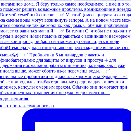
слотность желудочного со