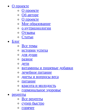
О проекте
О проекте
Об авторе
О проекте
Мое образование
о нутрициологии
Отзывы
Статьи
Блог
Все темы
истории успеха
для души
разное
дети
витамины и пищевые добавки
лечебное питание
диеты и вопросы веса
питание
красота и молодость
гормональное здоровье
рецепты
Все рецепты
супер быстро
горячее