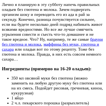
Лично я планирую в эту субботу напечь правильных
оладьев без глютена и молока. Зачем подвергать
организм шоку и переводить его из ада в рай за
секунду. Конечно, разница почувствуется сильнее,
если вы будете несколько дней подряд набивать живот
всякими вредностями. Но все же лучше смягчить
угрызения совести и съесть что-то домашнее и не
такое вредное. Что? Ну, например, те же самые
брауни
без глютена и молока
,
маффины без муки, глютена и
сахара
или оладьи вот по этому рецепту. Тоже без
глютена и молока. Правда, в них есть совсем немного
сахара…
Ингредиенты (примерно на 16-20 оладьев):
350 мл овсяной муки без глютена (можно
заменить на любую другую муку без глютена или
на их смесь. Подойдет рисовая, гречневая, киноа,
кукурузная)
1 яйцо
2 ч.л. пекарского порошка (разрыхлитель)