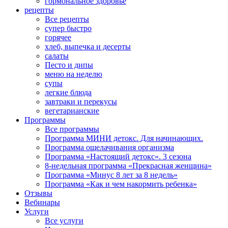
гормональное здоровье
рецепты
Все рецепты
супер быстро
горячее
хлеб, выпечка и десерты
салаты
Песто и дипы
меню на неделю
супы
легкие блюда
завтраки и перекусы
вегетарианские
Программы
Все программы
Программа МИНИ детокс. Для начинающих.
Программа ощелачивания организма
Программа «Настоящий детокс». 3 сезона
8-недельная программа «Прекрасная женщина»
Программа «Минус 8 лет за 8 недель»
Программа «Как и чем накормить ребенка»
Отзывы
Вебинары
Услуги
Все услуги