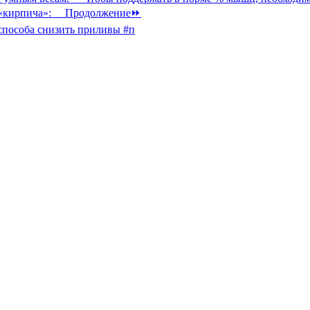
способа снизить приливы #п