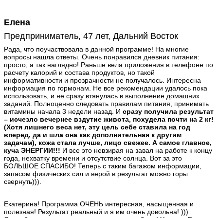
Елена
Предприниматель, 47 лет, Дальний Восток
Рада, что поучаствовала в данной программе! На многие
вопросы нашла ответы. Очень понравился дневник питания:
просто, а так наглядно! Раньше вела приложения в телефоне по
расчету калорий и состава продуктов, но такой
информативности и прозрачности не получалось. Интересна
информация по гормонам. Не все рекомендации удалось пока
использовать, и не сразу втянулась в выполнение домашних
заданий. Полноценно следовать правилам питания, принимать
витамины начала 3 недели назад. И
сразу получила результат
– исчезло вечернее вздутие живота, похудела почти на 2 кг!
(Хотя лишнего веса нет, эту цель себе ставила на год
вперед, да и шла она как дополнительная к другим
задачам), кожа стала лучше, лицо свежее. А самое главное,
куча ЭНЕРГИИ!!!
И все это невзирая на завал на работе к концу
года, нехватку времени и отсутствие солнца. Вот за это
БОЛЬШОЕ СПАСИБО! Теперь с таким багажом информации,
запасом физических сил и верой в результат можно горы
свернуть))).
Екатерина! Программа ОЧЕНЬ интересная, насыщенная и
полезная! Результат реальный и я им очень довольна! )))