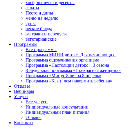
хлеб, выпечка и десерты
салаты
Песто и дипы
меню на неделю
супы
легкие блюда
завтраки и перекусы
вегетарианские
Программы
Все программы
Программа МИНИ детокс. Для начинающих.
Программа ощелачивания организма
Программа «Настоящий детокс». 3 сезона
8-недельная программа «Прекрасная женщина»
Программа «Минус 8 лет за 8 недель»
Программа «Как и чем накормить ребенка»
Отзывы
Вебинары
Услуги
Все услуги
Индивидуальные консультации
Индивидуальный план питания
Отзывы
Контакты