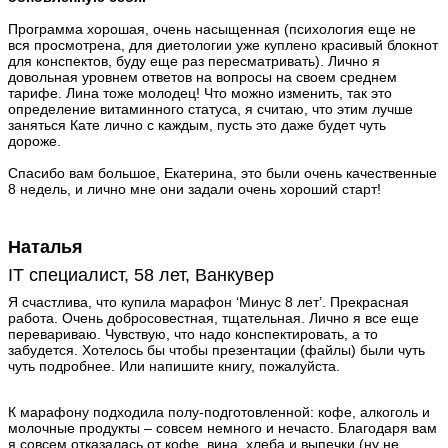
Программа хорошая, очень насыщенная (психология еще не
вся просмотрена, для диетологии уже куплено красивый блокнот
для конспектов, буду еще раз пересматривать). Лично я
довольная уровнем ответов на вопросы на своем среднем
тарифе. Лина тоже молодец! Что можно изменить, так это
определение витаминного статуса, я считаю, что этим лучше
заняться Кате лично с каждым, пусть это даже будет чуть
дороже.
Спасибо вам большое, Екатерина, это были очень качественные
8 недель, и лично мне они задали очень хороший старт!
Наталья
IT специалист, 58 лет, Ванкувер
Я счастлива, что купила марафон ‘Минус 8 лет’. Прекрасная
работа. Очень добросовестная, тщательная. Лично я все еще
перевариваю. Чувствую, что надо конспектировать, а то
забудется. Хотелось бы чтобы презентации (файлы) были чуть
чуть подробнее. Или напишите книгу, пожалуйста.
К марафону подходила полу-подготовленной: кофе, алкоголь и
молочные продукты – совсем немного и нечасто. Благодаря вам
я совсем отказалась от кофе, вина, хлеба и выпечки (ну не