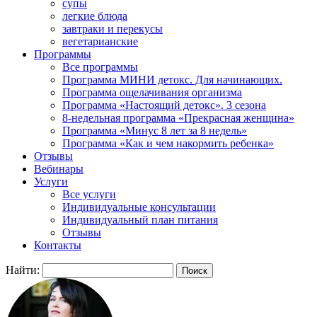
супы
легкие блюда
завтраки и перекусы
вегетарианские
Программы
Все программы
Программа МИНИ детокс. Для начинающих.
Программа ощелачивания организма
Программа «Настоящий детокс». 3 сезона
8-недельная программа «Прекрасная женщина»
Программа «Минус 8 лет за 8 недель»
Программа «Как и чем накормить ребенка»
Отзывы
Вебинары
Услуги
Все услуги
Индивидуальные консультации
Индивидуальный план питания
Отзывы
Контакты
Найти: