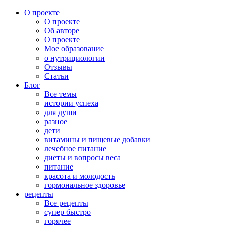
О проекте
О проекте
Об авторе
О проекте
Мое образование
о нутрициологии
Отзывы
Статьи
Блог
Все темы
истории успеха
для души
разное
дети
витамины и пищевые добавки
лечебное питание
диеты и вопросы веса
питание
красота и молодость
гормональное здоровье
рецепты
Все рецепты
супер быстро
горячее