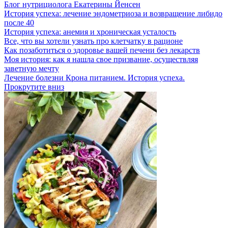
Блог нутрициолога
Екатерины Йенсен
История успеха: лечение эндометриоза и возвращение либидо
после 40
История успеха: анемия и хроническая усталость
Все, что вы хотели узнать про клетчатку в рационе
Как позаботиться о здоровье вашей печени без лекарств
Моя история: как я нашла свое призвание, осуществляя
заветную мечту
Лечение болезни Крона питанием. История успеха.
Прокрутите вниз