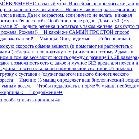
способа снизить приливы #п