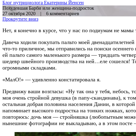
Блог нутрициолога
Екатерины Йенсен
Похудевшая Барби или женщина-подросток
27 октября 2020 | 6 комментариев
Прокрутите вниз
Нет, я конечно в курсе, что у нас по подиумам не мамы
Давеча ходили покупать пальто моей двенадцатилетней 
что-то приличное, мы отправились на поиски осеннего 
ей пальто самого маленького размера — тридцать четве
шедевр швейного производства на ней…еле сошелся! То е
огромными складками.
«МалО!» — удивленно констатировала я.
Предвижу ваши возгласы: «Ну так она у тебя, небось, т
моя очень стройной девушка (в папу-скандинава), к тому
остальная добрая половина населения Дании, в которой 
напоминает высокого подростка на тонких ножках, кото
повторюсь: дочь моя — стройняшка (любопытным мож
нынешние фотографии не выкладываю, а в этом посте — 