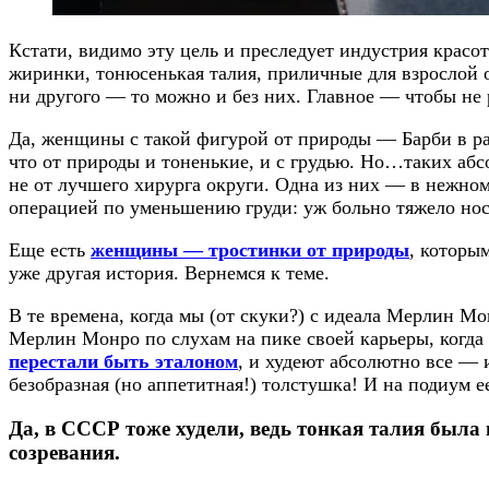
Кстати, видимо эту цель и преследует индустрия крас
жиринки, тонюсенькая талия, приличные для взрослой ос
ни другого — то можно и без них. Главное — чтобы не 
Да, женщины с такой фигурой от природы — Барби в раз
что от природы и тоненькие, и с грудью. Но…таких абс
не от лучшего хирурга округи. Одна из них — в нежном
операцией по уменьшению груди: уж больно тяжело но
Еще есть
женщины — тростинки от природы
, которы
уже другая история. Вернемся к теме.
В те времена, когда мы (от скуки?) с идеала Мерлин М
Мерлин Монро по слухам на пике своей карьеры, когда 
перестали быть эталоном
, и худеют абсолютно все —
безобразная (но аппетитная!) толстушка! И на подиум е
Да, в СССР тоже худели, ведь тонкая талия была 
созревания.