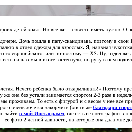
 троих детей ходят. Но всё же… совесть иметь нужно. О ч
дочери. Дочь пошла в папу-скандинава, поэтому в свои 
пальто в отдел одежды для взрослых. Я, наивная чукотс
ртого европейского, или по-постому — XS. Ну, отдел же
сть пальто мы в итоге застегнули, но руку в нем поднят
олстая. Нечего ребенка было откармливать!» Поэтому пре
 же она без устали занимается спортом 2-3 раза в неделю
мы проживаем. То есть с фигурой и с весом у нее все пр
рого очень хочется накормить (опять же
благодаря спор
но зайти
в мой Инстаграмм
, где есть ее фотографии в по
ее фото 2 летней давности, на которые она дала мне до