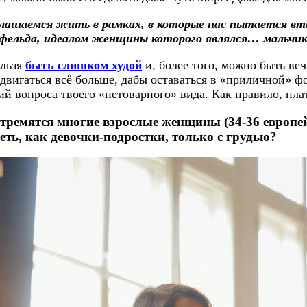
оглашаемся жить в рамках, в которые нас пытается 
фельда, идеалом женщины которого являлся… мальчи
ельзя
быть слишком худой
и, более того, можно быть ве
двигаться всё больше, дабы оставаться в «приличной» ф
й вопроса твоего «нетоварного» вида. Как правило, пла
стремятся многие взрослые женщины (34-36 европей
ть, как девочки-подростки, только с грудью?