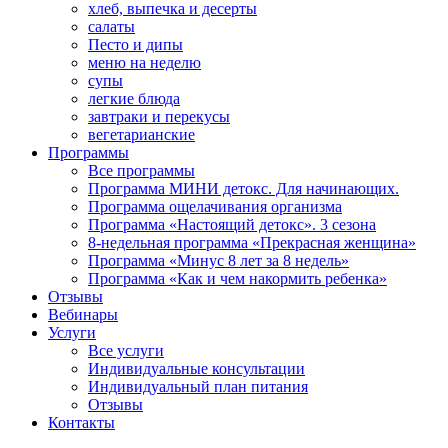
хлеб, выпечка и десерты
салаты
Песто и дипы
меню на неделю
супы
легкие блюда
завтраки и перекусы
вегетарианские
Программы
Все программы
Программа МИНИ детокс. Для начинающих.
Программа ощелачивания организма
Программа «Настоящий детокс». 3 сезона
8-недельная программа «Прекрасная женщина»
Программа «Минус 8 лет за 8 недель»
Программа «Как и чем накормить ребенка»
Отзывы
Вебинары
Услуги
Все услуги
Индивидуальные консультации
Индивидуальный план питания
Отзывы
Контакты