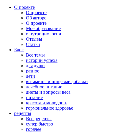
О проекте
О проекте
Об авторе
О проекте
Мое образование
о нутрициологии
Отзывы
Статьи
Блог
Все темы
истории успеха
для души
разное
дети
витамины и пищевые добавки
лечебное питание
диеты и вопросы веса
питание
красота и молодость
гормональное здоровье
рецепты
Все рецепты
супер быстро
горячее