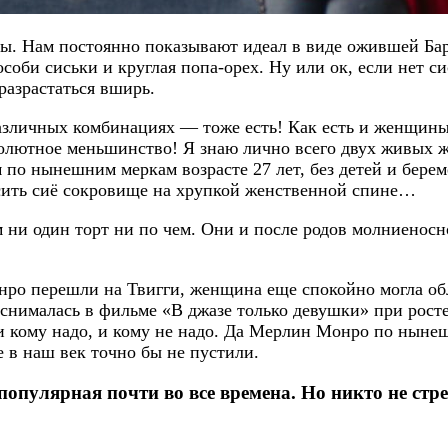
оты. Нам постоянно показывают идеал в виде ожившей Б
оби сиськи и круглая попа-орех. Ну или ок, если нет сис
разрастаться вширь.
личных комбинациях — тоже есть! Как есть и женщины от
олютное меньшинство! Я знаю лично всего двух живых же
 по нынешним меркам возрасте 27 лет, без детей и бере
сить сиё сокровище на хрупкой женственной спине…
м ни один торт ни по чем. Они и после родов молниенос
онро перешли на Твигги, женщина еще спокойно могла об
снималась в фильме «В джазе только девушки» при росте 
 и кому надо, и кому не надо. Да Мерлин Монро по нын
е в наш век точно бы не пустили.
популярная почти во все времена. Но никто не стр