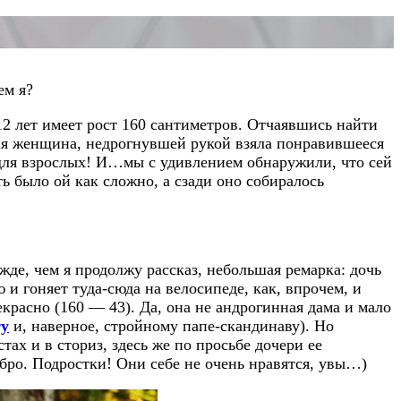
ем я?
12 лет имеет рост 160 сантиметров. Отчаявшись найти
кая женщина, недрогнувшей рукой взяла понравившееся
 для взрослых! И…мы с удивлением обнаружили, что сей
ь было ой как сложно, а сзади оно собиралось
жде, чем я продолжу рассказ, небольшая ремарка: дочь
 и гоняет туда-сюда на велосипеде, как, впрочем, и
екрасно (160 — 43). Да, она не андрогинная дама и мало
ту
и, наверное, стройному папе-скандинаву). Но
стах и в сториз, здесь же по просьбе дочери ее
бро. Подростки! Они себе не очень нравятся, увы…)