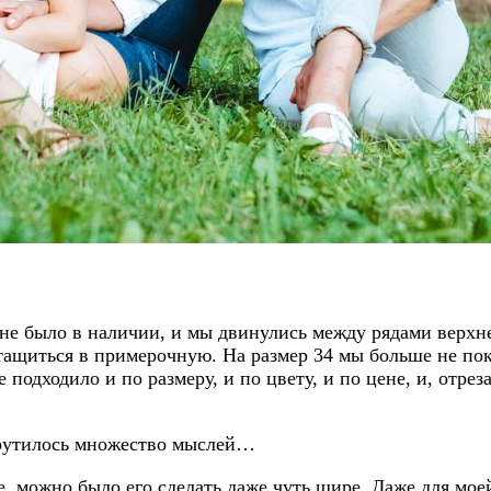
е было в наличии, и мы двинулись между рядами верхней
 тащиться в примерочную. На размер 34 мы больше не по
 подходило и по размеру, и по цвету, и по цене, и, отре
 крутилось множество мыслей…
е, можно было его сделать даже чуть шире. Даже для моей