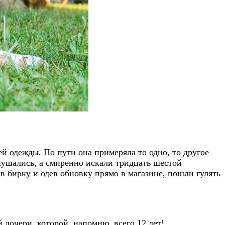
 одежды. По пути она примеряла то одно, то другое
кушались, а смиренно искали тридцать шестой
зав бирку и одев обновку прямо в магазине, пошли гулять
 дочери, которой, напомню, всего 12 лет!