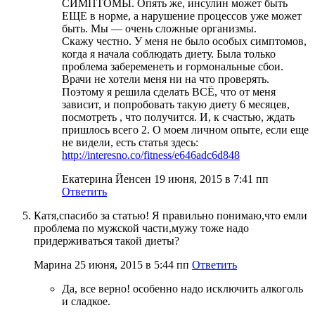
СИМПТОМЫ. Опять же, инсулин может быть
ЕЩЕ в норме, а нарушение процессов уже может
быть. Мы — очень сложные организмы.
Скажу честно. У меня не было особых симптомов,
когда я начала соблюдать диету. Была только
проблема забеременеть и гормональные сбои.
Врачи не хотели меня ни на что проверять.
Поэтому я решила сделать ВСЁ, что от меня
зависит, и попробовать такую диету 6 месяцев,
посмотреть , что получится. И, к счастью, ждать
пришлось всего 2. О моем личном опыте, если еще
не видели, есть статья здесь:
http://interesno.co/fitness/e646adc6d848
Екатерина Йенсен
19 июня, 2015 в 7:41 пп
Ответить
Катя,спасибо за статью! Я правильно понимаю,что емли
проблема по мужской части,мужу тоже надо
придерживаться такой диеты?
Марина
25 июня, 2015 в 5:44 пп
Ответить
Да, все верно! особенно надо исключить алкоголь
и сладкое.