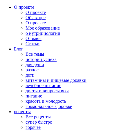
О проекте
О проекте
Об авторе
О проекте
Мое образование
о нутрициологии
Отзывы
Статьи
Блог
Все темы
истории успеха
для души
разное
дети
витамины и пищевые добавки
лечебное питание
диеты и вопросы веса
питание
красота и молодость
гормональное здоровье
рецепты
Все рецепты
супер быстро
горячее