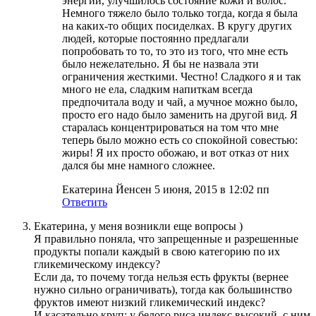
энергии, улучшилось состояние кожи и волос.
Немного тяжело было только тогда, когда я была
на каких-то общих посиделках. В кругу других
людей, которые постоянно предлагали
попробовать то то, то это из того, что мне есть
было нежелательно. Я бы не назвала эти
ограничения жесткими. Честно! Сладкого я и так
много не ела, сладким напиткам всегда
предпочитала воду и чай, а мучное можно было,
просто его надо было заменить на другой вид. Я
старалась концентрироваться на том что мне
теперь было можно есть со спокойной совестью:
жиры! Я их просто обожаю, и вот отказ от них
дался бы мне намного сложнее.
Екатерина Йенсен
5 июня, 2015 в 12:02 пп
Ответить
Екатерина, у меня возникли еще вопросы )
Я правильно поняла, что запрещенные и разрешенные
продукты попали каждый в свою категорию по их
гликемическому индексу?
Если да, то почему тогда нельзя есть фрукты (вернее
нужно сильно ограничивать), тогда как большинство
фруктов имеют низкий гликемический индекс?
И касательно круп: у белого риса индекс высокий, с ним