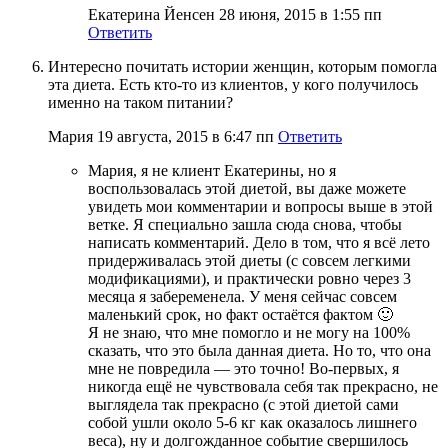
Екатерина Йенсен
28 июня, 2015 в 1:55 пп
Ответить
Интересно почитать истории женщин, которым помогла
эта диета. Есть кто-то из клиентов, у кого получилось
именно на таком питании?
Мария
19 августа, 2015 в 6:47 пп
Ответить
Мария, я не клиент Екатерины, но я
воспользовалась этой диетой, вы даже можете
увидеть мои комментарии и вопросы выше в этой
ветке. Я специально зашла сюда снова, чтобы
написать комментарий. Дело в том, что я всё лето
придерживалась этой диеты (с совсем легкими
модификациями), и практически ровно через 3
месяца я забеременела. У меня сейчас совсем
маленький срок, но факт остаётся фактом 🙂
Я не знаю, что мне помогло и не могу на 100%
сказать, что это была данная диета. Но то, что она
мне не повредила — это точно! Во-первых, я
никогда ещё не чувствовала себя так прекрасно, не
выглядела так прекрасно (с этой диетой сами
собой ушли около 5-6 кг как оказалось лишнего
веса), ну и долгожданное событие свершилось