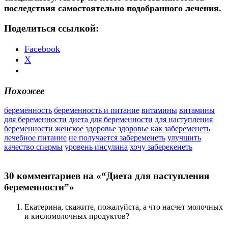
последствия самостоятельно подобранного лечения.
Поделиться ссылкой:
Facebook
X
Похожее
беременность
беременность и питание
витамины
витамины
для беременности
диета для беременности
для наступления
беременности
женское здоровье
здоровье
как забеременеть
лечебное питание
не получается забеременеть
улучшить
качество спермы
уровень инсулина
хочу заберекенеть
30 комментариев на «“Диета для наступления
беременности”»
Екатерина, скажите, пожалуйста, а что насчет молочных
и кисломолочных продуктов?