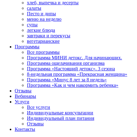
хлеб, выпечка и десерты
салаты
Песто и дипы
меню на неделю
супы
легкие блюда
завтраки и перекусы
вегетарианские
Программы
Все программы
Программа МИНИ детокс. Для начинающих.
Программа ощелачивания организма
Программа «Настоящий детокс». 3 сезона
8-недельная программа «Прекрасная женщина»
Программа «Минус 8 лет за 8 недель»
Программа «Как и чем накормить ребенка»
Отзывы
Вебинары
Услуги
Все услуги
Индивидуальные консультации
Индивидуальный план питания
Отзывы
Контакты