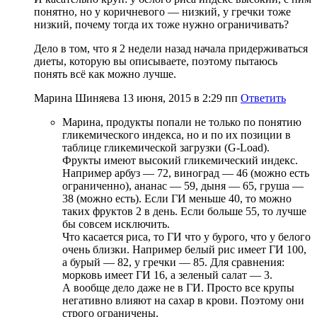
понятно, но у коричневого — низкий, у гречки тоже
низкий, почему тогда их тоже нужно ограничивать?
Дело в том, что я 2 недели назад начала придерживаться
диеты, которую вы описываете, поэтому пытаюсь
понять всё как можно лучше.
Марина Шиняева
13 июня, 2015 в 2:29 пп
Ответить
Марина, продукты попали не только по понятию
гликемического индекса, но и по их позиции в
таблице гликемической загрузки (G-Load).
Фрукты имеют высокий гликемический индекс.
Например арбуз — 72, виноград — 46 (можно есть
ограниченно), ананас — 59, дыня — 65, груша —
38 (можно есть). Если ГИ меньше 40, то можно
таких фруктов 2 в день. Если больше 55, то лучше
бы совсем исключить.
Что касается риса, то ГИ что у бурого, что у белого
очень близки. Например белый рис имеет ГИ 100,
а бурый — 82, у гречки — 85. Для сравнения:
морковь имеет ГИ 16, а зеленый салат — 3.
А вообще дело даже не в ГИ. Просто все крупы
негативно влияют на сахар в крови. Поэтому они
строго ограничены.