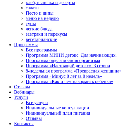
хлеб, выпечка и десерты
салаты
Песто и дипы
меню на неделю
супы
легкие блюда
завтраки и перекусы
вегетарианские
Программы
Все программы
Программа МИНИ детокс. Для начинающих.
Программа ощелачивания организма
Программа «Настоящий детокс». 3 сезона
8-недельная программа «Прекрасная женщина»
Программа «Минус 8 лет за 8 недель»
Программа «Как и чем накормить ребенка»
Отзывы
Вебинары
Услуги
Все услуги
Индивидуальные консультации
Индивидуальный план питания
Отзывы
Контакты