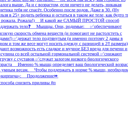
способа снизить приливы #п