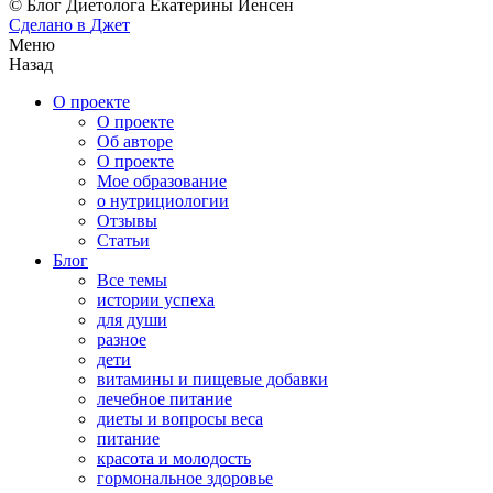
© Блог Диетолога Екатерины Йенсен
Сделано в
Джет
Меню
Назад
О проекте
О проекте
Об авторе
О проекте
Мое образование
о нутрициологии
Отзывы
Статьи
Блог
Все темы
истории успеха
для души
разное
дети
витамины и пищевые добавки
лечебное питание
диеты и вопросы веса
питание
красота и молодость
гормональное здоровье