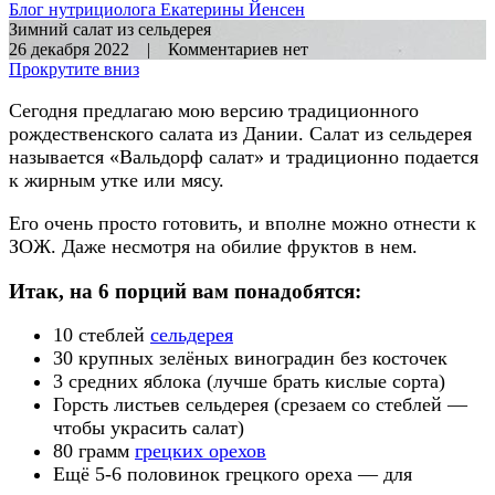
Блог нутрициолога
Екатерины Йенсен
Зимний салат из сельдерея
26 декабря 2022 | Комментариев нет
Прокрутите вниз
Сегодня предлагаю мою версию традиционного
рождественского салата из Дании. Салат из сельдерея
называется «Вальдорф салат» и традиционно подается
к жирным утке или мясу.
Его очень просто готовить, и вполне можно отнести к
ЗОЖ. Даже несмотря на обилие фруктов в нем.
Итак, на 6 порций вам понадобятся:
10 стеблей
сельдерея
30 крупных зелёных виноградин без косточек
3 средних яблока (лучше брать кислые сорта)
Горсть листьев сельдерея (срезаем со стеблей —
чтобы украсить салат)
80 грамм
грецких орехов
Ещё 5-6 половинок грецкого ореха — для