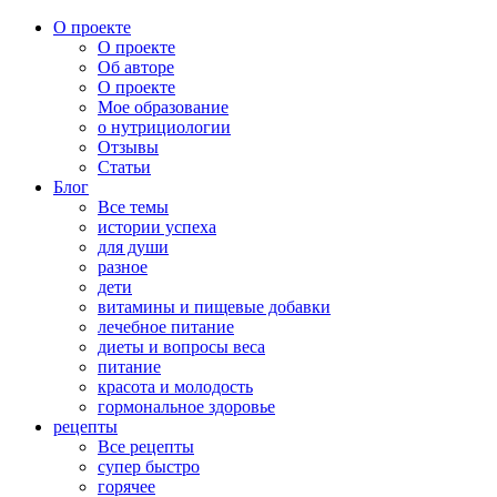
О проекте
О проекте
Об авторе
О проекте
Мое образование
о нутрициологии
Отзывы
Статьи
Блог
Все темы
истории успеха
для души
разное
дети
витамины и пищевые добавки
лечебное питание
диеты и вопросы веса
питание
красота и молодость
гормональное здоровье
рецепты
Все рецепты
супер быстро
горячее