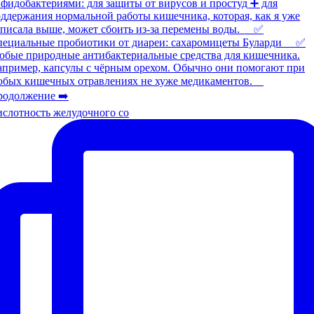
слотность желудочного со