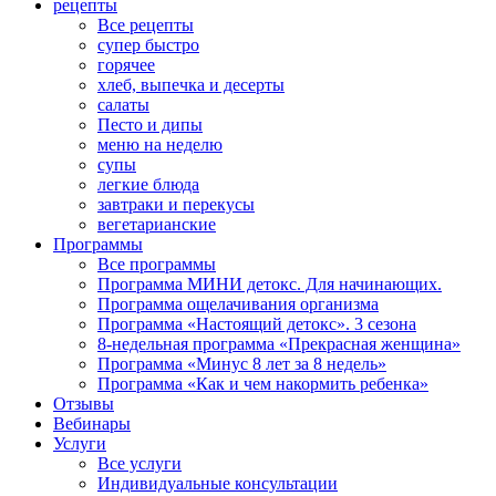
рецепты
Все рецепты
супер быстро
горячее
хлеб, выпечка и десерты
салаты
Песто и дипы
меню на неделю
супы
легкие блюда
завтраки и перекусы
вегетарианские
Программы
Все программы
Программа МИНИ детокс. Для начинающих.
Программа ощелачивания организма
Программа «Настоящий детокс». 3 сезона
8-недельная программа «Прекрасная женщина»
Программа «Минус 8 лет за 8 недель»
Программа «Как и чем накормить ребенка»
Отзывы
Вебинары
Услуги
Все услуги
Индивидуальные консультации