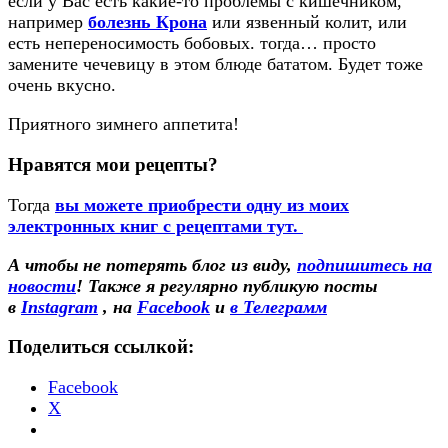
если у Вас есть какие-то проблемы с кишечником,
например
болезнь Крона
или язвенный колит, или
есть непереносимость бобовых. тогда… просто
замените чечевицу в этом блюде бататом. Будет тоже
очень вкусно.
Приятного зимнего аппетита!
Нравятся мои рецепты?
Тогда
вы можете приобрести одну из моих
электронных книг с рецептами тут.
А чтобы не потерять блог из виду,
подпишитесь на
новости
! Также
я регулярно публикую посты
в
Instagram
, на
Facebook
и
в Телеграмм
Поделиться ссылкой:
Facebook
X