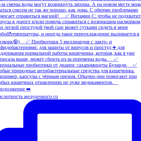
слотность желудочного со