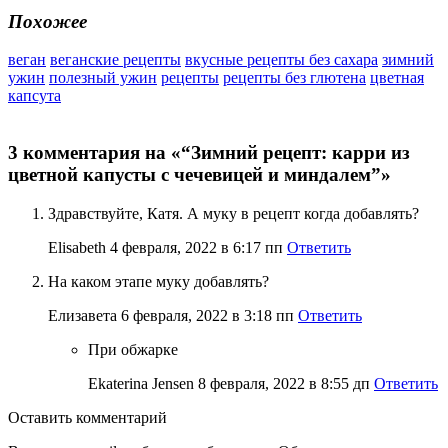
Похожее
веган
веганские рецепты
вкусные рецепты без сахара
зимний
ужин
полезный ужин
рецепты
рецепты без глютена
цветная
капсута
3 комментария на «“Зимний рецепт: карри из
цветной капусты с чечевицей и миндалем”»
Здравствуйте, Катя. А муку в рецепт когда добавлять?
Elisabeth
4 февраля, 2022 в 6:17 пп
Ответить
На каком этапе муку добавлять?
Елизавета
6 февраля, 2022 в 3:18 пп
Ответить
При обжарке
Ekaterina Jensen
8 февраля, 2022 в 8:55 дп
Ответить
Оставить
комментарий