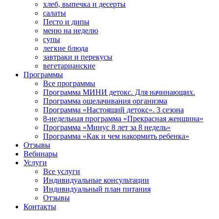
хлеб, выпечка и десерты
салаты
Песто и дипы
меню на неделю
супы
легкие блюда
завтраки и перекусы
вегетарианские
Программы
Все программы
Программа МИНИ детокс. Для начинающих.
Программа ощелачивания организма
Программа «Настоящий детокс». 3 сезона
8-недельная программа «Прекрасная женщина»
Программа «Минус 8 лет за 8 недель»
Программа «Как и чем накормить ребенка»
Отзывы
Вебинары
Услуги
Все услуги
Индивидуальные консультации
Индивидуальный план питания
Отзывы
Контакты