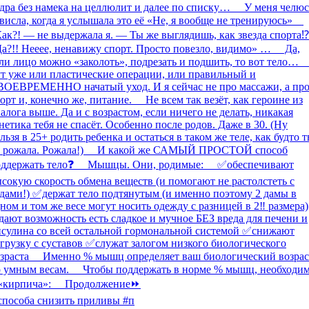
способа снизить приливы #п