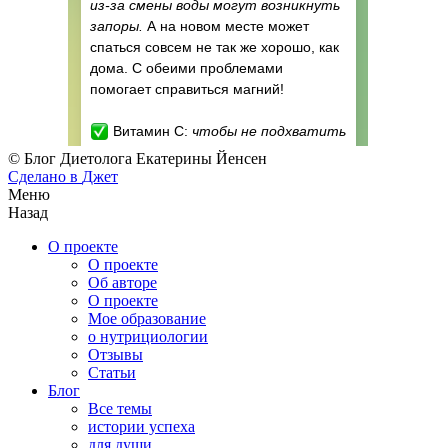
© Блог Диетолога Екатерины Йенсен
Сделано в
Джет
Меню
Назад
О проекте
О проекте
Об авторе
О проекте
Мое образование
о нутрициологии
Отзывы
Статьи
Блог
Все темы
истории успеха
для души