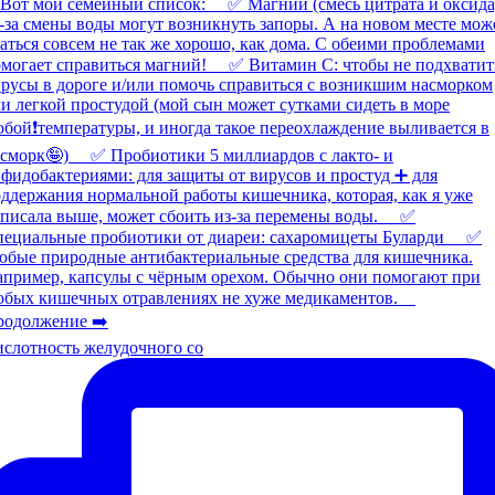
слотность желудочного со