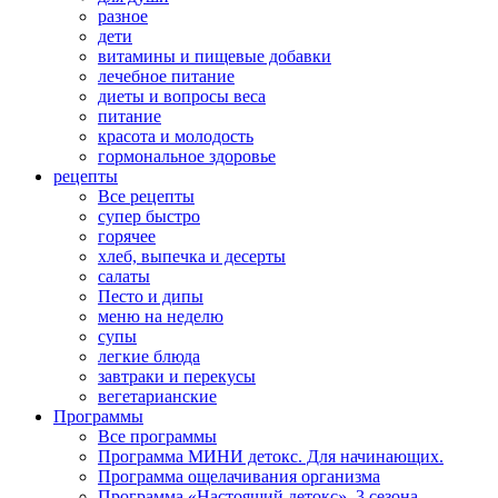
разное
дети
витамины и пищевые добавки
лечебное питание
диеты и вопросы веса
питание
красота и молодость
гормональное здоровье
рецепты
Все рецепты
супер быстро
горячее
хлеб, выпечка и десерты
салаты
Песто и дипы
меню на неделю
супы
легкие блюда
завтраки и перекусы
вегетарианские
Программы
Все программы
Программа МИНИ детокс. Для начинающих.
Программа ощелачивания организма
Программа «Настоящий детокс». 3 сезона