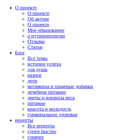
О проекте
О проекте
Об авторе
О проекте
Мое образование
о нутрициологии
Отзывы
Статьи
Блог
Все темы
истории успеха
для души
разное
дети
витамины и пищевые добавки
лечебное питание
диеты и вопросы веса
питание
красота и молодость
гормональное здоровье
рецепты
Все рецепты
супер быстро
горячее