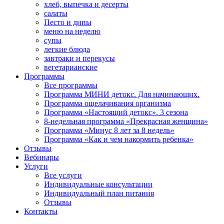
хлеб, выпечка и десерты
салаты
Песто и дипы
меню на неделю
супы
легкие блюда
завтраки и перекусы
вегетарианские
Программы
Все программы
Программа МИНИ детокс. Для начинающих.
Программа ощелачивания организма
Программа «Настоящий детокс». 3 сезона
8-недельная программа «Прекрасная женщина»
Программа «Минус 8 лет за 8 недель»
Программа «Как и чем накормить ребенка»
Отзывы
Вебинары
Услуги
Все услуги
Индивидуальные консультации
Индивидуальный план питания
Отзывы
Контакты