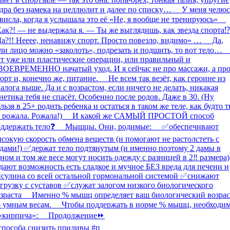
способа снизить приливы #п