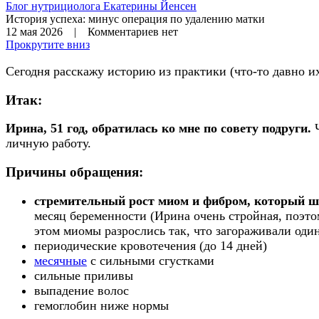
Блог нутрициолога
Екатерины Йенсен
История успеха: минус операция по удалению матки
12 мая 2026 | Комментариев нет
Прокрутите вниз
Сегодня расскажу историю из практики (что-то давно их
Итак:
Ирина, 51 год, обратилась ко мне по совету подруги.
личную работу.
Причины обращения:
стремительный рост миом и фибром, который шё
месяц беременности (Ирина очень стройная, поэтом
этом миомы разрослись так, что загораживали оди
периодические кровотечения (до 14 дней)
месячные
с сильными сгустками
сильные приливы
выпадение волос
гемоглобин ниже нормы