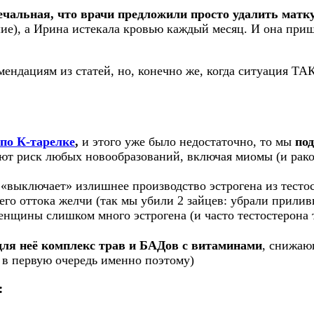
чальная, что врачи предложили просто удалить матк
ие), а Ирина истекала кровью каждый месяц. И она приш
ендациям из статей, но, конечно же, когда ситуация ТАК
.
по К-тарелке
,
и этого уже было недостаточно, то мы
по
т риск любых новообразований, включая миомы (и рако
«выключает» излишнее производство эстрогена из тесто
его оттока желчи (так мы убили 2 зайцев: убрали прил
енщины слишком много эстрогена (и часто тестостерона т
ля неё комплекс трав и БАДов с витаминами
, снижаю
 в первую очередь именно поэтому)
: