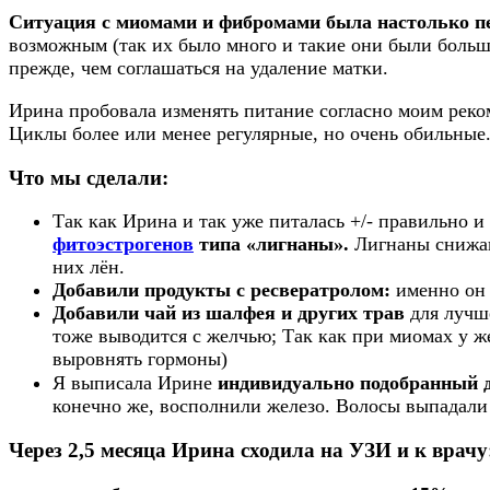
Ситуация с миомами и фибромами была настолько пе
возможным (так их было много и такие они были больш
прежде, чем соглашаться на удаление матки.
Ирина пробовала изменять питание согласно моим реком
Циклы более или менее регулярные, но очень обильные
Что мы сделали:
Так как Ирина и так уже питалась +/- правильно и
фитоэстрогенов
типа «лигнаны».
Лигнаны снижаю
них лён.
Добавили продукты с ресвератролом:
именно он 
Добавили чай из шалфея и других трав
для лучш
тоже выводится с желчью; Так как при миомах у ж
выровнять гормоны)
Я выписала Ирине
индивидуально подобранный д
конечно же, восполнили железо. Волосы выпадали
Через 2,5 месяца Ирина сходила на УЗИ и к врачу