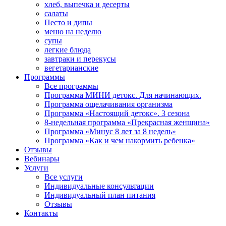
хлеб, выпечка и десерты
салаты
Песто и дипы
меню на неделю
супы
легкие блюда
завтраки и перекусы
вегетарианские
Программы
Все программы
Программа МИНИ детокс. Для начинающих.
Программа ощелачивания организма
Программа «Настоящий детокс». 3 сезона
8-недельная программа «Прекрасная женщина»
Программа «Минус 8 лет за 8 недель»
Программа «Как и чем накормить ребенка»
Отзывы
Вебинары
Услуги
Все услуги
Индивидуальные консультации
Индивидуальный план питания
Отзывы
Контакты