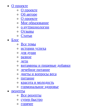
О проекте
О проекте
Об авторе
О проекте
Мое образование
о нутрициологии
Отзывы
Статьи
Блог
Все темы
истории успеха
для души
разное
дети
витамины и пищевые добавки
лечебное питание
диеты и вопросы веса
питание
красота и молодость
гормональное здоровье
рецепты
Все рецепты
супер быстро
горячее