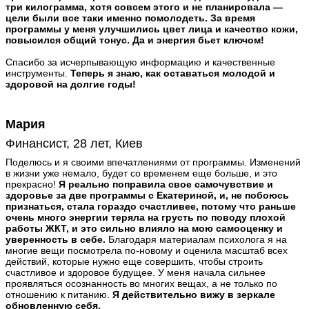
три килограмма, хотя совсем этого и не планировала —
цели были все таки именно помолодеть. За время
программы у меня улучшились цвет лица и качество кожи,
повысился общий тонус. Да и энергия бьет ключом!
Спасибо за исчерпывающую информацию и качественные
инструменты.
Теперь я знаю, как оставаться молодой и
здоровой на долгие годы!
Мария
Финансист, 28 лет, Киев
Поделюсь и я своими впечатлениями от программы. Изменений
в жизни уже немало, будет со временем еще больше, и это
прекрасно!
Я реально поправила свое самочувствие и
здоровье за две программы с Екатериной, и, не побоюсь
признаться, стала гораздо счастливее, потому что раньше
очень много энергии теряла на грусть по поводу плохой
работы ЖКТ, и это сильно влияло на мою самооценку и
уверенность в себе.
Благодаря материалам психолога я на
многие вещи посмотрела по-новому и оценила масштаб всех
действий, которые нужно еще совершить, чтобы строить
счастливое и здоровое будущее. У меня начала сильнее
проявляться осознанность во многих вещах, а не только по
отношению к питанию.
Я действительно вижу в зеркале
обновленную себя.