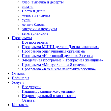
хлеб, выпечка и десерты
салаты
Песто и дипы
меню на неделю
супы
легкие блюда
завтраки и перекусы
вегетарианские
Программы
Все программы
Программа МИНИ детокс. Для начинающих.
Программа ощелачивания организма
Программа «Настоящий детокс». 3 сезона
8-недельная программа «Прекрасная женщина»
Программа «Минус 8 лет за 8 недель»
Программа «Как и чем накормить ребенка»
Отзывы
Вебинары
Услуги
Все услуги
Индивидуальные консультации
Индивидуальный план питания
Отзывы
Контакты