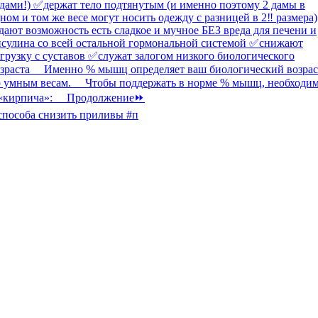
способа снизить приливы #п