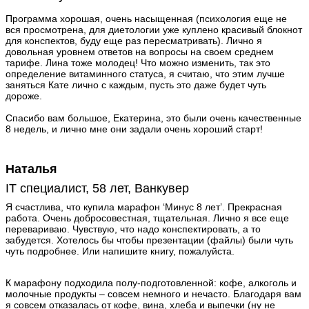
Программа хорошая, очень насыщенная (психология еще не
вся просмотрена, для диетологии уже куплено красивый блокнот
для конспектов, буду еще раз пересматривать). Лично я
довольная уровнем ответов на вопросы на своем среднем
тарифе. Лина тоже молодец! Что можно изменить, так это
определение витаминного статуса, я считаю, что этим лучше
заняться Кате лично с каждым, пусть это даже будет чуть
дороже.
Спасибо вам большое, Екатерина, это были очень качественные
8 недель, и лично мне они задали очень хороший старт!
Наталья
IT специалист, 58 лет, Ванкувер
Я счастлива, что купила марафон ‘Минус 8 лет’. Прекрасная
работа. Очень добросовестная, тщательная. Лично я все еще
перевариваю. Чувствую, что надо конспектировать, а то
забудется. Хотелось бы чтобы презентации (файлы) были чуть
чуть подробнее. Или напишите книгу, пожалуйста.
К марафону подходила полу-подготовленной: кофе, алкоголь и
молочные продукты – совсем немного и нечасто. Благодаря вам
я совсем отказалась от кофе, вина, хлеба и выпечки (ну не