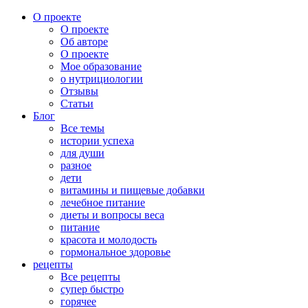
О проекте
О проекте
Об авторе
О проекте
Мое образование
о нутрициологии
Отзывы
Статьи
Блог
Все темы
истории успеха
для души
разное
дети
витамины и пищевые добавки
лечебное питание
диеты и вопросы веса
питание
красота и молодость
гормональное здоровье
рецепты
Все рецепты
супер быстро
горячее