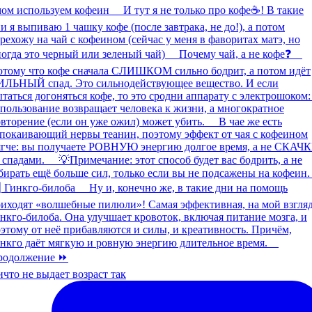
что не выдает возраст так