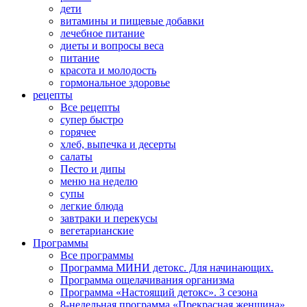
дети
витамины и пищевые добавки
лечебное питание
диеты и вопросы веса
питание
красота и молодость
гормональное здоровье
рецепты
Все рецепты
супер быстро
горячее
хлеб, выпечка и десерты
салаты
Песто и дипы
меню на неделю
супы
легкие блюда
завтраки и перекусы
вегетарианские
Программы
Все программы
Программа МИНИ детокс. Для начинающих.
Программа ощелачивания организма
Программа «Настоящий детокс». 3 сезона
8-недельная программа «Прекрасная женщина»