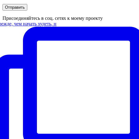
Присоединяйтесь в соц. сетях к моему проекту
ежде, чем начать худеть, н