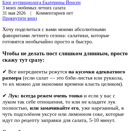
Блог нутрициолога
Екатерины Йенсен
3 моих любимых летних салата
31 мая 2026 | Комментариев нет
Прокрутите вниз
Хочу поделиться с вами моими абсолютными
фаворитами летнего сезона: салатики, которые
готовятся необычайно просто и быстро.
Чтобы не делать пост слишком длинным, просто
скажу тут сразу:
✔ Все ингредиенты режутся
на кусочки адекватного
размера
(если салат — это бэби-листья или руккола,
то их можно для экономии времени класть целиком).
✔
Лук: всегда режем очень тонко
и если у вас с
луком так себе отношения, то или не кладите лук
полностью,
или замачивайте его
, уже нарезанный, в
чуть подсолёном уксусе или лимонном соке, которые
идут по рецепту заправки для салата, 5-10 минут.