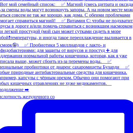
слотность желудочного со