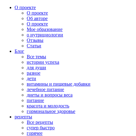
О проекте
О проекте
Об авторе
О проекте
Мое образование
о нутрициологии
Отзывы
Статьи
Блог
Все темы
истории успеха
для души
разное
дети
витамины и пищевые добавки
лечебное питание
диеты и вопросы веса
питание
красота и молодость
гормональное здоровье
рецепты
Все рецепты
супер быстро
горячее