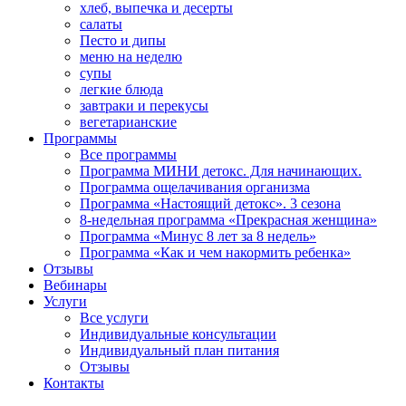
хлеб, выпечка и десерты
салаты
Песто и дипы
меню на неделю
супы
легкие блюда
завтраки и перекусы
вегетарианские
Программы
Все программы
Программа МИНИ детокс. Для начинающих.
Программа ощелачивания организма
Программа «Настоящий детокс». 3 сезона
8-недельная программа «Прекрасная женщина»
Программа «Минус 8 лет за 8 недель»
Программа «Как и чем накормить ребенка»
Отзывы
Вебинары
Услуги
Все услуги
Индивидуальные консультации
Индивидуальный план питания
Отзывы
Контакты