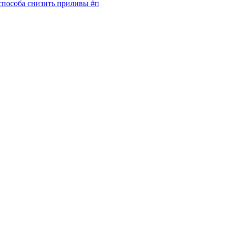
способа снизить приливы #п