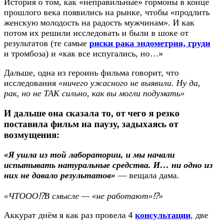
История о том, как «неправильные» гормоны в конце
прошлого века появились на рынке, чтобы «продлить
женскую молодость на радость мужчинам». И как
потом их решили исследовать и были в шоке от
результатов (те самые
риски рака эндометрия, груди
и тромбоза) и «как все испугались, но…»
Дальше, одна из героинь фильма говорит, что
исследования
«ничего ужасного не выявили. Ну да,
рак, но не ТАК сильно, как вы могли подумать»
И дальше она сказала то, от чего я резко
поставила фильм на паузу, задыхаясь от
возмущения:
«Я ушла из той лаборатории, и мы начали
испытывать натуральные средства. И… ни одно из
них не давало результатов»
— вещала дама.
«ЧТООО⁉️В смысле — «не работают»⁉️»
Аккурат днём я как раз провела 4
консультации
,
две