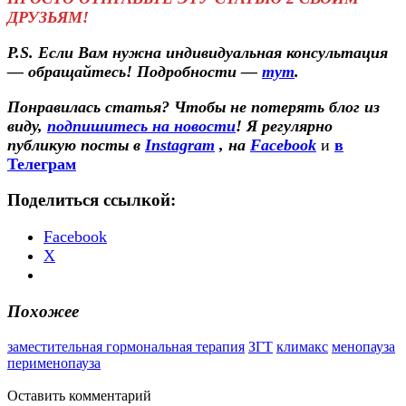
ДРУЗЬЯМ!
P.S. Если Вам нужна индивидуальная консультация
— обращайтесь! Подробности —
тут
.
Понравилась статья? Чтобы не потерять блог из
виду,
подпишитесь на новости
! Я регулярно
публикую посты в
Instagram
, на
Facebook
и
в
Телеграм
Поделиться ссылкой:
Facebook
X
Похожее
заместительная гормональная терапия
ЗГТ
климакс
менопауза
перименопауза
Оставить
комментарий