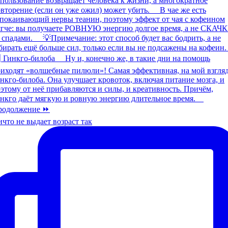
что не выдает возраст так