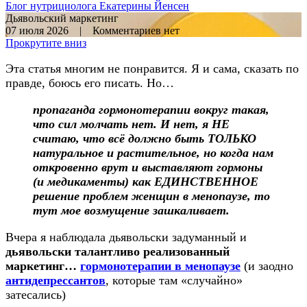
Блог нутрициолога
Екатерины Йенсен
Дьявольский маркетинг
07 июля 2026 | Комментариев нет
Прокрутите вниз
Эта статья многим не понравится. Я и сама, сказать по
правде, боюсь его писать. Но…
пропаганда гормонотерапии вокруг такая,
что сил молчать нет. И нет, я НЕ
считаю, что всё должно быть ТОЛЬКО
натуральное и растительное, но когда нам
откровенно врут и выставляют гормоны
(и медикаменты) как ЕДИНСТВЕННОЕ
решение проблем женщин в менопаузе, то
тут мое возмущение зашкаливает.
Вчера я наблюдала дьявольски задуманный и
дьявольски талантливо реализованный
маркетинг…
гормонотерапии в менопаузе
(и заодно
антидепрессантов
, которые там «случайно»
затесались)