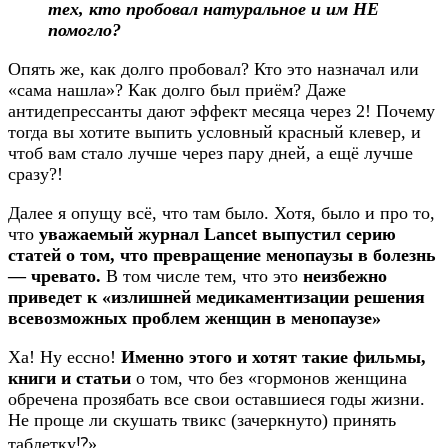
тех, кто пробовал натуральное и им НЕ
помогло?
Опять же, как долго пробовал? Кто это назначал или
«сама нашла»? Как долго был приём? Даже
антидепрессанты дают эффект месяца через 2! Почему
тогда вы хотите выпить условный красный клевер, и
чтоб вам стало лучше через пару дней, а ещё лучше
сразу?!
Далее я опущу всё, что там было. Хотя, было и про то,
что
уважаемый журнал Lancet выпустил серию
статей о том, что превращение менопаузы в болезнь
— чревато.
В том числе тем, что это
неизбежно
приведет к «излишней медикаментизации решения
всевозможных проблем женщин в менопаузе»
Ха! Ну ессно!
Именно этого и хотят такие фильмы,
книги и статьи
о том, что без «гормонов женщина
обречена прозябать все свои оставшиеся годы жизни.
Не проще ли скушать твикс (зачеркнуто) принять
таблетку⁉️»