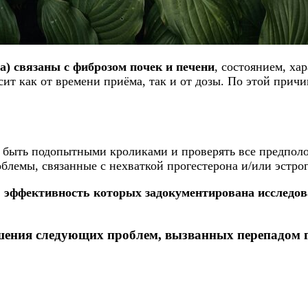
sa) связаны с фиброзом почек и печени
, состоянием, х
сит как от времени приёма, так и от дозы. По этой причи
 быть подопытными кроликами и проверять все предполож
блемы, связанные с нехваткой прогестерона и/или эстрог
ективность которых задокументирована исследован
шения следующих проблем, вызванных перепадом г