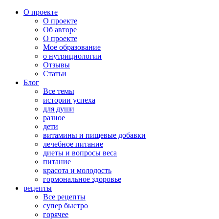
О проекте
О проекте
Об авторе
О проекте
Мое образование
о нутрициологии
Отзывы
Статьи
Блог
Все темы
истории успеха
для души
разное
дети
витамины и пищевые добавки
лечебное питание
диеты и вопросы веса
питание
красота и молодость
гормональное здоровье
рецепты
Все рецепты
супер быстро
горячее