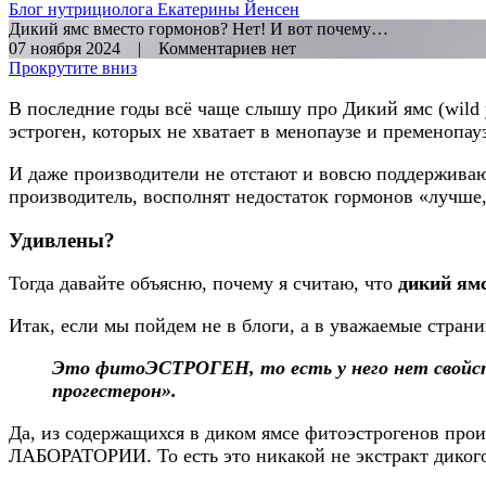
Блог нутрициолога
Екатерины Йенсен
Дикий ямс вместо гормонов? Нет! И вот почему…
07 ноября 2024 | Комментариев нет
Прокрутите вниз
В последние годы всё чаще слышу про Дикий ямс (wild
эстроген, которых не хватает в менопаузе и пременопауз
И даже производители не отстают и вовсю поддерживаю
производитель, восполнят недостаток гормонов «лучше
Удивлены?
Тогда давайте объясню, почему я считаю, что
дикий ямс
Итак, если мы пойдем не в блоги, а в уважаемые страни
Это фитоЭСТРОГЕН, то есть у него нет свойст
прогестерон».
Да, из содержащихся в диком ямсе фитоэстрогенов п
ЛАБОРАТОРИИ. То есть это никакой не экстракт дикого 