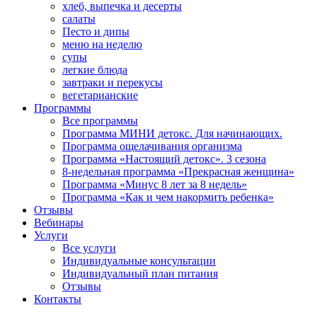
хлеб, выпечка и десерты
салаты
Песто и дипы
меню на неделю
супы
легкие блюда
завтраки и перекусы
вегетарианские
Программы
Все программы
Программа МИНИ детокс. Для начинающих.
Программа ощелачивания организма
Программа «Настоящий детокс». 3 сезона
8-недельная программа «Прекрасная женщина»
Программа «Минус 8 лет за 8 недель»
Программа «Как и чем накормить ребенка»
Отзывы
Вебинары
Услуги
Все услуги
Индивидуальные консультации
Индивидуальный план питания
Отзывы
Контакты