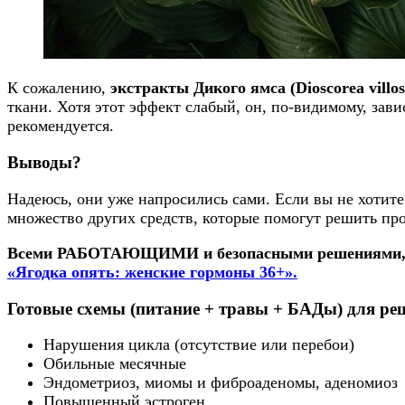
К сожалению,
экстракты Дикого ямса (Dioscorea villo
ткани. Хотя этот эффект слабый, он, по-видимому, зави
рекомендуется.
Выводы?
Надеюсь, они уже напросились сами. Если вы не хотите
множество других средств, которые помогут решить про
Всеми РАБОТАЮЩИМИ и безопасными решениями, эфф
«Ягодка опять: женские гормоны 36+».
Готовые схемы (питание + травы + БАДы) для ре
Нарушения цикла (отсутствие или перебои)
Обильные месячные
Эндометриоз, миомы и фиброаденомы, аденомиоз
Повышенный эстроген