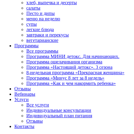
хлеб, выпечка и десерты
салаты
Песто и дипы
меню на неделю
супы
легкие блюда
завтраки и перекусы
вегетарианские
Программы
Все программы
Программа МИНИ детокс. Для начинающих.
Программа ощелачивания организма
Программа «Настоящий детокс». 3 сезона
8-недельная программа «Прекрасная женщина»
Программа «Минус 8 лет за 8 недель»
Программа «Как и чем накормить ребенка»
Отзывы
Вебинары
Услуги
Все услуги
Индивидуальные консультации
Индивидуальный план питания
Отзывы
Контакты