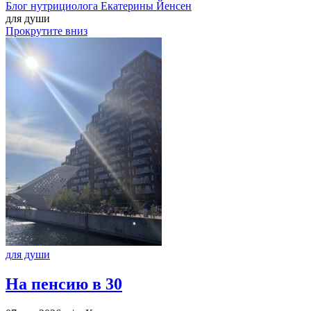
Блог нутрициолога
Екатерины Йенсен
для души
Прокрутите вниз
для души
На пенсию в 30