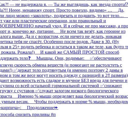
способа снизить приливы #п