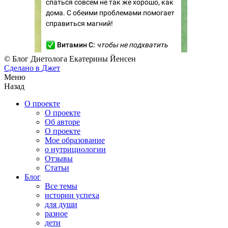
© Блог Диетолога Екатерины Йенсен
Сделано в
Джет
Меню
Назад
О проекте
О проекте
Об авторе
О проекте
Мое образование
о нутрициологии
Отзывы
Статьи
Блог
Все темы
истории успеха
для души
разное
дети