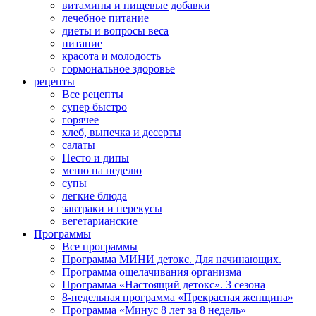
витамины и пищевые добавки
лечебное питание
диеты и вопросы веса
питание
красота и молодость
гормональное здоровье
рецепты
Все рецепты
супер быстро
горячее
хлеб, выпечка и десерты
салаты
Песто и дипы
меню на неделю
супы
легкие блюда
завтраки и перекусы
вегетарианские
Программы
Все программы
Программа МИНИ детокс. Для начинающих.
Программа ощелачивания организма
Программа «Настоящий детокс». 3 сезона
8-недельная программа «Прекрасная женщина»
Программа «Минус 8 лет за 8 недель»