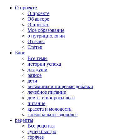
О проекте
О проекте
Об авторе
О проекте
Мое образование
о нутрициологии
Отзывы
Статьи
Блог
Все темы
истории успеха
для души
разное
дети
витамины и пищевые добавки
лечебное питание
диеты и вопросы веса
питание
красота и молодость
гормональное здоровье
рецепты
Все рецепты
супер быстро
горячее