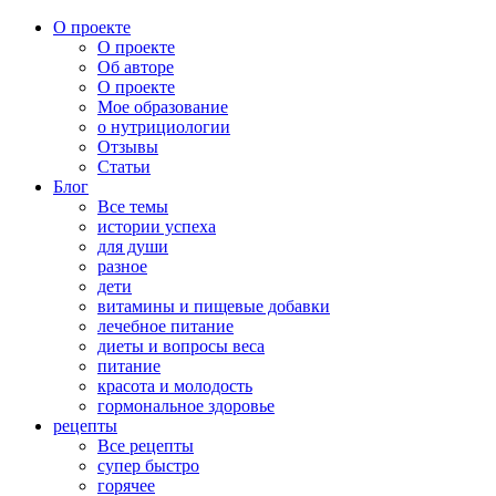
О проекте
О проекте
Об авторе
О проекте
Мое образование
о нутрициологии
Отзывы
Статьи
Блог
Все темы
истории успеха
для души
разное
дети
витамины и пищевые добавки
лечебное питание
диеты и вопросы веса
питание
красота и молодость
гормональное здоровье
рецепты
Все рецепты
супер быстро
горячее