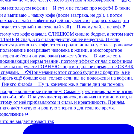
что не выдает возраст так