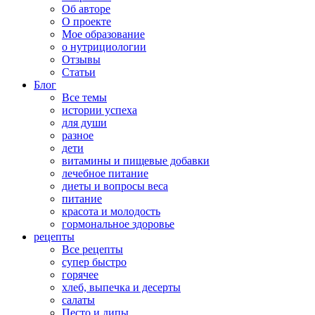
Об авторе
О проекте
Мое образование
о нутрициологии
Отзывы
Статьи
Блог
Все темы
истории успеха
для души
разное
дети
витамины и пищевые добавки
лечебное питание
диеты и вопросы веса
питание
красота и молодость
гормональное здоровье
рецепты
Все рецепты
супер быстро
горячее
хлеб, выпечка и десерты
салаты
Песто и дипы