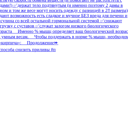
способа снизить приливы #п