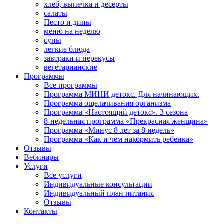
хлеб, выпечка и десерты
салаты
Песто и дипы
меню на неделю
супы
легкие блюда
завтраки и перекусы
вегетарианские
Программы
Все программы
Программа МИНИ детокс. Для начинающих.
Программа ощелачивания организма
Программа «Настоящий детокс». 3 сезона
8-недельная программа «Прекрасная женщина»
Программа «Минус 8 лет за 8 недель»
Программа «Как и чем накормить ребенка»
Отзывы
Вебинары
Услуги
Все услуги
Индивидуальные консультации
Индивидуальный план питания
Отзывы
Контакты