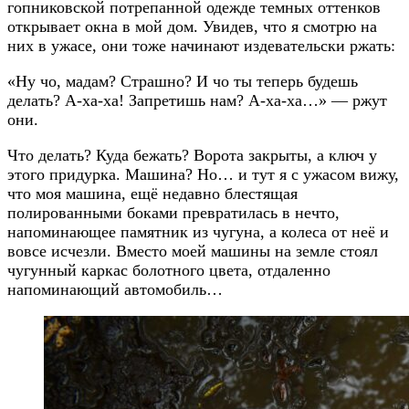
гопниковской потрепанной одежде темных оттенков
открывает окна в мой дом. Увидев, что я смотрю на
них в ужасе, они тоже начинают издевательски ржать:
«Ну чо, мадам? Страшно? И чо ты теперь будешь
делать? А-ха-ха! Запретишь нам? А-ха-ха…» — ржут
они.
Что делать? Куда бежать? Ворота закрыты, а ключ у
этого придурка. Машина? Но… и тут я с ужасом вижу,
что моя машина, ещё недавно блестящая
полированными боками превратилась в нечто,
напоминающее памятник из чугуна, а колеса от неё и
вовсе исчезли. Вместо моей машины на земле стоял
чугунный каркас болотного цвета, отдаленно
напоминающий автомобиль…