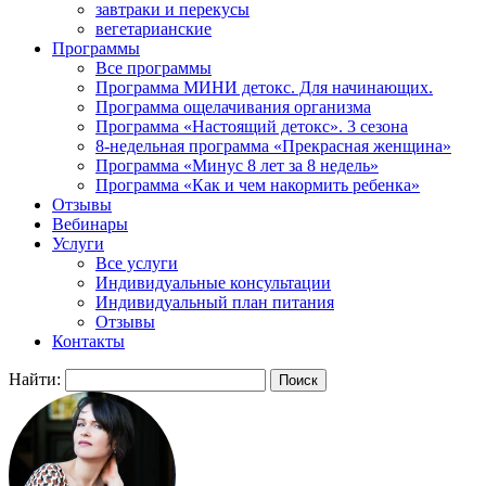
завтраки и перекусы
вегетарианские
Программы
Все программы
Программа МИНИ детокс. Для начинающих.
Программа ощелачивания организма
Программа «Настоящий детокс». 3 сезона
8-недельная программа «Прекрасная женщина»
Программа «Минус 8 лет за 8 недель»
Программа «Как и чем накормить ребенка»
Отзывы
Вебинары
Услуги
Все услуги
Индивидуальные консультации
Индивидуальный план питания
Отзывы
Контакты
Найти: