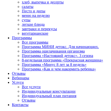
хлеб, выпечка и десерты
салаты
Песто и дипы
меню на неделю
супы
легкие блюда
завтраки и перекусы
вегетарианские
Программы
Все программы
Программа МИНИ детокс. Для начинающих.
Программа ощелачивания организма
Программа «Настоящий детокс». 3 сезона
8-недельная программа «Прекрасная женщина»
Программа «Минус 8 лет за 8 недель»
Программа «Как и чем накормить ребенка»
Отзывы
Вебинары
Услуги
Все услуги
Индивидуальные консультации
Индивидуальный план питания
Отзывы
Контакты