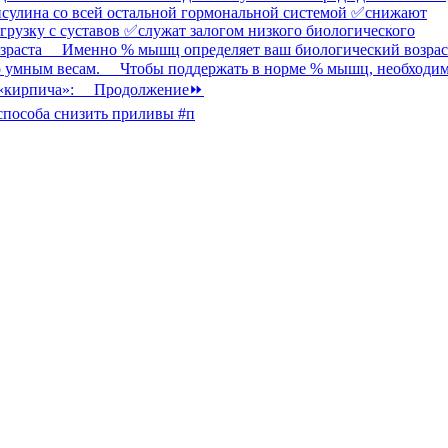
способа снизить приливы #п