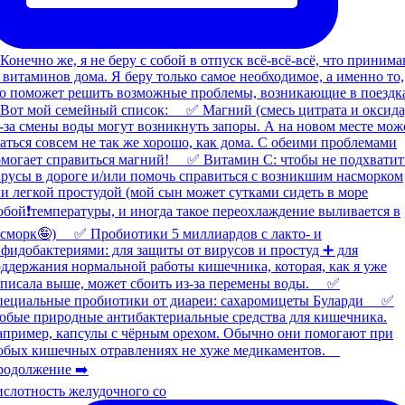
слотность желудочного со