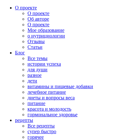
О проекте
О проекте
Об авторе
О проекте
Мое образование
о нутрициологии
Отзывы
Статьи
Блог
Все темы
истории успеха
для души
разное
дети
витамины и пищевые добавки
лечебное питание
диеты и вопросы веса
питание
красота и молодость
гормональное здоровье
рецепты
Все рецепты
супер быстро
горячее