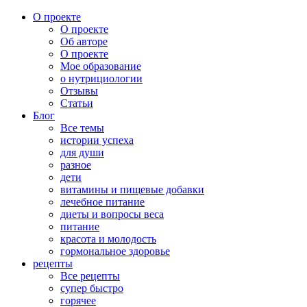
О проекте
О проекте
Об авторе
О проекте
Мое образование
о нутрициологии
Отзывы
Статьи
Блог
Все темы
истории успеха
для души
разное
дети
витамины и пищевые добавки
лечебное питание
диеты и вопросы веса
питание
красота и молодость
гормональное здоровье
рецепты
Все рецепты
супер быстро
горячее