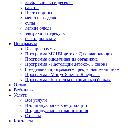
хлеб, выпечка и десерты
салаты
Песто и дипы
меню на неделю
супы
легкие блюда
завтраки и перекусы
вегетарианские
Программы
Все программы
Программа МИНИ детокс. Для начинающих.
Программа ощелачивания организма
Программа «Настоящий детокс». 3 сезона
8-недельная программа «Прекрасная женщина»
Программа «Минус 8 лет за 8 недель»
Программа «Как и чем накормить ребенка»
Отзывы
Вебинары
Услуги
Все услуги
Индивидуальные консультации
Индивидуальный план питания
Отзывы
Контакты