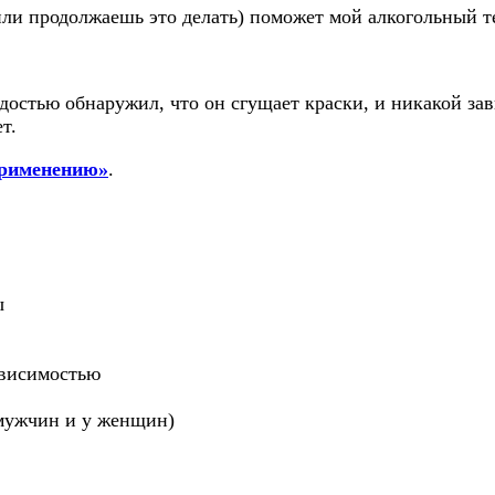
ли продолжаешь это делать) поможет мой алкогольный те
достью обнаружил, что он сгущает краски, и никакой зави
т.
применению»
.
ы
ависимостью
 мужчин и у женщин)