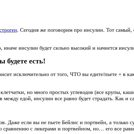
эстроген
. Сегодня же поговорим про инсулин. Тот самый,
то, иначе инсулин будет сильно высокий и начнется инсул
ы будете есть!
висит исключительно от того, ЧТО вы едите/пьете + в ка
 клетчатки, но много простых углеводов (все крупы, каши
в между едой, инсулин все равно будет страдать. Как и с
в. Даже если вы не пьете Бейлис и портвейн, а только с
по сравнению с ликерами и портвейном, но… его все рав