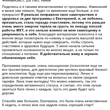
Финансист, 28 лет, Киев
Поделюсь и я своими впечатлениями от программы. Изменений
в жизни уже немало, будет со временем еще больше, и это
прекрасно!
Я реально поправила свое самочувствие и
здоровье за две программы с Екатериной, и, не побоюсь
признаться, стала гораздо счастливее, потому что раньше
очень много энергии теряла на грусть по поводу плохой
работы ЖКТ, и это сильно влияло на мою самооценку и
уверенность в себе.
Благодаря материалам психолога я на
многие вещи посмотрела по-новому и оценила масштаб всех
действий, которые нужно еще совершить, чтобы строить
счастливое и здоровое будущее. У меня начала сильнее
проявляться осознанность во многих вещах, а не только по
отношению к питанию.
Я действительно вижу в зеркале
обновленную себя.
Программа хорошая, очень насыщенная (психология еще не
вся просмотрена, для диетологии уже куплено красивый блокнот
для конспектов, буду еще раз пересматривать). Лично я
довольная уровнем ответов на вопросы на своем среднем
тарифе. Лина тоже молодец! Что можно изменить, так это
определение витаминного статуса, я считаю, что этим лучше
заняться Кате лично с каждым, пусть это даже будет чуть
дороже.
Спасибо вам большое, Екатерина, это были очень качественные
8 недель, и лично мне они задали очень хороший старт!