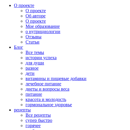
О проекте
О проекте
Об авторе
О проекте
Мое образование
о нутрициологии
Отзывы
Статьи
Блог
Все темы
истории успеха
для души
разное
дети
витамины и пищевые добавки
лечебное питание
диеты и вопросы веса
питание
красота и молодость
гормональное здоровье
рецепты
Все рецепты
супер быстро
горячее