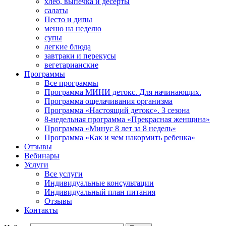
хлеб, выпечка и десерты
салаты
Песто и дипы
меню на неделю
супы
легкие блюда
завтраки и перекусы
вегетарианские
Программы
Все программы
Программа МИНИ детокс. Для начинающих.
Программа ощелачивания организма
Программа «Настоящий детокс». 3 сезона
8-недельная программа «Прекрасная женщина»
Программа «Минус 8 лет за 8 недель»
Программа «Как и чем накормить ребенка»
Отзывы
Вебинары
Услуги
Все услуги
Индивидуальные консультации
Индивидуальный план питания
Отзывы
Контакты