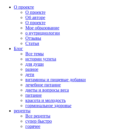
О проекте
О проекте
Об авторе
О проекте
Мое образование
о нутрициологии
Отзывы
Статьи
Блог
Все темы
истории успеха
для души
разное
дети
витамины и пищевые добавки
лечебное питание
диеты и вопросы веса
питание
красота и молодость
гормональное здоровье
рецепты
Все рецепты
супер быстро
горячее