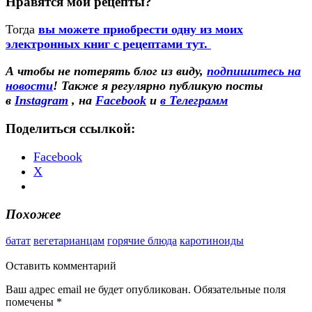
Нравятся мои рецепты?
Тогда
вы можете приобрести одну из моих
электронных книг с рецептами тут.
А чтобы не потерять блог из виду,
подпишитесь на
новости
! Также
я регулярно публикую посты
в
Instagram
, на
Facebook
и
в Телеграмм
Поделиться ссылкой:
Facebook
X
Похожее
батат
вегетарианцам
горячие блюда
каротиноиды
Оставить
комментарий
Ваш адрес email не будет опубликован.
Обязательные поля
помечены
*