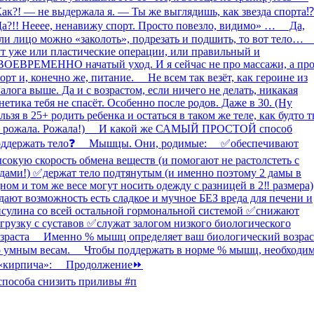
способа снизить приливы #п