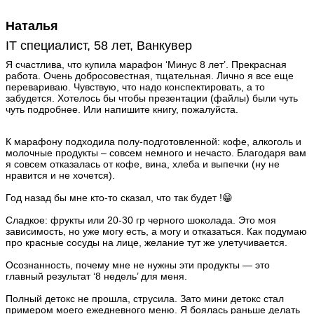
Наталья
IT специалист, 58 лет, Ванкувер
Я счастлива, что купила марафон ‘Минус 8 лет’. Прекрасная
работа. Очень добросовестная, тщательная. Лично я все еще
перевариваю. Чувствую, что надо конспектировать, а то
забудется. Хотелось бы чтобы презентации (файлы) были чуть
чуть подробнее. Или напишите книгу, пожалуйста.
К марафону подходила полу-подготовленной: кофе, алкоголь и
молочные продукты – совсем немного и нечасто. Благодаря вам
я совсем отказалась от кофе, вина, хлеба и выпечки (ну не
нравится и не хочется).
Год назад бы мне кто-то сказал, что так будет !😁
Сладкое: фрукты или 20-30 гр черного шоколада. Это моя
зависимость, но уже могу есть, а могу и отказаться. Как подумаю
про красные сосуды на лице, желание тут же улетучивается.
Осознанность, почему мне не нужны эти продукты — это
главный результат ‘8 недель’ для меня.
Полный детокс не прошла, струсила. Зато мини детокс стал
примером моего ежедневного меню. Я боялась раньше делать