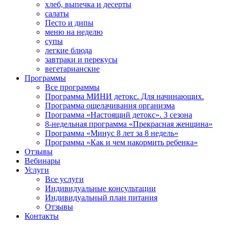
хлеб, выпечка и десерты
салаты
Песто и дипы
меню на неделю
супы
легкие блюда
завтраки и перекусы
вегетарианские
Программы
Все программы
Программа МИНИ детокс. Для начинающих.
Программа ощелачивания организма
Программа «Настоящий детокс». 3 сезона
8-недельная программа «Прекрасная женщина»
Программа «Минус 8 лет за 8 недель»
Программа «Как и чем накормить ребенка»
Отзывы
Вебинары
Услуги
Все услуги
Индивидуальные консультации
Индивидуальный план питания
Отзывы
Контакты