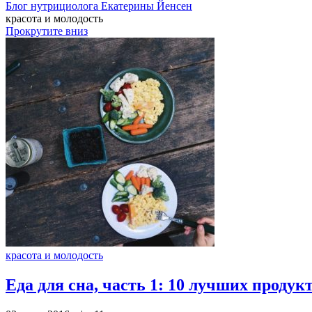
Блог нутрициолога
Екатерины Йенсен
красота и молодость
Прокрутите вниз
красота и молодость
Еда для сна, часть 1: 10 лучших продук