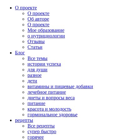
О проекте
О проекте
Об авторе
О проекте
Мое образование
о нутрициологии
Отзывы
Статьи
Блог
Все темы
истории успеха
для души
разное
дети
витамины и пищевые добавки
лечебное питание
диеты и вопросы веса
питание
красота и молодость
гормональное здоровье
рецепты
Все рецепты
супер быстро
горячее