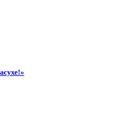
асухе!»