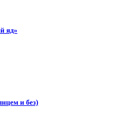
й яд»
лнцем и без)