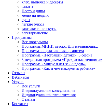
хлеб, выпечка и десерты
салаты
Песто и дипы
меню на неделю
супы
легкие блюда
завтраки и перекусы
вегетарианские
Программы
Все программы
Программа МИНИ детокс. Для начинающих.
Программа ощелачивания организма
Программа «Настоящий детокс». 3 сезона
8-недельная программа «Прекрасная женщина»
Программа «Минус 8 лет за 8 недель»
Программа «Как и чем накормить ребенка»
Отзывы
Вебинары
Услуги
Все услуги
Индивидуальные консультации
Индивидуальный план питания
Отзывы
Контакты