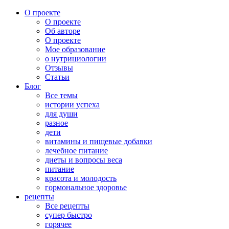
О проекте
О проекте
Об авторе
О проекте
Мое образование
о нутрициологии
Отзывы
Статьи
Блог
Все темы
истории успеха
для души
разное
дети
витамины и пищевые добавки
лечебное питание
диеты и вопросы веса
питание
красота и молодость
гормональное здоровье
рецепты
Все рецепты
супер быстро
горячее