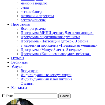
меню на неделю
супы
легкие блюда
завтраки и перекусы
вегетарианские
Программы
Все программы
Программа МИНИ детокс. Для начинающих.
Программа ощелачивания организма
Программа «Настоящий детокс». 3 сезона
8-недельная программа «Прекрасная женщина»
Программа «Минус 8 лет за 8 недель»
Программа «Как и чем накормить ребенка»
Отзывы
Вебинары
Услуги
Все услуги
Индивидуальные консультации
Индивидуальный план питания
Отзывы
Контакты
Найти: