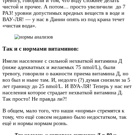
тревогу, говорили и том, что воду сложнее делать
чистой и прочее. А потом… просто увеличили до 7
РАЗ! уровни допустимых вредных веществ в воде и
ВАУ-ЛЯ! — у нас в Дании опять из под крана течет
«чистая вода».
Так и с нормами витаминов:
Имели население с сильной нехваткой витамина Д
(ниже адекватных и желаемых 75 nmol/L), были
тревогу, говорили о важности приема витамина Д, но
воз был и ныне там. И, недолго (?) думая снизили за 5
лет границу до 25 nmol/L. И ВУА-ЛЯ! Теперь у нас нет
населения которое страдает нехваткой витамина Д.
Так просто! Не правда ли?!
В общем, мало того, что наши «нормы» стремятся к
тому, что ещё совсем недавно было недостатком, так
ещё и нормы нормам рознь.
Так человек, у которого витамин Д = 80 и