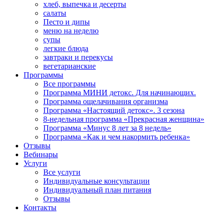
хлеб, выпечка и десерты
салаты
Песто и дипы
меню на неделю
супы
легкие блюда
завтраки и перекусы
вегетарианские
Программы
Все программы
Программа МИНИ детокс. Для начинающих.
Программа ощелачивания организма
Программа «Настоящий детокс». 3 сезона
8-недельная программа «Прекрасная женщина»
Программа «Минус 8 лет за 8 недель»
Программа «Как и чем накормить ребенка»
Отзывы
Вебинары
Услуги
Все услуги
Индивидуальные консультации
Индивидуальный план питания
Отзывы
Контакты