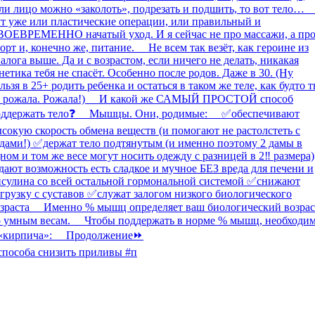
способа снизить приливы #п