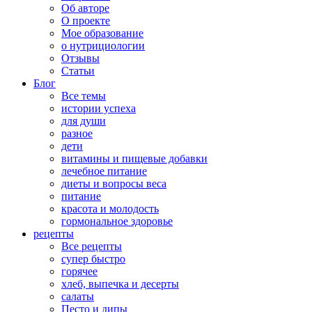
Об авторе
О проекте
Мое образование
о нутрициологии
Отзывы
Статьи
Блог
Все темы
истории успеха
для души
разное
дети
витамины и пищевые добавки
лечебное питание
диеты и вопросы веса
питание
красота и молодость
гормональное здоровье
рецепты
Все рецепты
супер быстро
горячее
хлеб, выпечка и десерты
салаты
Песто и дипы