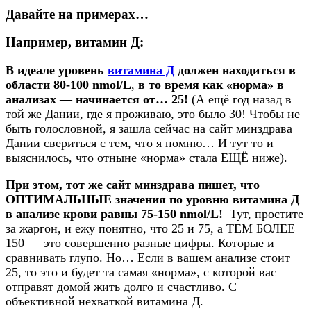
Давайте на примерах…
Например, витамин Д:
В идеале уровень
витамина Д
должен находиться в
области 80-100 nmol/L
,
в то время как «норма» в
анализах — начинается от… 25!
(А ещё год назад в
той же Дании, где я проживаю, это было 30! Чтобы не
быть голословной, я зашла сейчас на сайт минздрава
Дании свериться с тем, что я помню… И тут то и
выяснилось, что отныне «норма» стала ЕЩЁ ниже).
При этом, тот же сайт минздрава пишет, что
ОПТИМАЛЬНЫЕ значения по уровню витамина Д
в анализе крови равны 75-150 nmol/L!
Тут, простите
за жаргон, и ежу понятно, что 25 и 75, а ТЕМ БОЛЕЕ
150 — это совершенно разные цифры. Которые и
сравнивать глупо. Но… Если в вашем анализе стоит
25, то это и будет та самая «норма», с которой вас
отправят домой жить долго и счастливо. С
объективной нехваткой витамина Д.