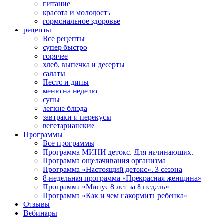
питание
красота и молодость
гормональное здоровье
рецепты
Все рецепты
супер быстро
горячее
хлеб, выпечка и десерты
салаты
Песто и дипы
меню на неделю
супы
легкие блюда
завтраки и перекусы
вегетарианские
Программы
Все программы
Программа МИНИ детокс. Для начинающих.
Программа ощелачивания организма
Программа «Настоящий детокс». 3 сезона
8-недельная программа «Прекрасная женщина»
Программа «Минус 8 лет за 8 недель»
Программа «Как и чем накормить ребенка»
Отзывы
Вебинары