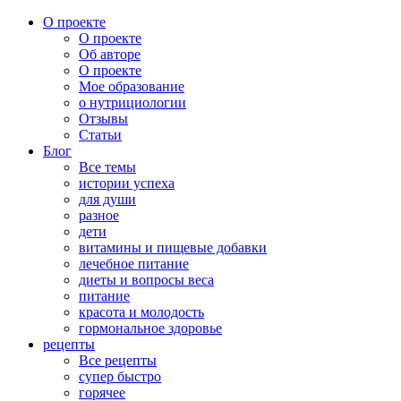
О проекте
О проекте
Об авторе
О проекте
Мое образование
о нутрициологии
Отзывы
Статьи
Блог
Все темы
истории успеха
для души
разное
дети
витамины и пищевые добавки
лечебное питание
диеты и вопросы веса
питание
красота и молодость
гормональное здоровье
рецепты
Все рецепты
супер быстро
горячее