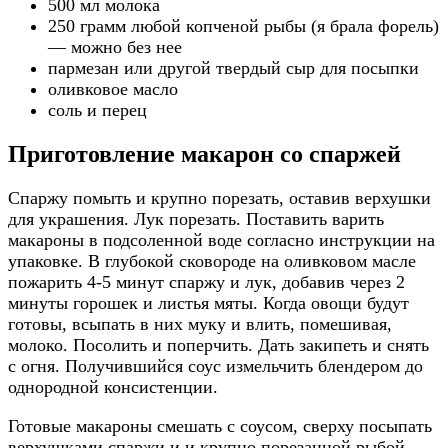
500 мл молока
250 грамм любой копченой рыбы (я брала форель)
— можно без нее
пармезан или другой твердый сыр для посыпки
оливковое масло
соль и перец
Приготовление макарон со спаржей
Спаржу помыть и крупно порезать, оставив верхушки
для украшения. Лук порезать. Поставить варить
макароны в подсоленной воде согласно инструкции на
упаковке. В глубокой сковороде на оливковом масле
пожарить 4-5 минут спаржу и лук, добавив через 2
минуты горошек и листья мяты. Когда овощи будут
готовы, всыпать в них муку и влить, помешивая,
молоко. Посолить и поперчить. Дать закипеть и снять
с огня. Получившийся соус измельчить блендером до
однородной консистенции.
Готовые макароны смешать с соусом, сверху посыпать
верхушками спаржи и и крупно порезанной рыбой.