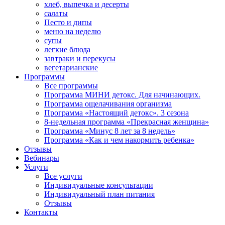
хлеб, выпечка и десерты
салаты
Песто и дипы
меню на неделю
супы
легкие блюда
завтраки и перекусы
вегетарианские
Программы
Все программы
Программа МИНИ детокс. Для начинающих.
Программа ощелачивания организма
Программа «Настоящий детокс». 3 сезона
8-недельная программа «Прекрасная женщина»
Программа «Минус 8 лет за 8 недель»
Программа «Как и чем накормить ребенка»
Отзывы
Вебинары
Услуги
Все услуги
Индивидуальные консультации
Индивидуальный план питания
Отзывы
Контакты