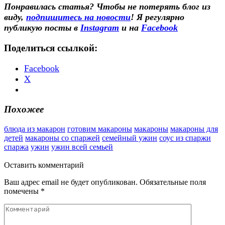
Понравилась статья? Чтобы не потерять блог из
виду,
подпишитесь на новости
! Я регулярно
публикую посты в
Instagram
и на
Facebook
Поделиться ссылкой:
Facebook
X
Похожее
блюда из макарон
готовим макароны
макароны
макароны для
детей
макароны со спаржей
семейный ужин
соус из спаржи
спаржа
ужин
ужин всей семьей
Оставить
комментарий
Ваш адрес email не будет опубликован.
Обязательные поля
помечены
*