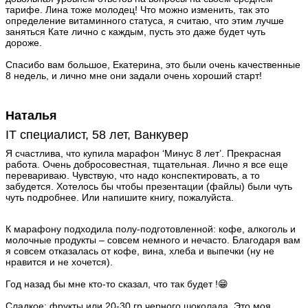
тарифе. Лина тоже молодец! Что можно изменить, так это
определение витаминного статуса, я считаю, что этим лучше
заняться Кате лично с каждым, пусть это даже будет чуть
дороже.
Спасибо вам большое, Екатерина, это были очень качественные
8 недель, и лично мне они задали очень хороший старт!
Наталья
IT специалист, 58 лет, Ванкувер
Я счастлива, что купила марафон ‘Минус 8 лет’. Прекрасная
работа. Очень добросовестная, тщательная. Лично я все еще
перевариваю. Чувствую, что надо конспектировать, а то
забудется. Хотелось бы чтобы презентации (файлы) были чуть
чуть подробнее. Или напишите книгу, пожалуйста.
К марафону подходила полу-подготовленной: кофе, алкоголь и
молочные продукты – совсем немного и нечасто. Благодаря вам
я совсем отказалась от кофе, вина, хлеба и выпечки (ну не
нравится и не хочется).
Год назад бы мне кто-то сказал, что так будет !😁
Сладкое: фрукты или 20-30 гр черного шоколада. Это моя