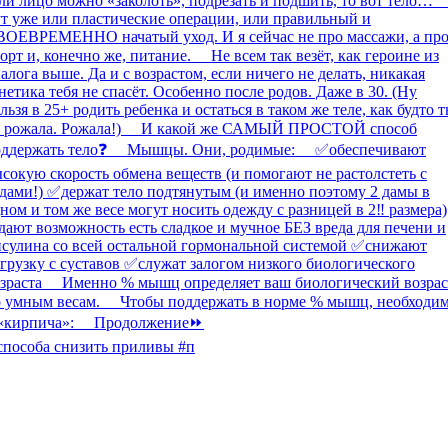
способа снизить приливы #п