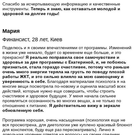
Спасибо за исчерпывающую информацию и качественные
инструменты.
Теперь я знаю, как оставаться молодой и
здоровой на долгие годы!
Мария
Финансист, 28 лет, Киев
Поделюсь и я своими впечатлениями от программы. Изменений
в жизни уже немало, будет со временем еще больше, и это
прекрасно!
Я реально поправила свое самочувствие и
здоровье за две программы с Екатериной, и, не побоюсь
признаться, стала гораздо счастливее, потому что раньше
очень много энергии теряла на грусть по поводу плохой
работы ЖКТ, и это сильно влияло на мою самооценку и
уверенность в себе.
Благодаря материалам психолога я на
многие вещи посмотрела по-новому и оценила масштаб всех
действий, которые нужно еще совершить, чтобы строить
счастливое и здоровое будущее. У меня начала сильнее
проявляться осознанность во многих вещах, а не только по
отношению к питанию.
Я действительно вижу в зеркале
обновленную себя.
Программа хорошая, очень насыщенная (психология еще не
вся просмотрена, для диетологии уже куплено красивый блокнот
для конспектов, буду еще раз пересматривать). Лично я
довольная уровнем ответов на вопросы на своем среднем