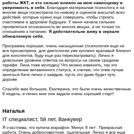
работы ЖКТ, и это сильно влияло на мою самооценку и
уверенность в себе.
Благодаря материалам психолога я на
многие вещи посмотрела по-новому и оценила масштаб всех
действий, которые нужно еще совершить, чтобы строить
счастливое и здоровое будущее. У меня начала сильнее
проявляться осознанность во многих вещах, а не только по
отношению к питанию.
Я действительно вижу в зеркале
обновленную себя.
Программа хорошая, очень насыщенная (психология еще не
вся просмотрена, для диетологии уже куплено красивый блокнот
для конспектов, буду еще раз пересматривать). Лично я
довольная уровнем ответов на вопросы на своем среднем
тарифе. Лина тоже молодец! Что можно изменить, так это
определение витаминного статуса, я считаю, что этим лучше
заняться Кате лично с каждым, пусть это даже будет чуть
дороже.
Спасибо вам большое, Екатерина, это были очень качественные
8 недель, и лично мне они задали очень хороший старт!
Наталья
IT специалист, 58 лет, Ванкувер
Я счастлива, что купила марафон ‘Минус 8 лет’. Прекрасная
работа. Очень добросовестная, тщательная. Лично я все еще