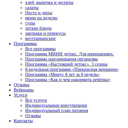
хлеб, выпечка и десерты
салаты
Песто и дипы
меню на неделю
супы
легкие блюда
завтраки и перекусы
вегетарианские
Программы
Все программы
Программа МИНИ детокс. Для начинающих.
Программа ощелачивания организма
Программа «Настоящий детокс». 3 сезона
8-недельная программа «Прекрасная женщина»
Программа «Минус 8 лет за 8 недель»
Программа «Как и чем накормить ребенка»
Отзывы
Вебинары
Услуги
Все услуги
Индивидуальные консультации
Индивидуальный план питания
Отзывы
Контакты