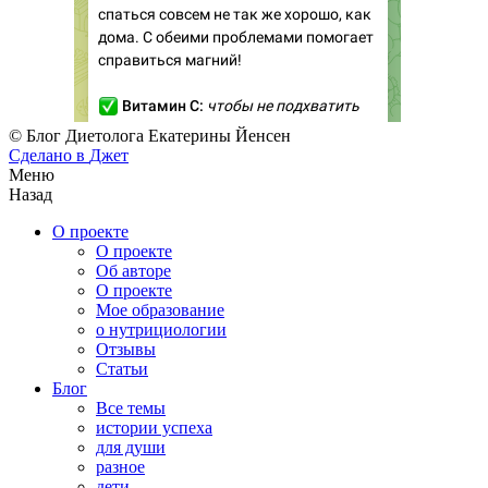
© Блог Диетолога Екатерины Йенсен
Сделано в
Джет
Меню
Назад
О проекте
О проекте
Об авторе
О проекте
Мое образование
о нутрициологии
Отзывы
Статьи
Блог
Все темы
истории успеха
для души
разное
дети