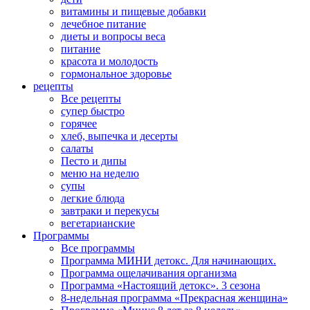
витамины и пищевые добавки
лечебное питание
диеты и вопросы веса
питание
красота и молодость
гормональное здоровье
рецепты
Все рецепты
супер быстро
горячее
хлеб, выпечка и десерты
салаты
Песто и дипы
меню на неделю
супы
легкие блюда
завтраки и перекусы
вегетарианские
Программы
Все программы
Программа МИНИ детокс. Для начинающих.
Программа ощелачивания организма
Программа «Настоящий детокс». 3 сезона
8-недельная программа «Прекрасная женщина»