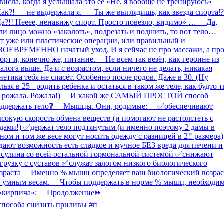
способа снизить приливы #п