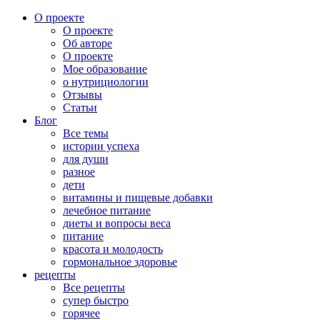
О проекте
О проекте
Об авторе
О проекте
Мое образование
о нутрициологии
Отзывы
Статьи
Блог
Все темы
истории успеха
для души
разное
дети
витамины и пищевые добавки
лечебное питание
диеты и вопросы веса
питание
красота и молодость
гормональное здоровье
рецепты
Все рецепты
супер быстро
горячее