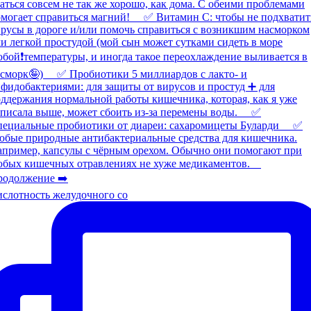
слотность желудочного со