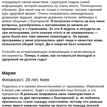
порадовала своим качеством, структурой подачи новой
информации, которой оказалось ну очень много. Полноценное
обучение. Для меня она не только о питании, сколько «краткий
курс здоровой жизни». Очень понравились еженедельные
домашние задания, ведение дневника питания, вебинары и
живое общение с Екатериной.
Я получила ответы на все свои
вопросы, разобралась с витаминами (и начала их
принимать) и с гормонами. За эти 8 недель я похудела на
три килограмма, хотя совсем этого и не планировала —
цели были все таки именно помолодеть. За время
программы у меня улучшились цвет лица и качество кожи,
повысился общий тонус. Да и энергия бьет ключом!
Спасибо за исчерпывающую информацию и качественные
инструменты.
Теперь я знаю, как оставаться молодой и
здоровой на долгие годы!
Мария
Финансист, 28 лет, Киев
Поделюсь и я своими впечатлениями от программы. Изменений
в жизни уже немало, будет со временем еще больше, и это
прекрасно!
Я реально поправила свое самочувствие и
здоровье за две программы с Екатериной, и, не побоюсь
признаться, стала гораздо счастливее, потому что раньше
очень много энергии теряла на грусть по поводу плохой