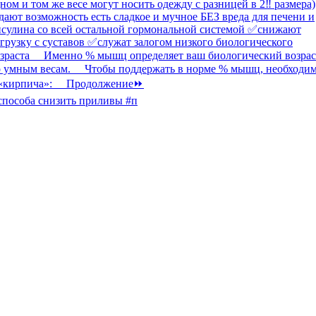
способа снизить приливы #п