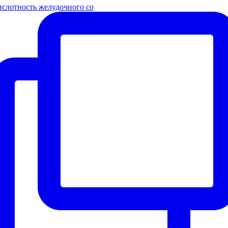
слотность желудочного со