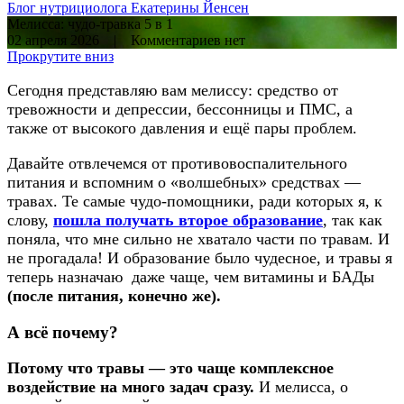
Блог нутрициолога
Екатерины Йенсен
Мелисса: чудо-травка 5 в 1
02 апреля 2026 | Комментариев нет
Прокрутите вниз
Сегодня представляю вам мелиссу: средство от
тревожности и депрессии, бессонницы и ПМС, а
также от высокого давления и ещё пары проблем.
Давайте отвлечемся от противовоспалительного
питания и вспомним о «волшебных» средствах —
травах. Те самые чудо-помощники, ради которых я, к
слову,
пошла получать второе образование
, так как
поняла, что мне сильно не хватало части по травам. И
не прогадала! И образование было чудесное, и травы я
теперь назначаю даже чаще, чем витамины и БАДы
(после питания, конечно же).
А всё почему?
Потому что травы — это чаще комплексное
воздействие на много задач сразу.
И мелисса, о