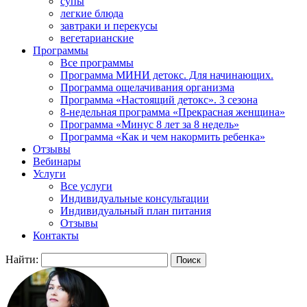
супы
легкие блюда
завтраки и перекусы
вегетарианские
Программы
Все программы
Программа МИНИ детокс. Для начинающих.
Программа ощелачивания организма
Программа «Настоящий детокс». 3 сезона
8-недельная программа «Прекрасная женщина»
Программа «Минус 8 лет за 8 недель»
Программа «Как и чем накормить ребенка»
Отзывы
Вебинары
Услуги
Все услуги
Индивидуальные консультации
Индивидуальный план питания
Отзывы
Контакты
Найти: