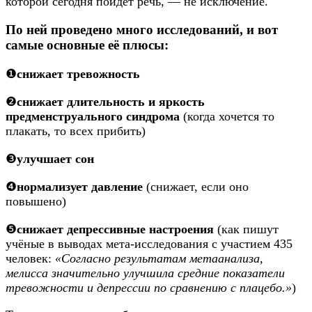
которой сегодня пойдет речь, — не исключение.
По ней проведено много исследований, и вот
самые основные её плюсы:
❶
снижает тревожность
❷
снижает длительность и яркость
предменструального синдрома
(когда хочется то
плакать, то всех прибить)
❸
улучшает сон
❹
нормализует давление
(снижает, если оно
повышено)
❺
снижает депрессивные настроения
(как пишут
учёные в выводах мета-исследования с участием 435
человек:
«Согласно результатам метаанализа,
мелисса значительно улучшила средние показатели
тревожности и депрессии по сравнению с плацебо.»
)