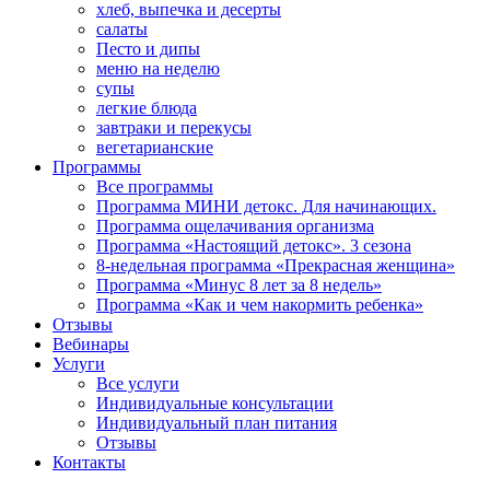
хлеб, выпечка и десерты
салаты
Песто и дипы
меню на неделю
супы
легкие блюда
завтраки и перекусы
вегетарианские
Программы
Все программы
Программа МИНИ детокс. Для начинающих.
Программа ощелачивания организма
Программа «Настоящий детокс». 3 сезона
8-недельная программа «Прекрасная женщина»
Программа «Минус 8 лет за 8 недель»
Программа «Как и чем накормить ребенка»
Отзывы
Вебинары
Услуги
Все услуги
Индивидуальные консультации
Индивидуальный план питания
Отзывы
Контакты