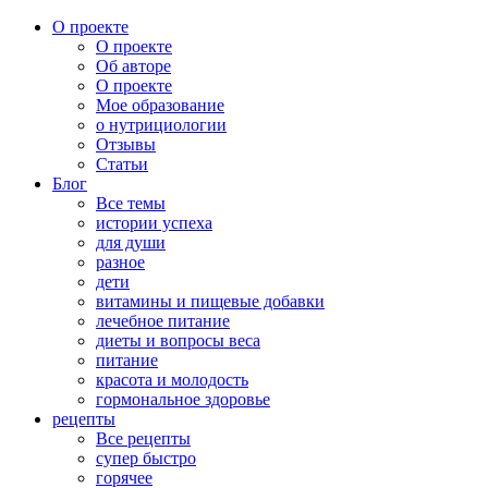
О проекте
О проекте
Об авторе
О проекте
Мое образование
о нутрициологии
Отзывы
Статьи
Блог
Все темы
истории успеха
для души
разное
дети
витамины и пищевые добавки
лечебное питание
диеты и вопросы веса
питание
красота и молодость
гормональное здоровье
рецепты
Все рецепты
супер быстро
горячее