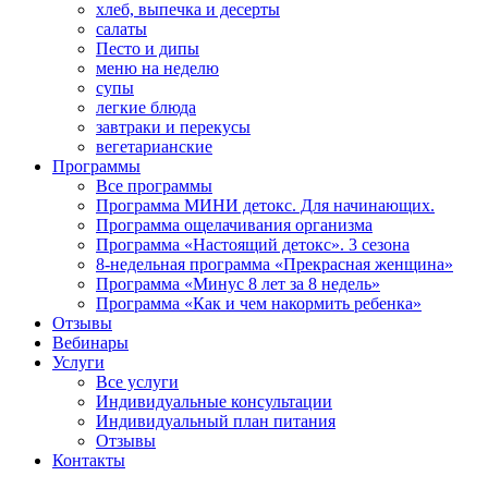
хлеб, выпечка и десерты
салаты
Песто и дипы
меню на неделю
супы
легкие блюда
завтраки и перекусы
вегетарианские
Программы
Все программы
Программа МИНИ детокс. Для начинающих.
Программа ощелачивания организма
Программа «Настоящий детокс». 3 сезона
8-недельная программа «Прекрасная женщина»
Программа «Минус 8 лет за 8 недель»
Программа «Как и чем накормить ребенка»
Отзывы
Вебинары
Услуги
Все услуги
Индивидуальные консультации
Индивидуальный план питания
Отзывы
Контакты