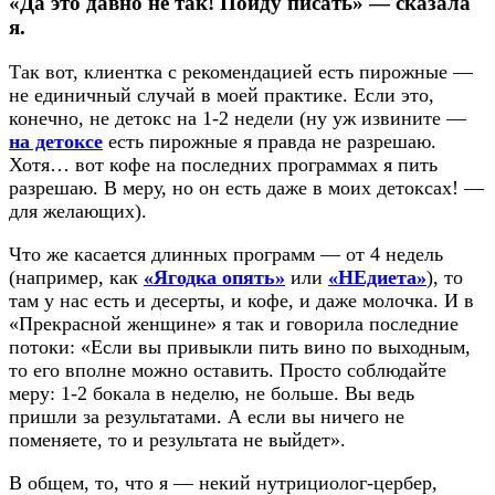
«Да это давно не так! Пойду писать» — сказала
я.
Так вот, клиентка с рекомендацией есть пирожные —
не единичный случай в моей практике. Если это,
конечно, не детокс на 1-2 недели (ну уж извините —
на детоксе
есть пирожные я правда не разрешаю.
Хотя… вот кофе на последних программах я пить
разрешаю. В меру, но он есть даже в моих детоксах! —
для желающих).
Что же касается длинных программ — от 4 недель
(например, как
«Ягодка опять»
или
«НЕдиета»
), то
там у нас есть и десерты, и кофе, и даже молочка. И в
«Прекрасной женщине» я так и говорила последние
потоки: «Если вы привыкли пить вино по выходным,
то его вполне можно оставить. Просто соблюдайте
меру: 1-2 бокала в неделю, не больше. Вы ведь
пришли за результатами. А если вы ничего не
поменяете, то и результата не выйдет».
В общем, то, что я — некий нутрициолог-цербер,