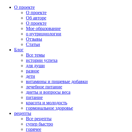
О проекте
О проекте
Об авторе
О проекте
Мое образование
о нутрициологии
Отзывы
Статьи
Блог
Все темы
истории успеха
для души
разное
дети
витамины и пищевые добавки
лечебное питание
диеты и вопросы веса
питание
красота и молодость
гормональное здоровье
рецепты
Все рецепты
супер быстро
горячее