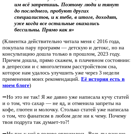
им всё запретишь. Поэтому люди и тянут
до последнего, пробуют других
специалистов, и к тебе, в итоге, доходят,
уже когда все остальные оказались
бессильны. Прямо как я»
(Клиентка действительно читала меня с 2016 года,
покупала пару программ — детскую и детокс, но на
консультацию дошла только в прошлом, 2023 году.
Причем дошла, прямо скажем, в плачевном состоянии:
в депрессии и с многолетним расстройством сна,
которое нам удалось улучшить уже через 3 недели
применения моих рекомендаций.
Её история есть в
моем блоге
)
➖Но это не так! Я же давно уже написала кучу статей
и о том, что сахар — не яд, и отменила запреты на
кофе, глютен и молочку. Столько статей уже написала
о том, что фанатизм в любом деле ни к чему. Почему
твоя подруга так думает-то?!
➖Ну так у неё в голове отложилось. Ведь ты раньше