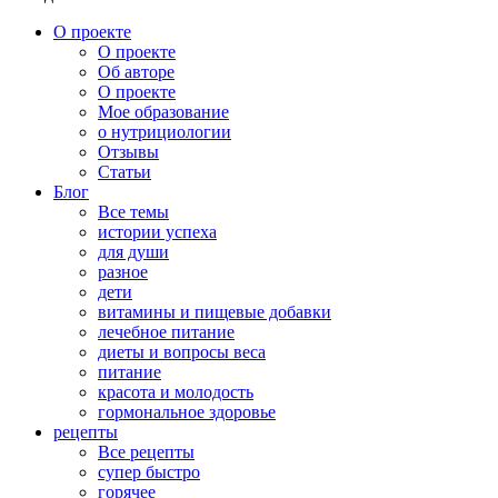
О проекте
О проекте
Об авторе
О проекте
Мое образование
о нутрициологии
Отзывы
Статьи
Блог
Все темы
истории успеха
для души
разное
дети
витамины и пищевые добавки
лечебное питание
диеты и вопросы веса
питание
красота и молодость
гормональное здоровье
рецепты
Все рецепты
супер быстро
горячее