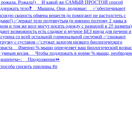
способа снизить приливы #п