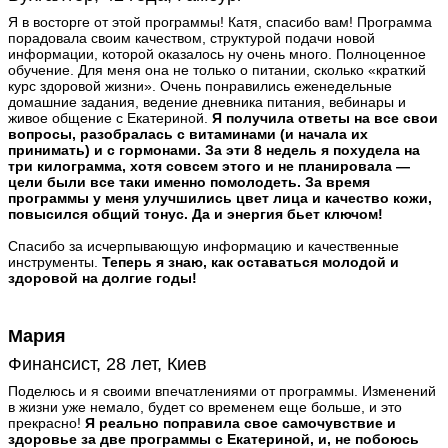
Я в восторге от этой программы! Катя, спасибо вам! Программа
порадовала своим качеством, структурой подачи новой
информации, которой оказалось ну очень много. Полноценное
обучение. Для меня она не только о питании, сколько «краткий
курс здоровой жизни». Очень понравились еженедельные
домашние задания, ведение дневника питания, вебинары и
живое общение с Екатериной.
Я получила ответы на все свои
вопросы, разобралась с витаминами (и начала их
принимать) и с гормонами. За эти 8 недель я похудела на
три килограмма, хотя совсем этого и не планировала —
цели были все таки именно помолодеть. За время
программы у меня улучшились цвет лица и качество кожи,
повысился общий тонус. Да и энергия бьет ключом!
Спасибо за исчерпывающую информацию и качественные
инструменты.
Теперь я знаю, как оставаться молодой и
здоровой на долгие годы!
Мария
Финансист, 28 лет, Киев
Поделюсь и я своими впечатлениями от программы. Изменений
в жизни уже немало, будет со временем еще больше, и это
прекрасно!
Я реально поправила свое самочувствие и
здоровье за две программы с Екатериной, и, не побоюсь