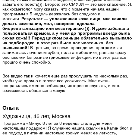
забыть его поесть))). Второе: это СМУЗИ — это мое спасение. Я,
как косметолог, могу сказать, что с момента начала нашей
программы я 5 недель держалась без сладкого и
молочки.
Результат — увлажненная кожа лица, мне начали
делать замечания, мол, наверное, сделала
биоревитализацию или мезотерапию ))). Я даже забывала
пользоваться кремом, а у меня до программы всегда была
сухая кожа!!! Перед циклом раньше обязательно высыпало
на подбородке, в этот раз было все чистенько, без
высыпаний!
В третьих, во время проведения программы я
занималась лечением зубов, пила антибиотики, раньше сразу
беспокоили бы разные грибковые инфекции, но в этот раз все
прошло очень спокойно.
Все видео так и хочется еще раз прослушать по нескольку раз,
чтобы уже прочно в голове все уложилось. Мне очень
понравились именно вебинары, интересно слушать, и есть
возможность общаться в живую.
Ольга
Художница, 46 лет, Москва
Программа «Минус 8 лет за 8 недель» стала для меня
настоящим подарком! Я случайно нашла ссылки на Катин блог, и
ее подход в питании настолько тронул меня: ее легкость,