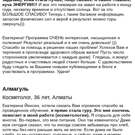
куча ЭНЕРГИИ!!!
И все это невзирая на завал на работе к концу
года, нехватку времени и отсутствие солнца. Вот за это
БОЛЬШОЕ СПАСИБО! Теперь с таким багажом информации,
запасом физических сил и верой в результат можно горы
свернуть))).
Екатерина! Программа ОЧЕНЬ интересная, насыщенная и
полезная! Результат реальный и я им очень довольна! )))
Спасибо за помощь в решении наших проблем! Успехов Вам и
терпения в пропаганде здорового образа жизни! Пусть число
сторонников увеличивается с каждым днем). Глядишь, и вокруг
радостных и счастливых людей станет больше. С удовольствием
буду следить за Вашими новыми публикациями в блоге и
участвовать в программах. Удачи!
Алмагуль
Косметолог, 36 лет, Алматы
Екатерина Йенсен, хотела сказать Вам огромное спасибо за
проведенное обучение,
я прямо стала гуру. Это мне ооочень
помогает в моей работе (косметологии).
Я открыла для себя
многое. Во-первых, это мое питание. Оно так изменилось! Даже
муж сегодня сказал, что ты иногда совсем забываешь про хлеб,
хотя мы без него раньше жить не могли. Если дома не было
хлеба, то мы оставались голодные, а сейчас даже и можем