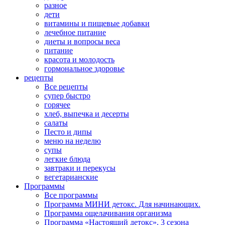
разное
дети
витамины и пищевые добавки
лечебное питание
диеты и вопросы веса
питание
красота и молодость
гормональное здоровье
рецепты
Все рецепты
супер быстро
горячее
хлеб, выпечка и десерты
салаты
Песто и дипы
меню на неделю
супы
легкие блюда
завтраки и перекусы
вегетарианские
Программы
Все программы
Программа МИНИ детокс. Для начинающих.
Программа ощелачивания организма
Программа «Настоящий детокс». 3 сезона