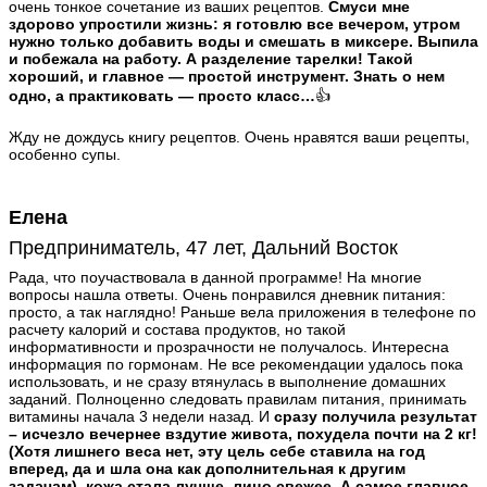
очень тонкое сочетание из ваших рецептов.
Смуси мне
здорово упростили жизнь: я готовлю все вечером, утром
нужно только добавить воды и смешать в миксере. Выпила
и побежала на работу. А разделение тарелки! Такой
хороший, и главное — простой инструмент. Знать о нем
одно, а практиковать — просто класс…
👍
Жду не дождусь книгу рецептов. Очень нравятся ваши рецепты,
особенно супы.
Елена
Предприниматель, 47 лет, Дальний Восток
Рада, что поучаствовала в данной программе! На многие
вопросы нашла ответы. Очень понравился дневник питания:
просто, а так наглядно! Раньше вела приложения в телефоне по
расчету калорий и состава продуктов, но такой
информативности и прозрачности не получалось. Интересна
информация по гормонам. Не все рекомендации удалось пока
использовать, и не сразу втянулась в выполнение домашних
заданий. Полноценно следовать правилам питания, принимать
витамины начала 3 недели назад. И
сразу получила результат
– исчезло вечернее вздутие живота, похудела почти на 2 кг!
(Хотя лишнего веса нет, эту цель себе ставила на год
вперед, да и шла она как дополнительная к другим
задачам), кожа стала лучше, лицо свежее. А самое главное,