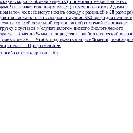
способа снизить приливы #п