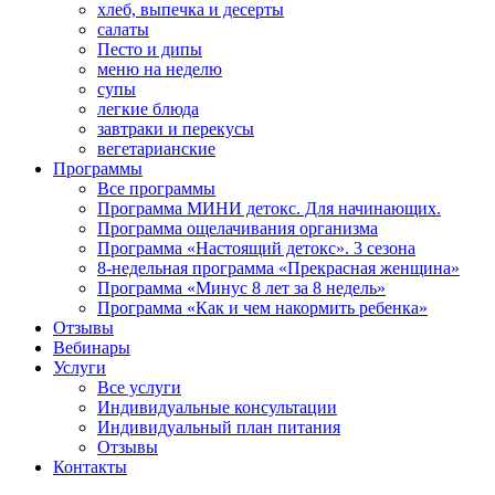
хлеб, выпечка и десерты
салаты
Песто и дипы
меню на неделю
супы
легкие блюда
завтраки и перекусы
вегетарианские
Программы
Все программы
Программа МИНИ детокс. Для начинающих.
Программа ощелачивания организма
Программа «Настоящий детокс». 3 сезона
8-недельная программа «Прекрасная женщина»
Программа «Минус 8 лет за 8 недель»
Программа «Как и чем накормить ребенка»
Отзывы
Вебинары
Услуги
Все услуги
Индивидуальные консультации
Индивидуальный план питания
Отзывы
Контакты