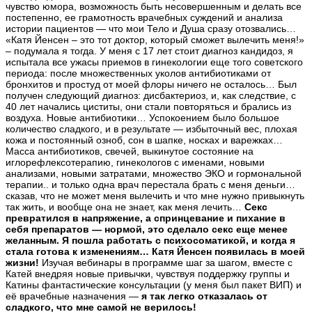
чувство юмора, возможность быть несовершенным и делать все
постепенно, ее грамотность врачебных суждений и анализа
истории пациентов — что мои Тело и Душа сразу отозвались…
«Катя Йенсен – это тот доктор, который сможет вылечить меня!»
– подумала я тогда. У меня с 17 лет стоит диагноз кандидоз, я
испытала все ужасы приемов в гинекологии еще того советского
периода: после множественных уколов антибиотиками от
бронхитов и простуд от моей флоры ничего не осталось… Был
получен следующий диагноз: дисбактериоз, и, как следствие, с
40 лет начались циститы, они стали повторяться и брались из
воздуха. Новые антибиотики… Успокоением было большое
количество сладкого, и в результате — избыточный вес, плохая
кожа и постоянный озноб, сон в шапке, носках и варежках…
Масса антибиотиков, свечей, выкинутое состояние на
иглорефлексотерапию, гинекологов с именами, новыми
анализами, новыми затратами, множество ЭКО и гормональной
терапии.. и только одна врач перестала брать с меня деньги…
сказав, что не может меня вылечить и что мне нужно привыкнуть
так жить, и вообще она не знает, как меня лечить…
Секс
превратился в напряжение, а спринцевание и пихание в
себя препаратов — нормой, это сделало секс еще менее
желанным. Я пошла работать с психосоматикой, и когда я
стала готова к изменениям… Катя Йенсен появилась в моей
жизни!
Изучая вебинары в программе шаг за шагом, вместе с
Катей внедряя новые привычки, чувствуя поддержку группы и
Катины фантастические консультации (у меня был пакет ВИП) и
её врачебные назначения —
я так легко отказалась от
сладкого, что мне самой не верилось!