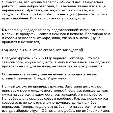
Я счастлива, что купила марафон ‘Минус 8 лет’. Прекрасная
работа. Очень добросовестная, тщательная. Лично я все еще
перевариваю. Чувствую, что надо конспектировать, а то
забудется. Хотелось бы чтобы презентации (файлы) были чуть
чуть подробнее. Или напишите книгу, пожалуйста.
К марафону подходила полу-подготовленной: кофе, алкоголь и
молочные продукты – совсем немного и нечасто. Благодаря вам
я совсем отказалась от кофе, вина, хлеба и выпечки (ну не
нравится и не хочется).
Год назад бы мне кто-то сказал, что так будет !😁
Сладкое: фрукты или 20-30 гр черного шоколада. Это моя
зависимость, но уже могу есть, а могу и отказаться. Как подумаю
про красные сосуды на лице, желание тут же улетучивается.
Осознанность, почему мне не нужны эти продукты — это
главный результат ‘8 недель’ для меня.
Полный детокс не прошла, струсила. Зато мини детокс стал
примером моего ежедневного меню. Я боялась раньше делать
смуси на завтрак, а вдруг останусь голодной, а я на работе.
Попробовала, оказалось совсем наоборот. Как раз после смуси
совсем есть не хочется, вполне доживаю до ланча и без
перекусов. Теперь, когда стоит выбор, что на завтрак, то почти
всегда выбираю смуси. Обязательно добавляю имбирь и лимон,