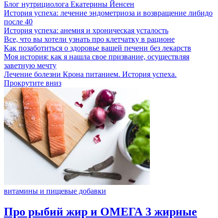
Блог нутрициолога
Екатерины Йенсен
История успеха: лечение эндометриоза и возвращение либидо
после 40
История успеха: анемия и хроническая усталость
Все, что вы хотели узнать про клетчатку в рационе
Как позаботиться о здоровье вашей печени без лекарств
Моя история: как я нашла свое призвание, осуществляя
заветную мечту
Лечение болезни Крона питанием. История успеха.
Прокрутите вниз
витамины и пищевые добавки
Про рыбий жир и ОМЕГА 3 жирные