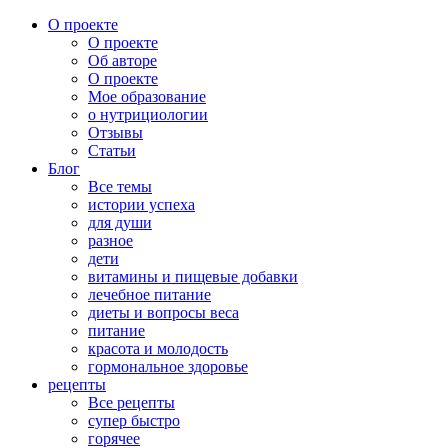
О проекте
О проекте
Об авторе
О проекте
Мое образование
о нутрициологии
Отзывы
Статьи
Блог
Все темы
истории успеха
для души
разное
дети
витамины и пищевые добавки
лечебное питание
диеты и вопросы веса
питание
красота и молодость
гормональное здоровье
рецепты
Все рецепты
супер быстро
горячее