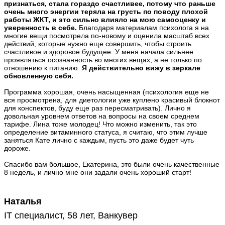
признаться, стала гораздо счастливее, потому что раньше
очень много энергии теряла на грусть по поводу плохой
работы ЖКТ, и это сильно влияло на мою самооценку и
уверенность в себе.
Благодаря материалам психолога я на
многие вещи посмотрела по-новому и оценила масштаб всех
действий, которые нужно еще совершить, чтобы строить
счастливое и здоровое будущее. У меня начала сильнее
проявляться осознанность во многих вещах, а не только по
отношению к питанию.
Я действительно вижу в зеркале
обновленную себя.
Программа хорошая, очень насыщенная (психология еще не
вся просмотрена, для диетологии уже куплено красивый блокнот
для конспектов, буду еще раз пересматривать). Лично я
довольная уровнем ответов на вопросы на своем среднем
тарифе. Лина тоже молодец! Что можно изменить, так это
определение витаминного статуса, я считаю, что этим лучше
заняться Кате лично с каждым, пусть это даже будет чуть
дороже.
Спасибо вам большое, Екатерина, это были очень качественные
8 недель, и лично мне они задали очень хороший старт!
Наталья
IT специалист, 58 лет, Ванкувер