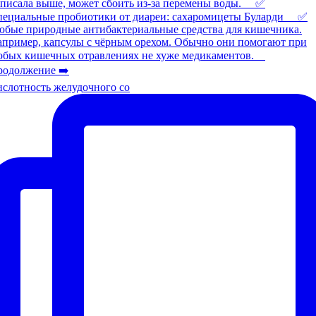
слотность желудочного со