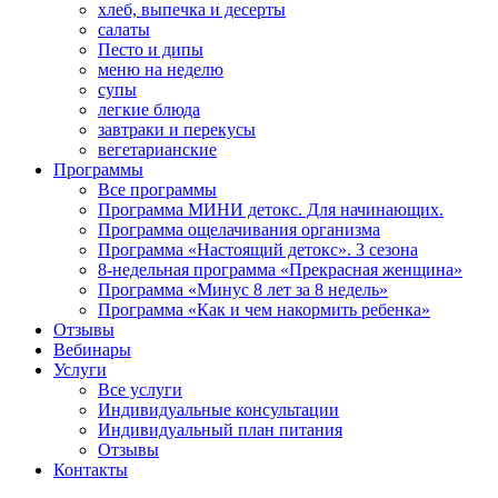
хлеб, выпечка и десерты
салаты
Песто и дипы
меню на неделю
супы
легкие блюда
завтраки и перекусы
вегетарианские
Программы
Все программы
Программа МИНИ детокс. Для начинающих.
Программа ощелачивания организма
Программа «Настоящий детокс». 3 сезона
8-недельная программа «Прекрасная женщина»
Программа «Минус 8 лет за 8 недель»
Программа «Как и чем накормить ребенка»
Отзывы
Вебинары
Услуги
Все услуги
Индивидуальные консультации
Индивидуальный план питания
Отзывы
Контакты