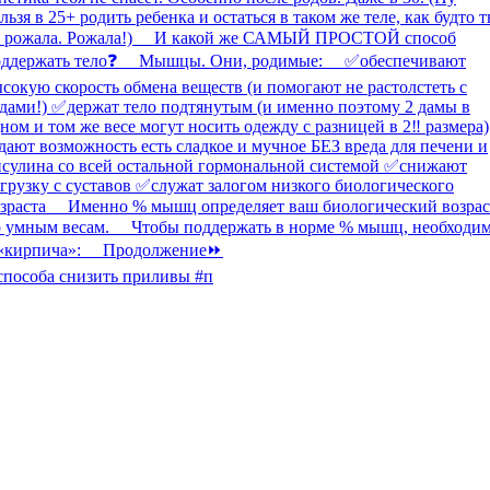
способа снизить приливы #п