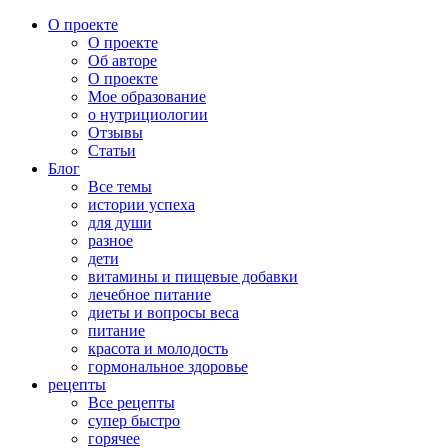
О проекте
О проекте
Об авторе
О проекте
Мое образование
о нутрициологии
Отзывы
Статьи
Блог
Все темы
истории успеха
для души
разное
дети
витамины и пищевые добавки
лечебное питание
диеты и вопросы веса
питание
красота и молодость
гормональное здоровье
рецепты
Все рецепты
супер быстро
горячее