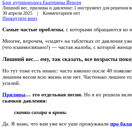
Блог нутрициолога
Екатерины Йенсен
Лишний вес, приливы и давление: 1 инструмент для решения в
30 апреля 2025 | Комментариев нет
Прокрутите вниз
Самые частые проблемы
, с которыми обращаются ко 
Многие, впрочем, «сидят» на таблетках от давления уж
(что взаимосвязано!) — частая жалоба, с которой женщ
Лишний вес… ему, так сказать, все возрасты по
Но тут тоже есть нюанс: часто именно после 40 появля
лишним весом всю жизнь или нет. Частенько лишнее появ
усилий.
Приливы
… это отдельная песня.
Но я их решила вклю
скачков давления:
скачки сахара в крови.
Да. Я знаю, что вам уже все уши прожужжали
про бала