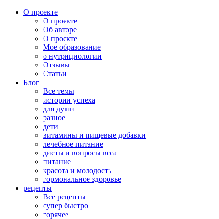
О проекте
О проекте
Об авторе
О проекте
Мое образование
о нутрициологии
Отзывы
Статьи
Блог
Все темы
истории успеха
для души
разное
дети
витамины и пищевые добавки
лечебное питание
диеты и вопросы веса
питание
красота и молодость
гормональное здоровье
рецепты
Все рецепты
супер быстро
горячее