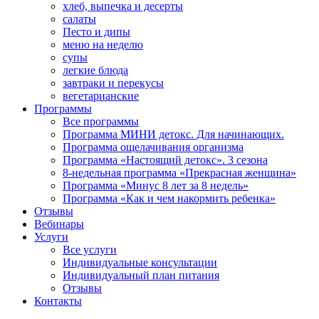
хлеб, выпечка и десерты
салаты
Песто и дипы
меню на неделю
супы
легкие блюда
завтраки и перекусы
вегетарианские
Программы
Все программы
Программа МИНИ детокс. Для начинающих.
Программа ощелачивания организма
Программа «Настоящий детокс». 3 сезона
8-недельная программа «Прекрасная женщина»
Программа «Минус 8 лет за 8 недель»
Программа «Как и чем накормить ребенка»
Отзывы
Вебинары
Услуги
Все услуги
Индивидуальные консультации
Индивидуальный план питания
Отзывы
Контакты