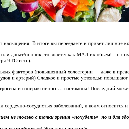
 насыщения! В итоге вы переедаете и привет лишние кг
 или донат/пончик, то знаете: как МАЛ их объём! Поэтом
тря ЧТО есть).
льких факторов (повышенный холестерин — даже в пред
судов и артерий) Сладкое и простые углеводы: повышаю
строгена и гиперактивного… гистамина! Последний може
ки сердечно-сосудистых заболеваний, к коим относится 
ием не только с точки зрения «похудеть», но и для зд
ко раз пробовала! Это так сложно!»