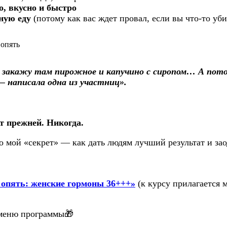
о, вкусно и быстро
ную еду
(потому как вас ждет провал, если вы что-то уби
 и закажу там пирожное и капучино с сиропом… А пото
 — написала одна из участниц».
ет прежней. Никогда.
о мой «секрет» — как дать людям лучший результат и за
 опять: женские гормоны 36+++»
(к курсу прилагается 
з меню программы🎁