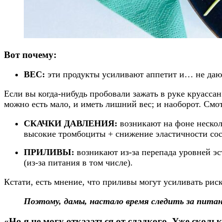
Вот почему:
ВЕС:
эти продукты усиливают аппетит и… не дают
Если вы когда-нибудь пробовали зажать в руке круассан
можно есть мало, и иметь лишний вес; и наоборот. Смо
СКАЧКИ ДАВЛЕНИЯ:
возникают на фоне неско
высокие тромбоциты + снижение эластичности со
ПРИЛИВЫ:
возникают из-за перепада уровней э
(из-за питания в том числе).
Кстати, есть мнение, что приливы могут усиливать рис
Поэтому, дамы, настало время следить за питан
«Но я не могу отказаться от сладкого. Уже сколь