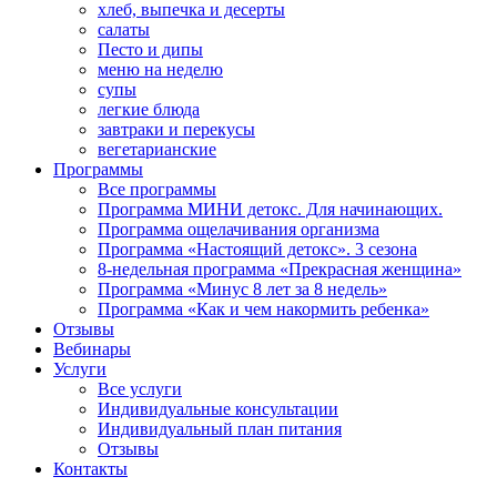
хлеб, выпечка и десерты
салаты
Песто и дипы
меню на неделю
супы
легкие блюда
завтраки и перекусы
вегетарианские
Программы
Все программы
Программа МИНИ детокс. Для начинающих.
Программа ощелачивания организма
Программа «Настоящий детокс». 3 сезона
8-недельная программа «Прекрасная женщина»
Программа «Минус 8 лет за 8 недель»
Программа «Как и чем накормить ребенка»
Отзывы
Вебинары
Услуги
Все услуги
Индивидуальные консультации
Индивидуальный план питания
Отзывы
Контакты