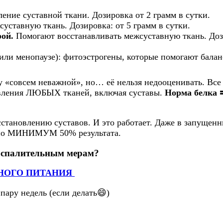
ление суставной ткани. Дозировка от 2 грамм в сутки.
суставную ткань. Дозировка: от 5 грамм в сутки.
рой.
Помогают восстанавливать межсуставную ткань. Доз
ли менопаузе): фитоэстрогены, которые помогают баланс
ну «совсем неважной», но… её нельзя недооценивать. Вс
новления ЛЮБЫХ тканей, включая суставы.
Норма белка 🟰
сстановлению суставов. И это работает. Даже в запущен
енно МИНИМУМ 50% результата.
воспалительным мерам?
ЛЬНОГО ПИТАНИЯ
пару недель (если делать😄)