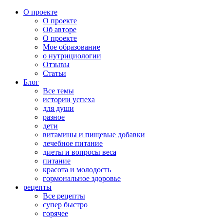
О проекте
О проекте
Об авторе
О проекте
Мое образование
о нутрициологии
Отзывы
Статьи
Блог
Все темы
истории успеха
для души
разное
дети
витамины и пищевые добавки
лечебное питание
диеты и вопросы веса
питание
красота и молодость
гормональное здоровье
рецепты
Все рецепты
супер быстро
горячее