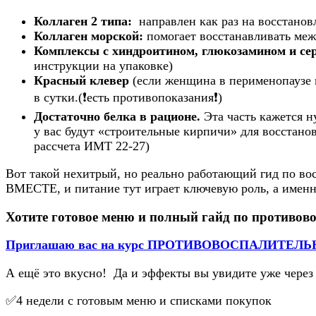
Коллаген 2 типа:
направлен как раз на восстанов
Коллаген морской:
помогает восстанавливать меж
Комплексы с хиндроитином, глюкозамином и се
инструкции на упаковке)
Красный клевер
(если женщина в перименопаузе и
в сутки.(❗️есть противопоказания❗️)
Достаточно белка в рационе.
Эта часть кажется 
у вас будут «строительные кирпичи» для восста
рассчета ИМТ 22-27)
Вот такой нехитрый, но реально работающий гид по во
ВМЕСТЕ, и питание тут играет ключевую роль, а им
Хотите готовое меню и полный гайд по противо
Приглашаю вас на курс ПРОТИВОВОСПАЛИТЕ
А ещё это вкусно! Да и эффекты вы увидите уже через 
✅4 недели с готовым меню и списками покупок