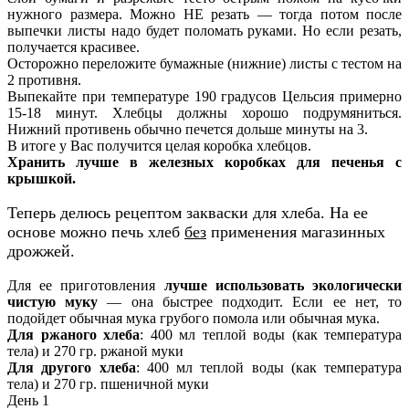
нужного размера. Можно НЕ резать — тогда потом после
выпечки листы надо будет поломать руками. Но если резать,
получается красивее.
Осторожно переложите бумажные (нижние) листы с тестом на
2 противня.
Выпекайте при температуре 190 градусов Цельсия примерно
15-18 минут. Хлебцы должны хорошо подрумяниться.
Нижний противень обычно печется дольше минуты на 3.
В итоге у Вас получится целая коробка хлебцов.
Хранить лучше в железных коробках для печенья с
крышкой.
Теперь делюсь рецептом закваски для хлеба. На ее
основе можно печь хлеб
без
применения магазинных
дрожжей.
Для ее приготовления
лучше использовать экологически
чистую муку
— она быстрее подходит. Если ее нет, то
подойдет обычная мука грубого помола или обычная мука.
Для ржаного хлеба
: 400 мл теплой воды (как температура
тела) и 270 гр. ржаной муки
Для другого хлеба
: 400 мл теплой воды (как температура
тела) и 270 гр. пшеничной муки
День 1