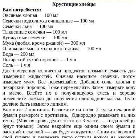
Хрустящие хлебцы
Вам потребуется:
Овсяные хлопья — 100 мл
Семечки подсолнуха очищенные — 100 мл
Семечки льна — 100 мл
Тыквенные семечки — 100 мл
Кунжутные семечки — 100 мл
Мука (любая, кроме ржаной) — 300 мл
Оливковое масло холодного отжима — 100 мл
Вода — 200 мл
Пекарский сухой порошок — 1 ч.л.
Соль — 1 ч.л
Для измерения количества продуктов возьмите емкость для
измерения жидкостей. Сначала насыпьте семечки, потом
измерьте муку. Все перемешайте. Добавьте соль, хлопья и
пекарский порошок. Тоже перемешайте. Затем измерьте воду
и масло. Влейте их в получившуюся смесь и хорошо
помешайте ложкой до получения однородной массы. Тесто
должно быть немного липким.
Возьмите 2 противня. Разложите на столе 2 куска пекарской
бумаги размером с противень. Однородно размажьте на них
тесто. (Моя свекровь делит тесто на 3 части — тогда хлебцы
будут тоньше). Затем накройте еще одним слоем бумаги и
раскатайте скалкой — так будет аккуратнее. Снимите верхний
слой бумаги и разрежьте тесто острым ножом на кусочки