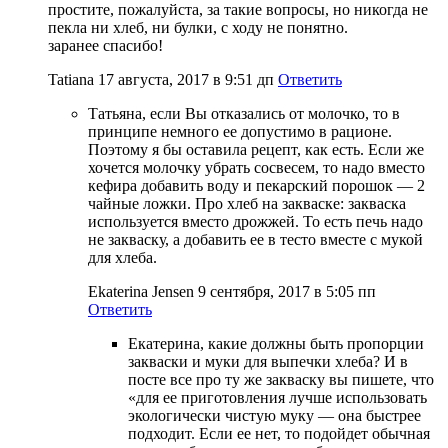
простите, пожалуйста, за такие вопросы, но никогда не
пекла ни хлеб, ни булки, с ходу не понятно.
заранее спасибо!
Tatiana
17 августа, 2017 в 9:51 дп
Ответить
Татьяна, если Вы отказались от молочко, то в
принципе немного ее допустимо в рационе.
Поэтому я бы оставила рецепт, как есть. Если же
хочется молочку убрать сосвесем, то надо вместо
кефира добавить воду и пекарский порошок — 2
чайные ложки. Про хлеб на закваске: закваска
используется вместо дрожжей. То есть печь надо
не закваску, а добавить ее в тесто вместе с мукой
для хлеба.
Ekaterina Jensen
9 сентября, 2017 в 5:05 пп
Ответить
Екатерина, какие должны быть пропорции
закваски и муки для выпечки хлеба? И в
посте все про ту же закваску вы пишете, что
«для ее приготовления лучше использовать
экологически чистую муку — она быстрее
подходит. Если ее нет, то подойдет обычная