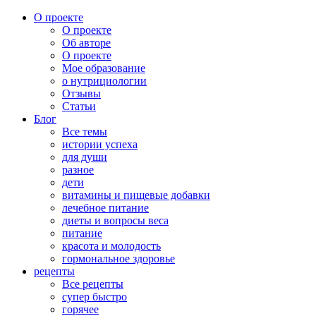
О проекте
О проекте
Об авторе
О проекте
Мое образование
о нутрициологии
Отзывы
Статьи
Блог
Все темы
истории успеха
для души
разное
дети
витамины и пищевые добавки
лечебное питание
диеты и вопросы веса
питание
красота и молодость
гормональное здоровье
рецепты
Все рецепты
супер быстро
горячее