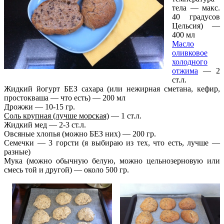
тела — макс.
40 градусов
Цельсия) —
400 мл
Масло
оливковое
холодного
отжима
— 2
ст.л.
Жидкий йогурт БЕЗ сахара (или нежирная сметана, кефир,
простокваша — что есть) — 200 мл
Дрожжи — 10-15 гр.
Соль крупная (лучше морская)
— 1 ст.л.
Жидкий мед — 2-3 ст.л.
Овсяные хлопья (можно БЕЗ них) — 200 гр.
Семечки — 3 горсти (я выбираю из тех, что есть, лучше —
разные)
Мука (можно обычную белую, можно цельнозерновую или
смесь той и другой) — около 500 гр.