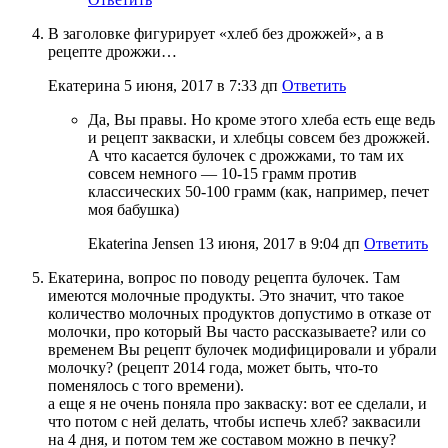
В заголовке фигурирует «хлеб без дрожжей», а в
рецепте дрожжи…
Екатерина
5 июня, 2017 в 7:33 дп
Ответить
Да, Вы правы. Но кроме этого хлеба есть еще ведь
и рецепт закваски, и хлебцы совсем без дрожжей.
А что касается булочек с дрожжами, то там их
совсем немного — 10-15 грамм против
классических 50-100 грамм (как, например, печет
моя бабушка)
Ekaterina Jensen
13 июня, 2017 в 9:04 дп
Ответить
Екатерина, вопрос по поводу рецепта булочек. Там
имеются молочные продукты. Это значит, что такое
количество молочных продуктов допустимо в отказе от
молочки, про который Вы часто рассказываете? или со
временем Вы рецепт булочек модифицировали и убрали
молочку? (рецепт 2014 года, может быть, что-то
поменялось с того времени).
а еще я не очень поняла про закваску: вот ее сделали, и
что потом с ней делать, чтобы испечь хлеб? заквасили
на 4 дня, и потом тем же составом можно в печку?