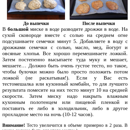
До выпечки
После выпечки
В
большой
миске в воде разводите дрожжи в воде. На
сухой сковороде вместе с солью на среднем огне
подсушиваете семечки минут 5. Добавляете в воду с
дрожжами семечки с солью, масло, мед, йогурт и
овсяные хлопья. Все хорошо перемешиваете ложкой.
Затем постепенно высыпаете туда муку и мешает,
мешаете… Должно быть очень густое тесто, но такое,
чтобы булочки можно было просто положить потом
ложкой (не раскатывая!). Если у Вас есть
тестомешалка или кухонный комбайн, то для лучшего
результата помесите на них тесто минут 10 на средней
скорости. Затем миску надо накрыть влажным
кухонным полотенцем или пищевой пленкой и
поставить ее либо в холодильник, либо в другое
прохладное место на ночь (10-12 часов).
Внимание!
Тесто увеличится в объеме примерно в 2 раза. В