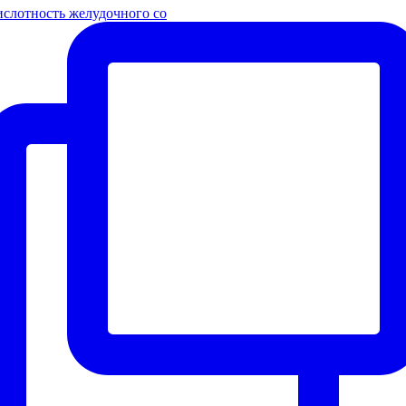
слотность желудочного со