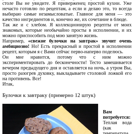
столе Вы не увидите. Я приверженец простой кухни. Уже
нечасто готовлю по рецептам, а если и делаю это, то всегда
выбираю самые незамысловатые. Главное для меня — это
качество ингредиентов и, конечно же, их сочетание в блюде.
Так же и с хлебом. Я коллекционирую рецепты от моих
знакомых, которые необычайно просты в исполнении, и их
можно приспособить под мою занятую жизнь.
Например,
«свежие булочки на завтрак» звучит очень
амбициозно!
Но! Есть прекрасный и простой в исполнении
рецепт, которым я с Вами сейчас перво-наперво поделюсь.
Он мне нравится, потому что с ним можно
экспериментировать до бесконечности! Тесто замешивается
вечером предыдущего дня и оставляется на ночь, а утром Вы,
просто разогрев духовку, выкладываете столовой ложкой его
на противень. Все!
Итак,
Булочки к завтраку (примерно 12 штук)
Вам
потребуется:
Теплая вода
(как
температура