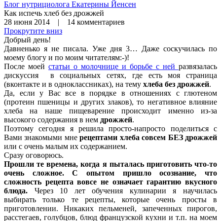
Блог нутрициолога
Екатерины Йенсен
Как испечь хлеб без дрожжей
28 июня 2014 | 14 комментариев
Прокрутите вниз
Добрый день!
Давненько я не писала. Уже дня 3… Даже соскучилась по
моему блогу и по моим читателям:-)!
После моей
статьи о молочнице и борьбе с ней
развязалась
дискуссия в социальных сетях, где есть моя страница
(вконтакте и в одноклассниках), на тему
хлеба без дрожжей
.
Да, если у Вас все в порядке в отношениях с глютеном
(протеин пшеницы и других злаков), то негативное влияние
хлеба на наше пищеварение происходит именно из-за
высокого содержания в нем
дрожжей
.
Поэтому сегодня я решила просто-напросто поделиться с
Вами знакомыми мне
рецептами хлеба совсем БЕЗ дрожжей
или с очень малым их содержанием.
Сразу оговорюсь.
Прошли те времена, когда я пыталась приготовить что-то
очень сложное.
С опытом пришло осознание, что
сложность рецепта вовсе не означает гарантию вкусного
блюда.
Через 10 лет обучения кулинарии я научилась
выбирать только те рецепты, которые очень просты в
приготовлении. Никаких пельменей, запеченных пирогов,
расстегаев, голубцов, блюд французской кухни и т.п. на моем