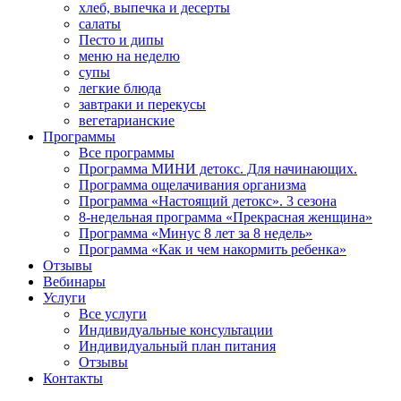
хлеб, выпечка и десерты
салаты
Песто и дипы
меню на неделю
супы
легкие блюда
завтраки и перекусы
вегетарианские
Программы
Все программы
Программа МИНИ детокс. Для начинающих.
Программа ощелачивания организма
Программа «Настоящий детокс». 3 сезона
8-недельная программа «Прекрасная женщина»
Программа «Минус 8 лет за 8 недель»
Программа «Как и чем накормить ребенка»
Отзывы
Вебинары
Услуги
Все услуги
Индивидуальные консультации
Индивидуальный план питания
Отзывы
Контакты